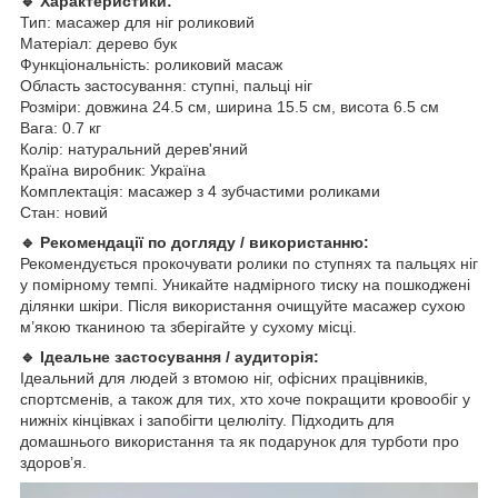
🔹 Характеристики:
Тип: масажер для ніг роликовий
Матеріал: дерево бук
Функціональність: роликовий масаж
Область застосування: ступні, пальці ніг
Розміри: довжина 24.5 см, ширина 15.5 см, висота 6.5 см
Вага: 0.7 кг
Колір: натуральний дерев'яний
Країна виробник: Україна
Комплектація: масажер з 4 зубчастими роликами
Стан: новий
🔹 Рекомендації по догляду / використанню:
Рекомендується прокочувати ролики по ступнях та пальцях ніг
у помірному темпі. Уникайте надмірного тиску на пошкоджені
ділянки шкіри. Після використання очищуйте масажер сухою
м’якою тканиною та зберігайте у сухому місці.
🔹 Ідеальне застосування / аудиторія:
Ідеальний для людей з втомою ніг, офісних працівників,
спортсменів, а також для тих, хто хоче покращити кровообіг у
нижніх кінцівках і запобігти целюліту. Підходить для
домашнього використання та як подарунок для турботи про
здоров’я.