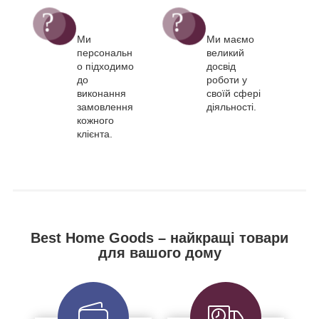
Ми
Ми маємо
персональн
великий
о підходимо
досвід
до
роботи у
виконання
своїй сфері
замовлення
діяльності.
кожного
клієнта.
Best Home Goods – найкращі товари
для вашого дому