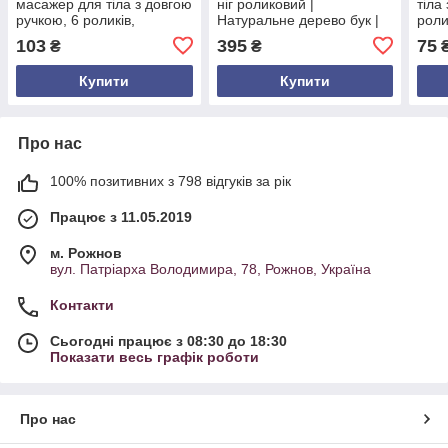
масажер для тіла з довгою
ніг роликовий |
тіла
ручкою, 6 роликів,
Натуральне дерево бук |
роли
роликовий масажер для
10 зубчастих валиків
кача
103
395
75
₴
₴
спини, шиї, рук і ніг, бук,
ручне управління
Купити
Купити
Про нас
100% позитивних з 798 відгуків за рік
Працює з 11.05.2019
м. Рожнов
вул. Патріарха Володимира, 78, Рожнов, Україна
Контакти
Сьогодні працює з 08:30 до 18:30
Показати весь графік роботи
Про нас