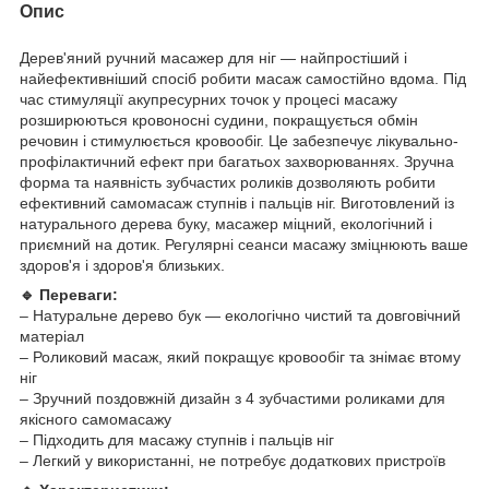
Опис
Дерев'яний ручний масажер для ніг — найпростіший і
найефективніший спосіб робити масаж самостійно вдома. Під
час стимуляції акупресурних точок у процесі масажу
розширюються кровоносні судини, покращується обмін
речовин і стимулюється кровообіг. Це забезпечує лікувально-
профілактичний ефект при багатьох захворюваннях. Зручна
форма та наявність зубчастих роликів дозволяють робити
ефективний самомасаж ступнів і пальців ніг. Виготовлений із
натурального дерева буку, масажер міцний, екологічний і
приємний на дотик. Регулярні сеанси масажу зміцнюють ваше
здоров'я і здоров'я близьких.
🔹 Переваги:
– Натуральне дерево бук — екологічно чистий та довговічний
матеріал
– Роликовий масаж, який покращує кровообіг та знімає втому
ніг
– Зручний поздовжній дизайн з 4 зубчастими роликами для
якісного самомасажу
– Підходить для масажу ступнів і пальців ніг
– Легкий у використанні, не потребує додаткових пристроїв