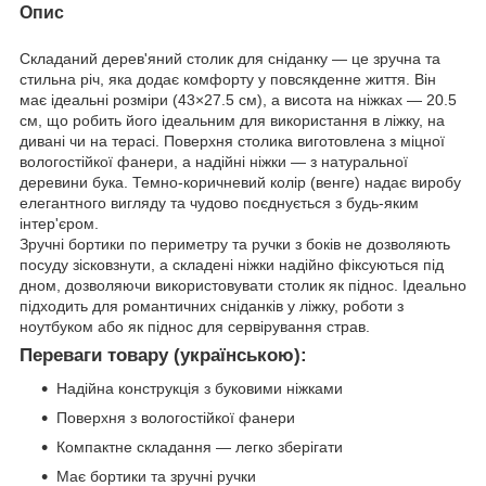
Опис
Складаний дерев'яний столик для сніданку — це зручна та
стильна річ, яка додає комфорту у повсякденне життя. Він
має ідеальні розміри (43×27.5 см), а висота на ніжках — 20.5
см, що робить його ідеальним для використання в ліжку, на
дивані чи на терасі. Поверхня столика виготовлена з міцної
вологостійкої фанери, а надійні ніжки — з натуральної
деревини бука. Темно-коричневий колір (венге) надає виробу
елегантного вигляду та чудово поєднується з будь-яким
інтер'єром.
Зручні бортики по периметру та ручки з боків не дозволяють
посуду зісковзнути, а складені ніжки надійно фіксуються під
дном, дозволяючи використовувати столик як піднос. Ідеально
підходить для романтичних сніданків у ліжку, роботи з
ноутбуком або як піднос для сервірування страв.
Переваги товару (українською):
Надійна конструкція з буковими ніжками
Поверхня з вологостійкої фанери
Компактне складання — легко зберігати
Має бортики та зручні ручки