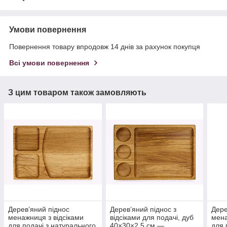
Умови повернення
Повернення товару впродовж 14 днів за рахунок покупця
Всі умови повернення
З цим товаром також замовляють
Дерев’яний піднос
Дерев’яний піднос з
Дере
менажниця з відсіками
відсіками для подачі, дуб
мена
для подачі з натурального
40×30×2.5 см —
для 