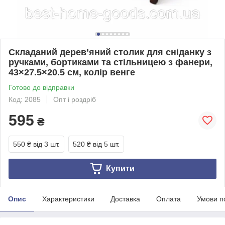
Складаний дерев’яний столик для сніданку з
ручками, бортиками та стільницею з фанери,
43×27.5×20.5 см, колір венге
Готово до відправки
Код: 2085
Опт і роздріб
595
₴
550 ₴
від 3 шт.
520 ₴
від 5 шт.
Купити
Опис
Характеристики
Доставка
Оплата
Умови п