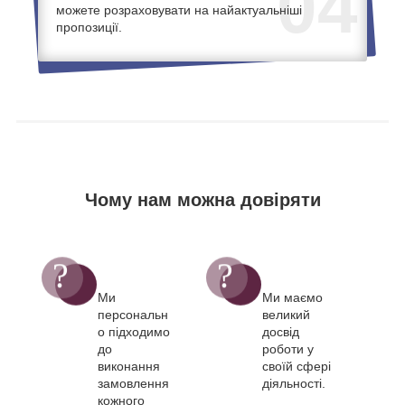
04
можете розраховувати на найактуальніші
пропозиції.
Чому нам можна довіряти
Ми
Ми маємо
персональн
великий
о підходимо
досвід
до
роботи у
виконання
своїй сфері
замовлення
діяльності.
кожного