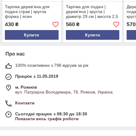
Тарілка дерев’яна для
Тарілка для подачі |
Дере
подачі страв | кругла
дерев'яна | кругла |
пода
форма | ясен
діаметр 29 см | висота 2,5
круг
натуральний | діаметр 18
см | дерево Горіх |
см |
430
560
570
₴
₴
см | висота 3.8 см
натуральний колір
Купити
Купити
Про нас
100% позитивних з 798 відгуків за рік
Працює з 11.05.2019
м. Рожнов
вул. Патріарха Володимира, 78, Рожнов, Україна
Контакти
Сьогодні працює з 08:30 до 18:30
Показати весь графік роботи