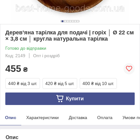
Дерев’яна тарілка для подачі | горіх │ Ø 22 см
× 3,8 см │ кругла натуральна тарілка
Готово до відправки
Код: 2149
Опт і роздріб
455
₴
440 ₴
від 3 шт.
420 ₴
від 5 шт.
400 ₴
від 10 шт.
Купити
Опис
Характеристики
Доставка
Оплата
Умови п
Опис