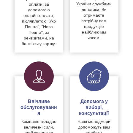
України службами
оплати: за
логістики. Ви
допомогою
отримаєте
онлайн-оплати,
потрібну вам
післяплатою "Укр
продукцію
Пошта", "Нова
найближчим
Пошта", за
часом.
реквізитами, на
банківську картку.
Ввічливе
Допомога у
обслуговуванн
виборі,
я
консультації
Компанія вкладає
Наші менеджери
величезні сили,
допоможуть вам
щоб знання та
зробити