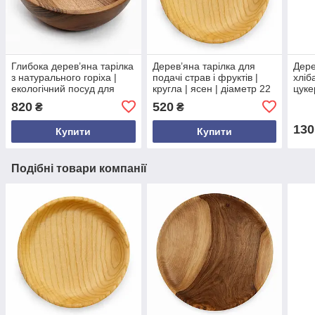
Глибока дерев’яна тарілка
Дерев’яна тарілка для
Дере
з натурального горіха |
подачі страв і фруктів |
хліба
екологічний посуд для
кругла | ясен | діаметр 22
цуке
подачі фруктів і страв
см | висота 3.8 см
дуба
820
520
₴
₴
см |
фан
130
Купити
Купити
Подібні товари компанії