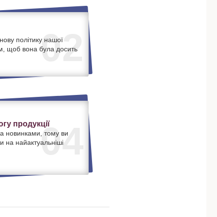
02
нову політику нашої
м, щоб вона була досить
.
гу продукції
04
а новинками, тому ви
и на найактуальніші