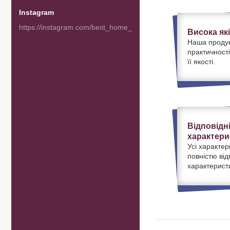
Instagram
https://instagram.com/best_home_goods
Висока як
Наша продук
практичності
її якості.
Відповідн
характери
Усі характер
повністю ві
характерист