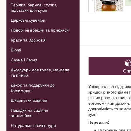
Тарілки, барила, ступки,
підставки для кухні
Церковні сувеніри
Новорічні іграшки та прикраси
Краса та Здоров'я
Бігуді
Сауна і Лазня
Аксесуари для гриля, мангала
Опи
та пікніка
Декор та подарунки до
Універсальна відкрива
Великодня
кришок різного діамет
різних розмірів криш
Шкарпетки вовняні
ергономічний дизайн, 
довговічність та комф
Накидки на сидіння
кухні.
автомобіля
Переваги:
Натуральні овечі шкури
Підходить для ві