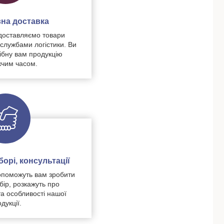
на доставка
доставляємо товари
 службами логістики. Ви
ібну вам продукцію
чим часом.
орі, консультації
поможуть вам зробити
бір, розкажуть про
та особливості нашої
дукції.