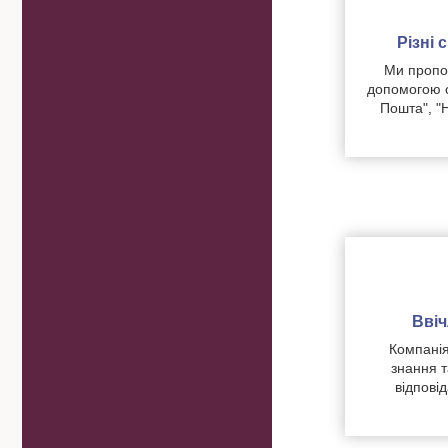
Різні
Ми пропон
допомогою о
Пошта", "
Вві
Компанія
знання т
відпові