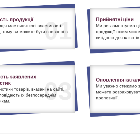
ість продукції
Прийнятні ціни
01
ція має виняткові властивості
Ми регламентуємо ці
, тому ви можете бути впевнені в
продукції таким чино
вигідною для клієнтів
ість заявлених
Оновлення катало
03
стик
Ми уважно стежимо з
истики товарів, вказані на сайті,
можете розраховуват
дповідають їх безпосереднім
пропозиції.
икам.