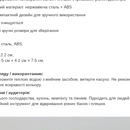
ний матеріал: нержавіюча сталь + ABS
омпактний дизайн для зручного використання
а очищується
 і зручні розміри для зберігання
 сталь, ABS;
 2.2 см;
.5 см × 4.2 см × 7.5 см;
ляду / використанню:
ромити теплою водою з мийним засобом, витерти насухо. Не реком
я яскравості кольору.
ня / аудиторія:
го господарства, кухонь, кемпінгу та пікніків. Підходить для людей 
йний інструмент для відкривання різних банок і пляшок.