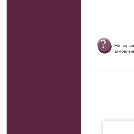
Ми персо
замовленн