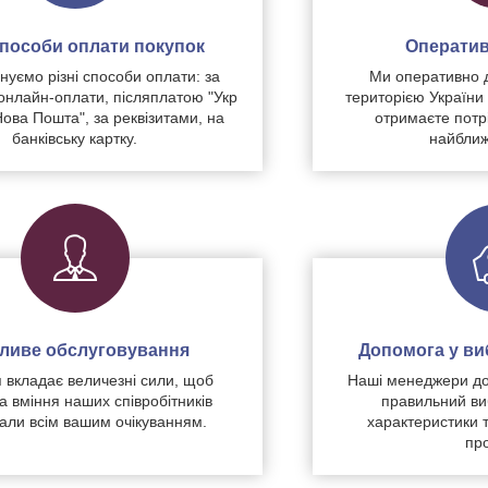
 способи оплати покупок
Оператив
уємо різні способи оплати: за
Ми оперативно 
нлайн-оплати, післяплатою "Укр
територією України
Нова Пошта", за реквізитами, на
отримаєте потр
банківську картку.
найближ
чливе обслуговування
Допомога у виб
 вкладає величезні сили, щоб
Наші менеджери до
а вміння наших співробітників
правильний ви
дали всім вашим очікуванням.
характеристики 
про