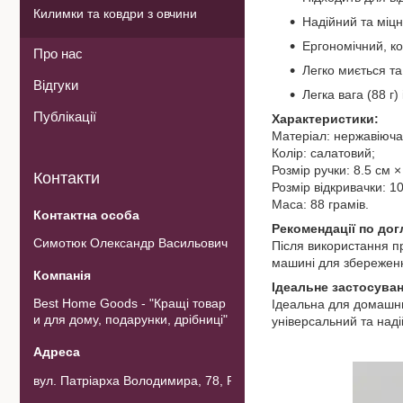
Килимки та ковдри з овчини
Надійний та міц
Ергономічний, к
Про нас
Легко миється т
Відгуки
Легка вага (88 г)
Публікації
Характеристики:
Матеріал: нержавіюча
Колір: салатовий;
Розмір ручки: 8.5 см ×
Контакти
Розмір відкривачки: 10
Маса: 88 грамів.
Рекомендації по дог
Симотюк Олександр Васильович
Після використання п
машині для збереженн
Ідеальне застосуван
Best Home Goods - "Кращі товар
Ідеальна для домашньо
и для дому, подарунки, дрібниці"
універсальний та наді
вул. Патріарха Володимира, 78, Рожнов, Україна