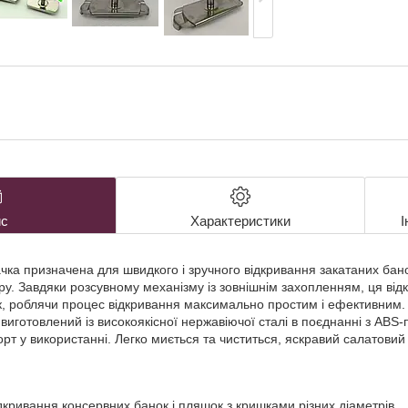
с
Характеристики
І
чка призначена для швидкого і зручного відкривання закатаних бано
ру. Завдяки розсувному механізму із зовнішнім захопленням, ця від
ок, роблячи процес відкривання максимально простим і ефективним.
виготовлений із високоякісної нержавіючої сталі в поєднанні з ABS
орт у використанні. Легко миється та чиститься, яскравий салатовий
дкривання консервних банок і пляшок з кришками різних діаметрів