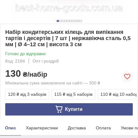
Набір кондитерських кілець для випікання
тартів і десертів | 7 шт | нержавіюча сталь 0,5
мм | Ø 4–12 см | висота 3 см
Готово до відправки
Код: 2184
Опт і роздріб
130
₴/набір
Мінімальна сума замовлення на сайті — 300 ₴
120 ₴
від 3 наборів
115 ₴
від 5 наборів
110 ₴
від 10 набор
Купити
Опис
Характеристики
Доставка
Оплата
Умови п