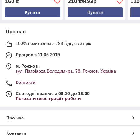
160
310
110
₴
₴/набір
сталь
20/15/10 см | висота 10 см
нерж
Купити
Купити
Про нас
100% позитивних з 798 відгуків за рік
Працює з 11.05.2019
м. Рожнов
вул. Патріарха Володимира, 78, Рожнов, Україна
Контакти
Сьогодні працює з 08:30 до 18:30
Показати весь графік роботи
Про нас
Контакти