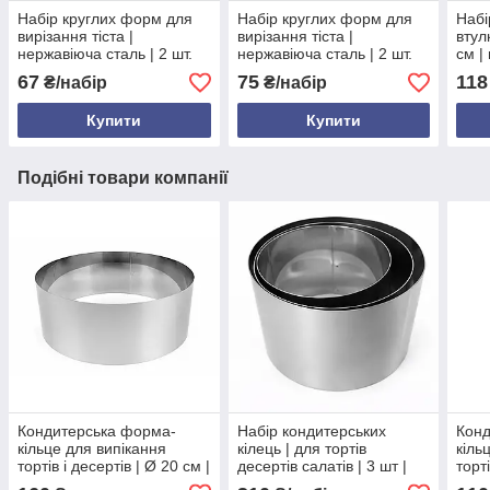
Набір круглих форм для
Набір круглих форм для
Набі
вирізання тіста |
вирізання тіста |
втул
нержавіюча сталь | 2 шт.
нержавіюча сталь | 2 шт.
см |
Ø6.2/4.7 см | висота 4.4
Ø6.2/4.7 см | висота 6.4
висо
67
75
118
₴/набір
₴/набір
см
см
сала
Купити
Купити
Подібні товари компанії
Кондитерська форма-
Набір кондитерських
Конд
кільце для випікання
кілець | для тортів
кіль
тортів і десертів | Ø 20 см |
десертів салатів | 3 шт |
торт
висота 10 см | нержавіюча
нержавіюча сталь | Ø
см |