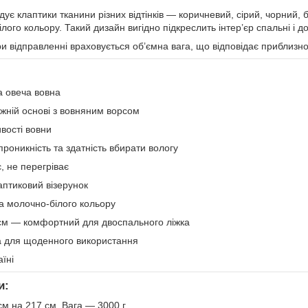
дує клаптики тканини різних відтінків — коричневий, сірий, чорний, 
ого кольору. Такий дизайн вигідно підкреслить інтер’єр спальні і 
и відправленні враховується об’ємна вага, що відповідає приблизно 
 овеча вовна
жній основі з вовняним ворсом
ивості вовни
проникність та здатність вбирати вологу
, не перегріває
аптиковий візерунок
а молочно-білого кольору
см — комфортний для двоспального ліжка
ка для щоденного використання
їні
и:
м на 217 см. Вага — 3000 г.