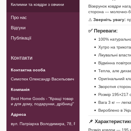
Килимки та ковдри з овчини
Візерунок ковдри нага
сторона — молочно-біл
Про нас
⚠️
Зверніть увагу:
пр
Відгуки
✅
Переваги:
Публікації
100% натуральна
Хутро на трикота
Лікувальні власт
Контакти
Відмінна повітро
Тепла, але дихає
Оригінальний кл
Симотюк Олександр Васильович
Зворотня сторон
Розмір 195×217 
Best Home Goods - "Кращі товар
Вага 3 кг — лег
и для дому, подарунки, дрібниці"
Вироблено в Укра
📌
Характеристик
вул. Патріарха Володимира, 78, Рожнов, Україна
Розмір ковдри — 195 с