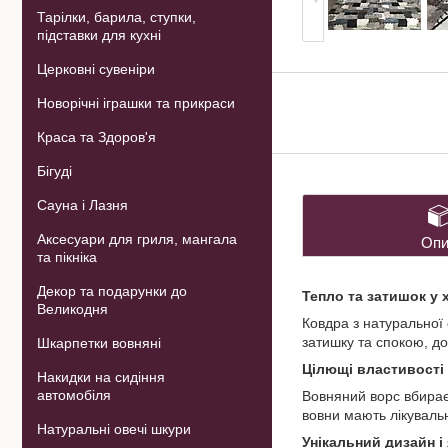
Тарілки, барила, ступки,
підставки для кухні
Церковні сувеніри
Новорічні іграшки та прикраси
Краса та Здоров'я
Бігуді
Сауна і Лазня
Аксесуари для гриля, мангала
Опи
та пікніка
Декор та подарунки до
Тепло та затишок у 
Великодня
Ковдра з натуральної
затишку та спокою, д
Шкарпетки вовняні
Цілющі властивості
Накидки на сидіння
автомобіля
Вовняний ворс вбирає 
вовни мають лікуваль
Натуральні овечі шкури
Унікальний дизайн і 