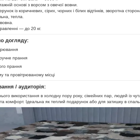
тажній основі з ворсом з овечої вовни.
ерунок із коричневих, сірих, чорних і білих відтінків, зворотна стор
ьна, тепла.
вовна.
равленні — до 20 кг.
по догляду:
трювання
 ручне прання
ого прання
му та провітрюваному місці
вання / аудиторія:
ого використання в холодну пору року, сімейних пар, людей із чутл
та комфорт. Ідеальна як теплий подарунок або для затишку в спальн