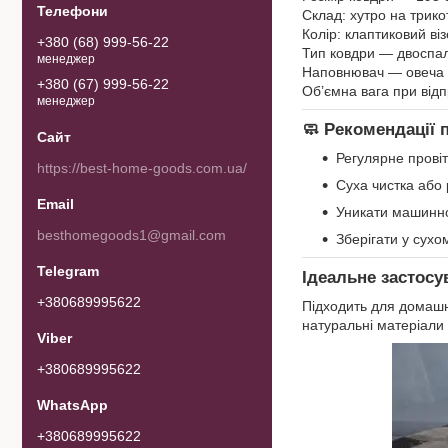
Склад: хутро на трико
Колір: клаптиковий віз
+380 (68) 999-56-22
Тип ковдри — двоспал
менеджер
Наповнювач — овеча 
+380 (67) 999-56-22
Об’ємна вага при відп
менеджер
🧼
Рекомендації 
Регулярне прові
https://best-home-goods.com.ua/
Суха чистка або
Уникати машинн
besthomegoods1@gmail.com
Зберігати у сухо
Ідеальне застосу
+380689995622
Підходить для домашнь
натуральні матеріали 
+380689995622
+380689995622