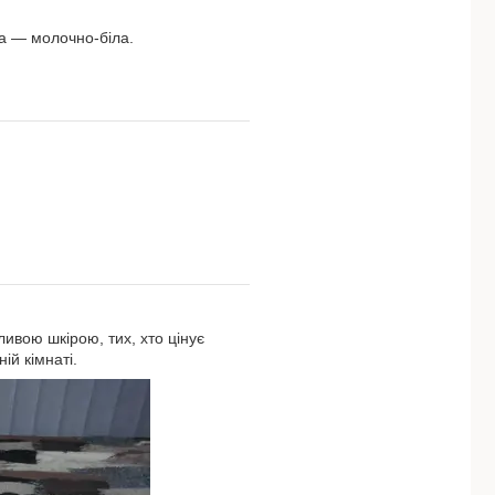
она — молочно-біла.
ивою шкірою, тих, хто цінує
ій кімнаті.