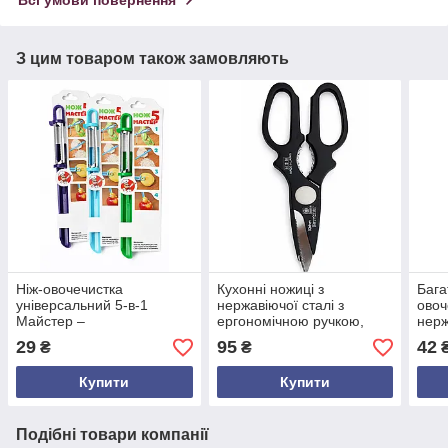
З цим товаром також замовляють
Ніж-овочечистка
Кухонні ножиці з
Бага
універсальний 5-в-1
нержавіючої сталі з
овоч
Майстер –
ергономічною ручкою,
нерж
багатофункціональний
різні кольори, довжина 21
для 
29
95
42
₴
₴
кухонний інструмент для
см
фрук
овочів і фруктів
морк
Купити
Купити
Подібні товари компанії