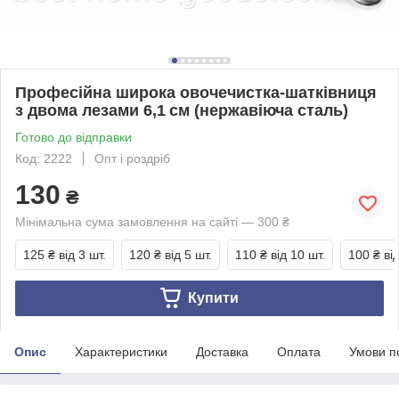
Професійна широка овочечистка-шатківниця
з двома лезами 6,1 см (нержавіюча сталь)
Готово до відправки
Код: 2222
Опт і роздріб
130
₴
Мінімальна сума замовлення на сайті — 300 ₴
125 ₴
від 3 шт.
120 ₴
від 5 шт.
110 ₴
від 10 шт.
100 ₴
ві
Купити
Опис
Характеристики
Доставка
Оплата
Умови п