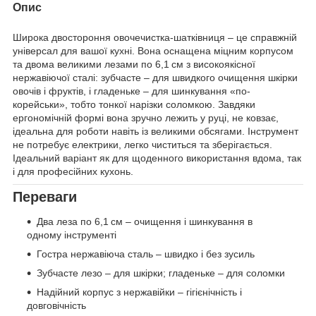
Опис
Широка двостороння овочечистка-шатківниця – це справжній
універсал для вашої кухні. Вона оснащена міцним корпусом
та двома великими лезами по 6,1 см з високоякісної
нержавіючої сталі: зубчасте – для швидкого очищення шкірки
овочів і фруктів, і гладеньке – для шинкування «по-
корейськи», тобто тонкої нарізки соломкою. Завдяки
ергономічній формі вона зручно лежить у руці, не ковзає,
ідеальна для роботи навіть із великими обсягами. Інструмент
не потребує електрики, легко чиститься та зберігається.
Ідеальний варіант як для щоденного використання вдома, так
і для професійних кухонь.
Переваги
Два леза по 6,1 см – очищення і шинкування в
одному інструменті
Гостра нержавіюча сталь – швидко і без зусиль
Зубчасте лезо – для шкірки; гладеньке – для соломки
Надійний корпус з нержавійки – гігієнічність і
довговічність