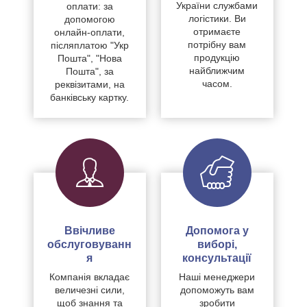
України службами
оплати: за
логістики. Ви
допомогою
отримаєте
онлайн-оплати,
потрібну вам
післяплатою "Укр
продукцію
Пошта", "Нова
найближчим
Пошта", за
часом.
реквізитами, на
банківську картку.
Ввічливе
Допомога у
обслуговуванн
виборі,
я
консультації
Компанія вкладає
Наші менеджери
величезні сили,
допоможуть вам
щоб знання та
зробити