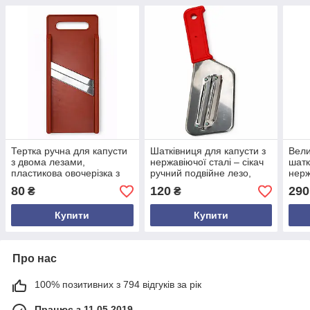
Тертка ручна для капусти
Шатківниця для капусти з
Вели
з двома лезами,
нержавіючої сталі – сікач
шатк
пластикова овочерізка з
ручний подвійне лезо,
нер
нержавіючої сталі для
овочерізка з ергономічною
46,5
80
120
290
₴
₴
шинкування
ручкою, українське
овоч
виробництво
овоч
Купити
Купити
інст
Про нас
100% позитивних з 794 відгуків за рік
Працює з 11.05.2019