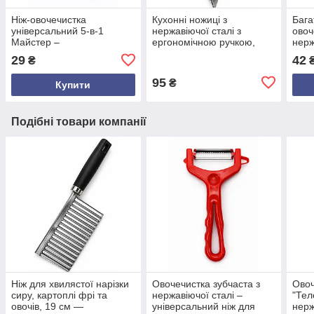
Ніж-овочечистка
Кухонні ножиці з
Бага
універсальний 5-в-1
нержавіючої сталі з
овоч
Майстер –
ергономічною ручкою,
нерж
багатофункціональний
різні кольори, довжина 21
для 
29
42
₴
кухонний інструмент для
см
фрук
овочів і фруктів
морк
95
₴
Купити
Подібні товари компанії
Ніж для хвилястої нарізки
Овочечистка зубчаста з
Овоч
сиру, картоплі фрі та
нержавіючої сталі –
"Тел
овочів, 19 см —
універсальний ніж для
нерж