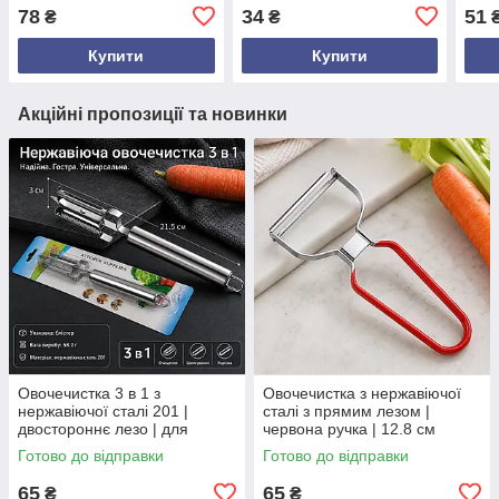
компактний ніж з
овочів та фруктів,
для 
78
34
51
₴
₴
нержавіючої сталі з
різнокольорова
морк
пластиковою ручкою
часн
Купити
Купити
Акційні пропозиції та новинки
Овочечистка 3 в 1 з
Овочечистка з нержавіючої
нержавіючої сталі 201 |
сталі з прямим лезом |
двостороннє лезо | для
червона ручка | 12.8 см
овочів і фруктів | 21,5 см
Готово до відправки
Готово до відправки
65
65
₴
₴