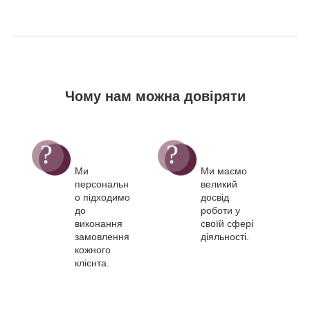
Чому нам можна довіряти
Ми
Ми маємо
персональн
великий
о підходимо
досвід
до
роботи у
виконання
своїй сфері
замовлення
діяльності.
кожного
клієнта.