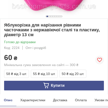
Яблукорізка для нарізання рівними
часточками з нержавіючої сталі та пластику,
діаметр 13 см
Готово до відправки
Код: 2224
Опт і роздріб
60
₴
Мінімальна сума замовлення на сайті — 300 ₴
58 ₴
від 3 шт.
55 ₴
від 10 шт.
50 ₴
від 20 шт.
Купити
Опис
Характеристики
Доставка
Оплата
Умови п