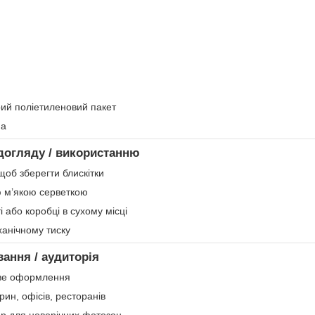
рий поліетиленовий пакет
на
догляду / використанню
щоб зберегти блискітки
 м’якою серветкою
і або коробці в сухому місці
ханічному тиску
вання / аудиторія
ве оформлення
рин, офісів, ресторанів