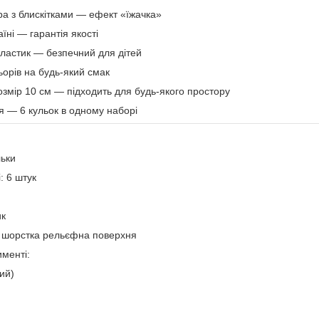
ра з блискітками — ефект «їжачка»
їні — гарантія якості
пластик — безпечний для дітей
ьорів на будь-який смак
озмір 10 см — підходить для будь-якого простору
я — 6 кульок в одному наборі
льки
і: 6 штук
ик
и, шорстка рельєфна поверхня
менті:
ий)