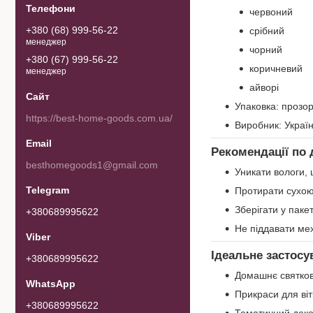
червоний
+380 (68) 999-56-22
срібний
менеджер
чорний
+380 (67) 999-56-22
коричневий
менеджер
айворі
Упаковка: прозо
https://best-home-goods.com.ua/
Виробник: Украї
Рекомендації по 
besthomegoods1@gmail.com
Уникати вологи, 
Протирати сухою
Зберігати у пакет
+380689995622
Не піддавати ме
Ідеальне застосу
+380689995622
Домашнє святко
Прикраси для віт
+380689995622