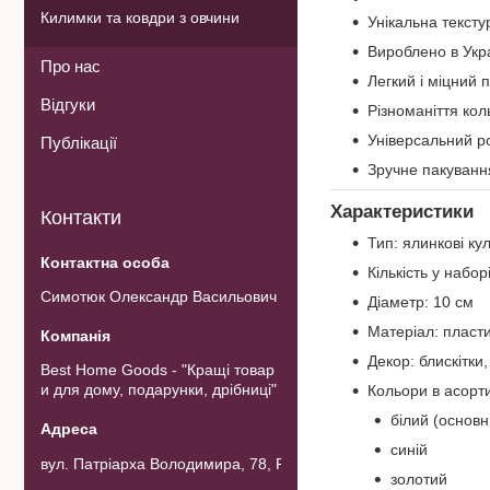
Килимки та ковдри з овчини
Унікальна тексту
Вироблено в Укра
Про нас
Легкий і міцний 
Відгуки
Різноманіття кол
Універсальний р
Публікації
Зручне пакуванн
Характеристики
Контакти
Тип: ялинкові ку
Кількість у набор
Симотюк Олександр Васильович
Діаметр: 10 см
Матеріал: пласт
Декор: блискітк
Best Home Goods - "Кращі товар
и для дому, подарунки, дрібниці"
Кольори в асорти
білий (основн
синій
вул. Патріарха Володимира, 78, Рожнов, Україна
золотий