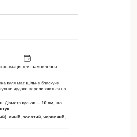
нформація для замовлення
жна куля має щільне блискуче
 кульки чудово переливаються на
ин. Діаметр кульок —
10 см
, що
штук
.
ий)
,
синій
,
золотий
,
червоний
,