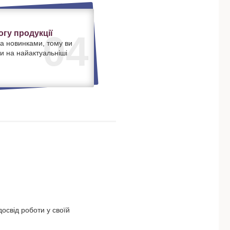
гу продукції
04
а новинками, тому ви
и на найактуальніші
освід роботи у своїй