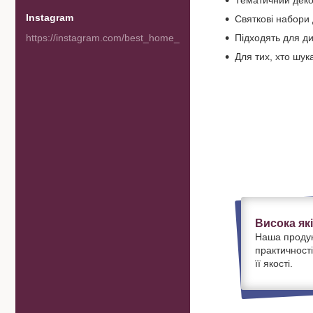
Тематичний деко
Instagram
Святкові набори 
https://instagram.com/best_home_goods
Підходять для ди
Для тих, хто шук
Висока як
Наша продук
практичності
її якості.