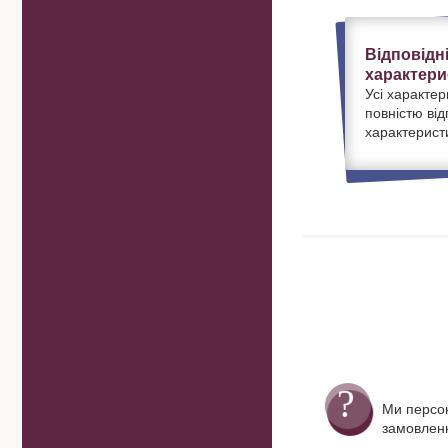
Відповідн
характери
Усі характер
повністю ві
характерист
Ми персо
замовленн