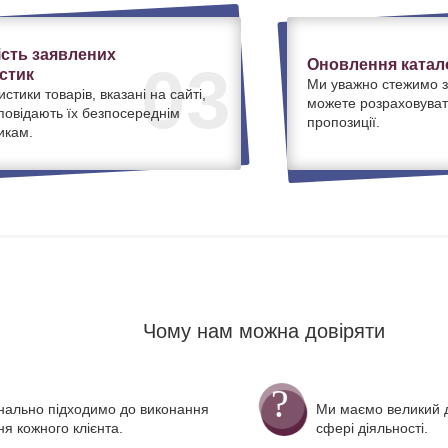
ість заявлених
Оновлення катало
03
стик
Ми уважно стежимо з
истики товарів, вказані на сайті,
можете розраховуват
дповідають їх безпосереднім
пропозиції.
икам.
Чому нам можна довіряти
нально підходимо до виконання
Ми маємо великий д
я кожного клієнта.
сфері діяльності.