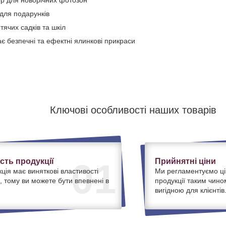
р для новорічних фотозон
для подарунків
тячих садків та шкіл
ає безпечні та ефектні ялинкові прикраси
Ключові особливості наших товарів
ість продукції
Прийнятні ціни
01
ція має виняткові властивості
Ми регламентуємо ці
, тому ви можете бути впевнені в
продукції таким чино
вигідною для клієнтів