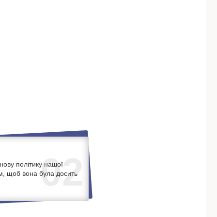
02
нову політику нашої
м, щоб вона була досить
.