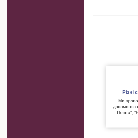
Різні
Ми пропон
допомогою о
Пошта", "