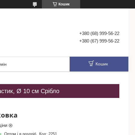
Кошик
+380 (68) 999-56-22
+380 (67) 999-56-22
Кошик
мін
астик, Ø 10 см Срібло
ковка
ціни
и
Оптом і в роздріб
Код:
2251