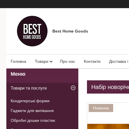
Best Home Goods
Головна
Товари
Про нас
Контакти
Доставка і
Набір новоріч
Товари та послуги
Кондитерські форми
Новинка
Гаджети для випікання
Обробні дошки пластик