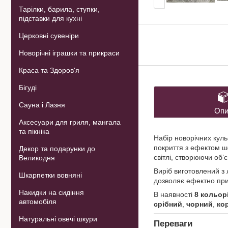
Тарілки, барила, ступки,
підставки для кухні
Церковні сувеніри
Новорічні іграшки та прикраси
Краса та Здоров'я
Бігуді
Сауна і Лазня
Опи
Аксесуари для гриля, мангала
та пікніка
Набір новорічних кул
покриття з ефектом ш
Декор та подарунки до
світлі, створюючи об’
Великодня
Виріб виготовлений з 
Шкарпетки вовняні
дозволяє ефектно при
Накидки на сидіння
В наявності
8 кольор
автомобіля
срібний
,
чорний
,
ко
Натуральні овечі шкури
Переваги