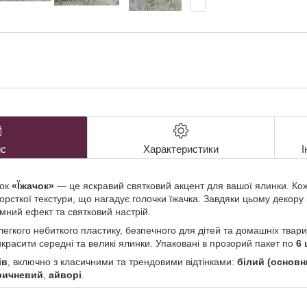
с
Характеристики
І
ьок
«Їжачок»
— це яскравий святковий акцент для вашої ялинки. Ко
орсткої текстури, що нагадує голочки їжачка. Завдяки цьому декору
ємний ефект та святковий настрій.
легкого небиткого пластику, безпечного для дітей та домашніх твар
красити середні та великі ялинки. Упаковані в прозорий пакет по
6 
ів
, включно з класичними та трендовими відтінками:
білий (основн
ричневий
,
айворі
.