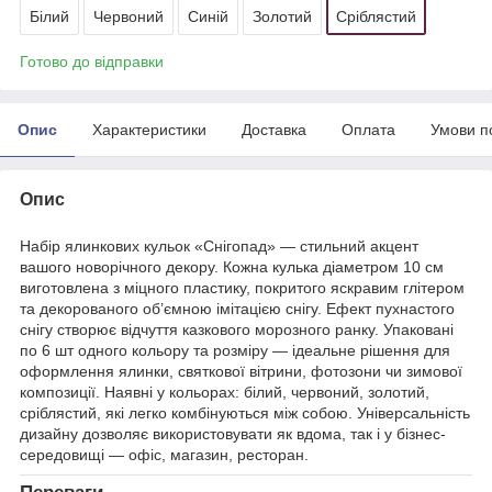
Білий
Червоний
Синій
Золотий
Сріблястий
Готово до відправки
Опис
Характеристики
Доставка
Оплата
Умови п
Опис
Набір ялинкових кульок «Снігопад» — стильний акцент
вашого новорічного декору. Кожна кулька діаметром 10 см
виготовлена з міцного пластику, покритого яскравим глітером
та декорованого об’ємною імітацією снігу. Ефект пухнастого
снігу створює відчуття казкового морозного ранку. Упаковані
по 6 шт одного кольору та розміру — ідеальне рішення для
оформлення ялинки, святкової вітрини, фотозони чи зимової
композиції. Наявні у кольорах: білий, червоний, золотий,
сріблястий, які легко комбінуються між собою. Універсальність
дизайну дозволяє використовувати як вдома, так і у бізнес-
середовищі — офіс, магазин, ресторан.