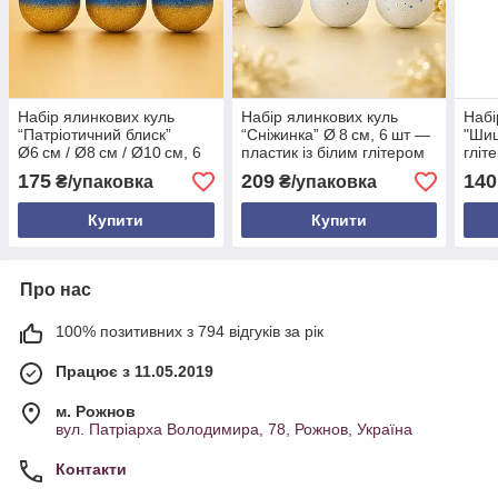
Набір ялинкових куль
Набір ялинкових куль
Набі
“Патріотичний блиск”
“Сніжинка” Ø 8 см, 6 шт —
"Шиш
Ø6 см / Ø8 см / Ø10 см, 6
пластик із білим глітером
гліт
шт., пластик із
та блискітками, 6 кольорів
об’є
175
209
140
₴/упаковка
₴/упаковка
синьо‑жовтими глітерами
коль
Купити
Купити
Про нас
100% позитивних з 794 відгуків за рік
Працює з 11.05.2019
м. Рожнов
вул. Патріарха Володимира, 78, Рожнов, Україна
Контакти