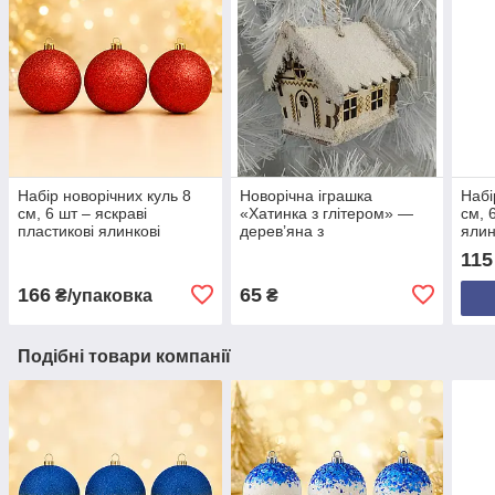
Набір новорічних куль 8
Новорічна іграшка
Набі
см, 6 шт – яскраві
«Хатинка з глітером» —
см, 
пластикові ялинкові
дерев’яна з
ялин
прикраси з блиском, 18
напівокруглими дверима,
блис
115
кольорів
12×8 см, фанера 3 мм,
білий глітер
166
65
₴/упаковка
₴
Подібні товари компанії