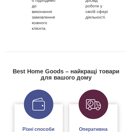
о підходимо
досвід
до
роботи у
виконання
своїй сфері
замовлення
діяльності.
кожного
клієнта.
Best Home Goods – найкращі товари
для вашого дому
Різні способи
Оперативна