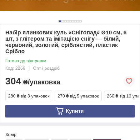
Набір ялинкових куль «Снігопад» Ø10 см, 6
шт, з глітером та імітацією снігу — білий,
червоний, золотий, сріблястий, пластик
Срібло
Готово до відправки
Код: 2266
Опт і роздріб
304
₴/упаковка
280 ₴
від 3 упаковок
270 ₴
від 5 упаковок
260 ₴
від 10 уп
Купити
Колір