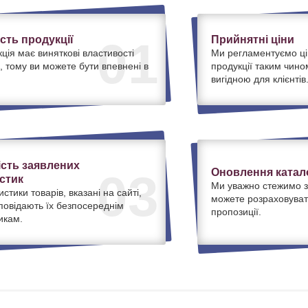
ість продукції
Прийнятні ціни
01
ція має виняткові властивості
Ми регламентуємо ці
, тому ви можете бути впевнені в
продукції таким чино
вигідною для клієнтів
ість заявлених
Оновлення катало
03
стик
Ми уважно стежимо з
истики товарів, вказані на сайті,
можете розраховуват
дповідають їх безпосереднім
пропозиції.
икам.