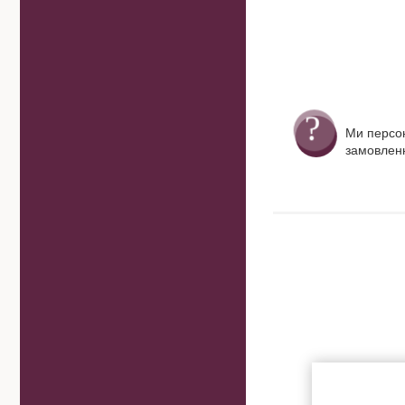
Ми персо
замовленн