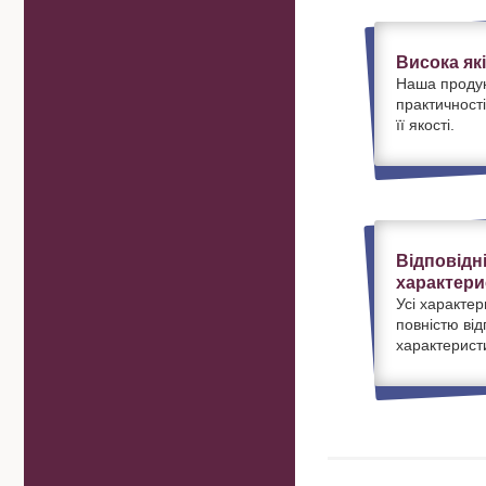
Висока як
Наша продук
практичності
її якості.
Відповідн
характери
Усі характер
повністю ві
характерист