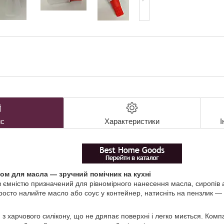
с
Характеристики
І
ом для масла — зручний помічник на кухні
 ємністю призначений для рівномірного нанесення масла, сиропів аб
осто налийте масло або соус у контейнер, натисніть на пензлик — і
з харчового силікону, що не дряпає поверхні і легко миється. Комп