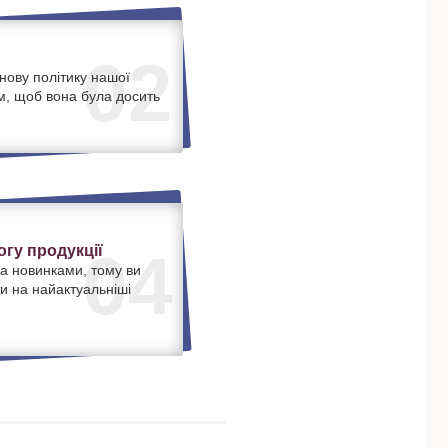
02
нову політику нашої
м, щоб вона була досить
.
гу продукції
04
а новинками, тому ви
и на найактуальніші