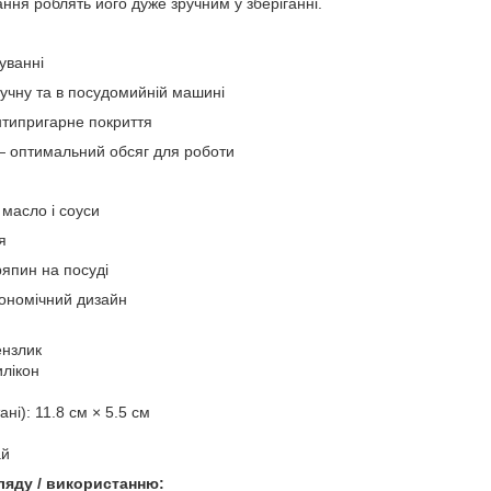
ння роблять його дуже зручним у зберіганні.
уванні
ручну та в посудомийній машині
типригарне покриття
 — оптимальний обсяг для роботи
масло і соуси
я
япин на посуді
гономічний дизайн
ензлик
илікон
ані): 11.8 см × 5.5 см
ай
ляду / використанню: