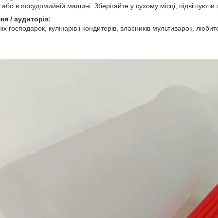
або в посудомийній машині. Зберігайте у сухому місці, підвішуючи з
ня / аудиторія:
х господарок, кулінарів і кондитерів, власників мультиварок, любит