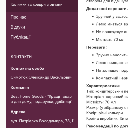
отвором для підвішува
Килимки та ковдри з овчини
Додаткові переваги:
Зручний у застос
Про нас
Легко миється в
Відгуки
Не пошкоджує ан
Публікації
Місткість 70 мл
Переваги:
Зручно наносить 
Контакти
Легко очищаєтьс
Не залишає подр
Симотюк Олександр Васильович
Компактний і ер
Характеристики:
Тип: кондитерський п
Best Home Goods - "Кращі товар
Матеріал: харчовий с
и для дому, подарунки, дрібниці"
Місткість: 70 мл
Розмір (у зібраному ст
Колір: різні кольори
Країна виробник: Кит
вул. Патріарха Володимира, 78, Рожнов, Україна
Рекомендації по дог