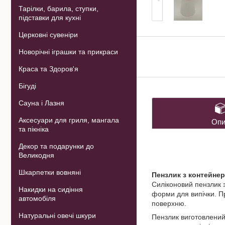
Тарілки, барила, ступки,
підставки для кухні
Церковні сувеніри
Новорічні іграшки та прикраси
Краса та Здоров'я
Бігуді
Сауна і Лазня
Аксесуари для гриля, мангала
Опи
та пікніка
Декор та подарунки до
Великодня
Шкарпетки вовняні
Пензлик з контейнер
Силіконовий пензлик з
Накидки на сидіння
форми для випічки. Пр
автомобіля
поверхню.
Натуральні овечі шкури
Пензлик виготовлений 