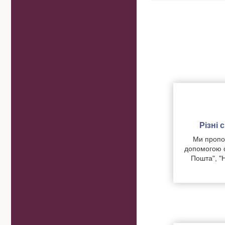
Різні
Ми пропон
допомогою о
Пошта", "