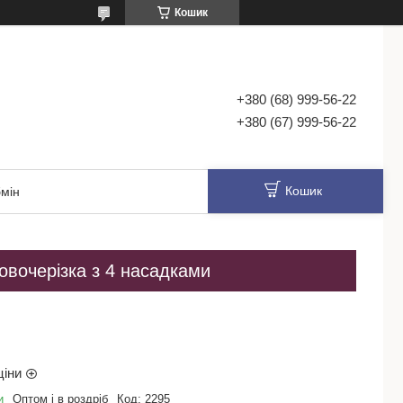
Кошик
+380 (68) 999-56-22
+380 (67) 999-56-22
Кошик
мін
 овочерізка з 4 насадками
ціни
и
Оптом і в роздріб
Код:
2295