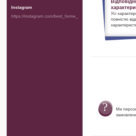
Відповідн
характери
Instagram
Усі характер
https://instagram.com/best_home_goods
повністю ві
характерист
Ми персо
замовленн