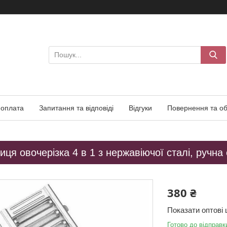
 оплата
Запитання та відповіді
Відгуки
Повернення та об
иця овочерізка 4 в 1 з нержавіючої сталі, ручна
380 ₴
Показати оптові 
Готово до відправк