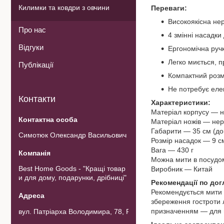
Килимки та ковдри з овчини
Переваги:
Високоякісна нерж
Про нас
4 змінні насадки 
Відгуки
Ергономічна руч
Легко миється, 
Публікації
Компактний розмі
Не потребує еле
Контакти
Характеристики:
Матеріал корпусу — н
Матеріал ножів — нер
Габарити — 35 см (дов
Симотюк Олександр Васильович
Розмір насадок — 9 см
Вага — 430 г
Можна мити в посудо
Best Home Goods - "Кращі товар
Виробник — Китай
и для дому, подарунки, дрібниці"
Рекомендації по дог
Рекомендується мити о
збереження гостроти л
призначенням — для на
вул. Патріарха Володимира, 78, Рожнов, Україна