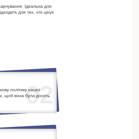
 харчування. Ідеальна для
ідходить для тих, хто цінує
02
нову політику нашої
м, щоб вона була досить
.