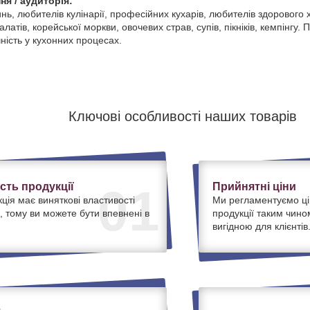
ня / аудиторія:
ь, любителів кулінарії, професійних кухарів, любителів здорового
латів, корейської моркви, овочевих страв, супів, пікніків, кемпінгу. П
учність у кухонних процесах.
Ключові особливості наших товарів
ість продукції
Прийнятні ціни
01
ція має виняткові властивості
Ми регламентуємо ці
, тому ви можете бути впевнені в
продукції таким чино
вигідною для клієнтів