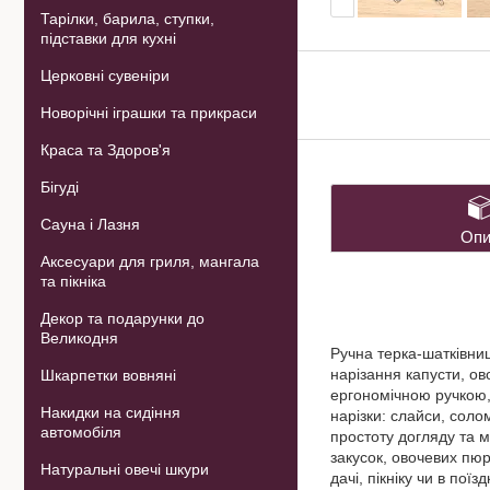
Тарілки, барила, ступки,
підставки для кухні
Церковні сувеніри
Новорічні іграшки та прикраси
Краса та Здоров'я
Бігуді
Сауна і Лазня
Опи
Аксесуари для гриля, мангала
та пікніка
Декор та подарунки до
Великодня
Ручна терка-шатківниц
нарізання капусти, ов
Шкарпетки вовняні
ергономічною ручкою,
Накидки на сидіння
нарізки: слайси, солом
автомобіля
простоту догляду та м
закусок, овочевих пюр
Натуральні овечі шкури
дачі, пікніку чи в поїзд