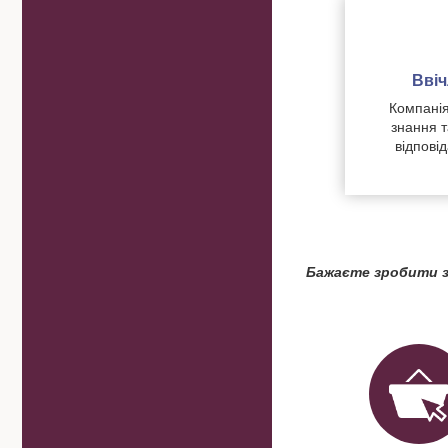
Вві
Компанія
знання т
відпові
Бажаєте зробити з