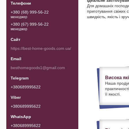
Ідеальне застосуван
Для домашніх господин
приготування свіжих са
+380 (68) 999-56-22
швидкість, якість і зр
менеджер
+380 (67) 999-56-22
менеджер
https://best-home-goods.com.ua/
besthomegoods1@gmail.com
Висока як
Наша продук
+380689995622
практичності
її якості.
+380689995622
+380689995622