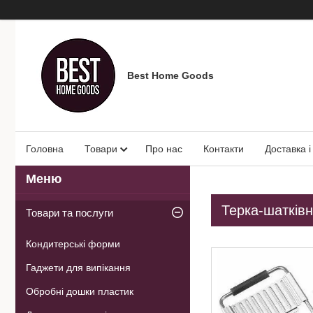
Best Home Goods
Головна
Товари
Про нас
Контакти
Доставка і
Терка-шатківн
Товари та послуги
Кондитерські форми
Гаджети для випікання
Обробні дошки пластик