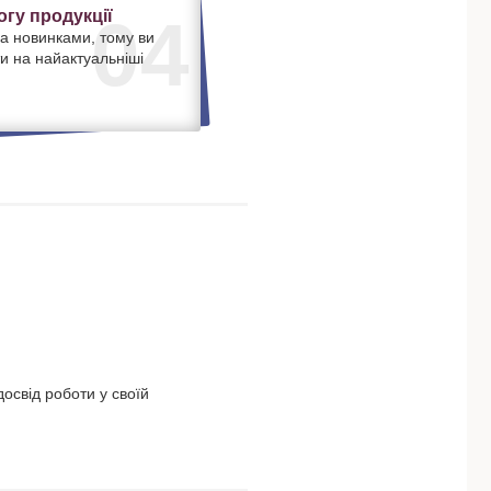
гу продукції
04
а новинками, тому ви
и на найактуальніші
освід роботи у своїй