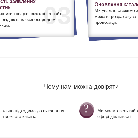
ість заявлених
Оновлення катало
03
стик
Ми уважно стежимо з
истики товарів, вказані на сайті,
можете розраховуват
дповідають їх безпосереднім
пропозиції.
икам.
Чому нам можна довіряти
нально підходимо до виконання
Ми маємо великий д
я кожного клієнта.
сфері діяльності.