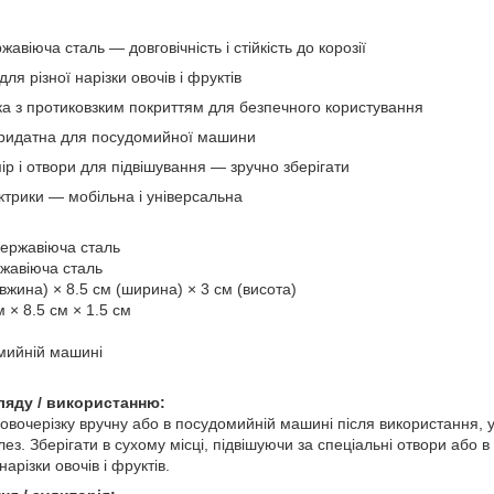
авіюча сталь — довговічність і стійкість до корозії
для різної нарізки овочів і фруктів
ка з протиковзким покриттям для безпечного користування
придатна для посудомийної машини
р і отвори для підвішування — зручно зберігати
ктрики — мобільна і універсальна
ержавіюча сталь
жавіюча сталь
жина) × 8.5 см (ширина) × 3 см (висота)
 × 8.5 см × 1.5 см
мийній машині
ляду / використанню:
вочерізку вручну або в посудомийній машині після використання, ун
ез. Зберігати в сухому місці, підвішуючи за спеціальні отвори або в
різки овочів і фруктів.