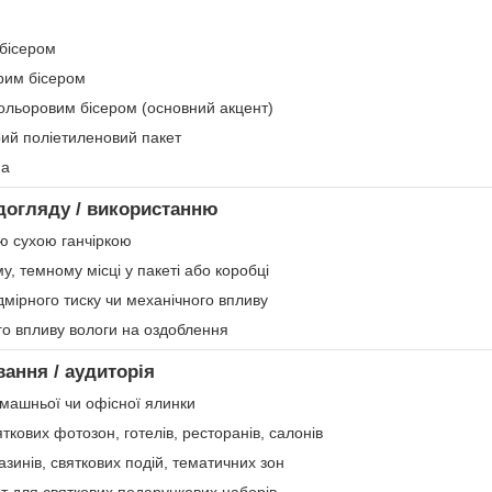
 бісером
орим бісером
кольоровим бісером (основний акцент)
рий поліетиленовий пакет
на
догляду / використанню
ю сухою ганчіркою
му, темному місці у пакеті або коробці
мірного тиску чи механічного впливу
го впливу вологи на оздоблення
вання / аудиторія
ашньої чи офісної ялинки
ових фотозон, готелів, ресторанів, салонів
азинів, святкових подій, тематичних зон