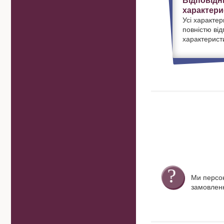
Відповідн
характери
Усі характер
повністю ві
характерист
Ми персо
замовленн