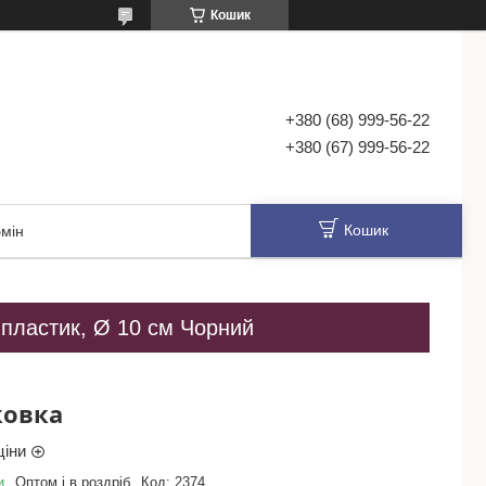
Кошик
+380 (68) 999-56-22
+380 (67) 999-56-22
Кошик
мін
, пластик, Ø 10 см Чорний
ковка
ціни
и
Оптом і в роздріб
Код:
2374