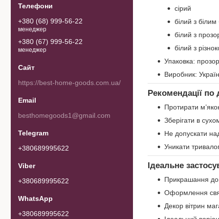
сірий
+380 (68) 999-56-22
білий з білим
менеджер
білий з проз
+380 (67) 999-56-22
білий з різно
менеджер
Упаковка: прозо
Виробник: Украї
https://best-home-goods.com.ua/
Рекомендації по 
Протирати м’яко
besthomegoods1@gmail.com
Зберігати в сухо
Не допускати над
Уникати тривало
+380689995622
Ідеальне застосу
Прикрашання дом
+380689995622
Оформлення святк
Декор вітрин маг
+380689995622