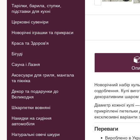
Тарілки, барила, ступки,
підставки для кухні
Церковні сувеніри
Новорічні іграшки та прикраси
Краса та Здоров'я
Бігуді
Сауна і Лазня
Опи
Аксесуари для гриля, мангала
та пікніка
Новорічний набір кул
оздоблення. Кулі виго
Декор та подарунки до
декоративним шаром бі
Великодня
Діаметр кожної кулі 
Шкарпетки вовняні
прикріплені петельки 
ексклюзивні варіанти
Накидки на сидіння
автомобіля
Переваги
Натуральні овечі шкури
Вироблено в Укра