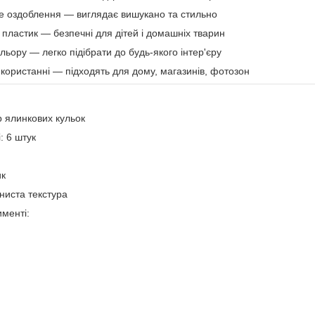
не оздоблення — виглядає вишукано та стильно
пластик — безпечні для дітей і домашніх тварин
ольору — легко підібрати до будь-якого інтер'єру
икористанні — підходять для дому, магазинів, фотозон
р ялинкових кульок
і: 6 штук
ик
рниста текстура
менті: