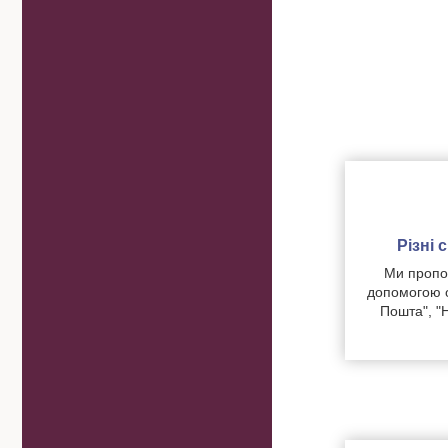
Різні
Ми пропон
допомогою о
Пошта", "