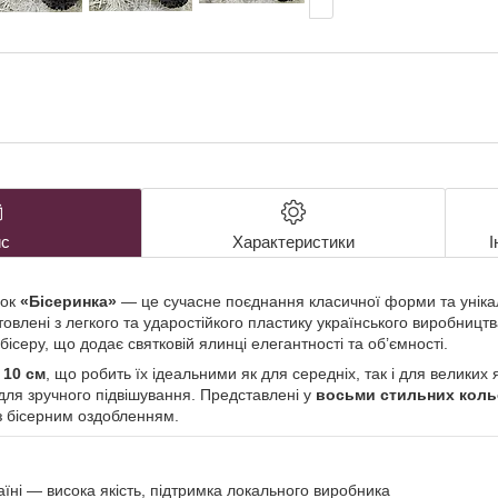
с
Характеристики
І
ьок
«Бісеринка»
— це сучасне поєднання класичної форми та уніка
товлені з легкого та ударостійкого пластику українського виробницт
серу, що додає святковій ялинці елегантності та об’ємності.
—
10 см
, що робить їх ідеальними як для середніх, так і для великих
для зручного підвішування. Представлені у
восьми стильних кол
 з бісерним оздобленням.
їні — висока якість, підтримка локального виробника