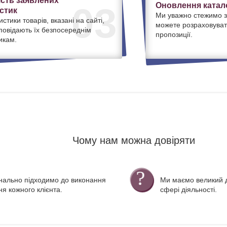
ість заявлених
Оновлення катало
03
стик
Ми уважно стежимо з
истики товарів, вказані на сайті,
можете розраховуват
дповідають їх безпосереднім
пропозиції.
икам.
Чому нам можна довіряти
нально підходимо до виконання
Ми маємо великий д
я кожного клієнта.
сфері діяльності.