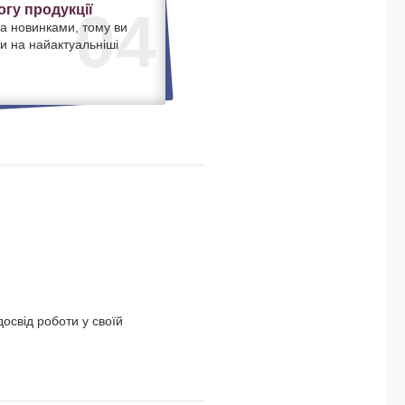
гу продукції
04
а новинками, тому ви
и на найактуальніші
освід роботи у своїй