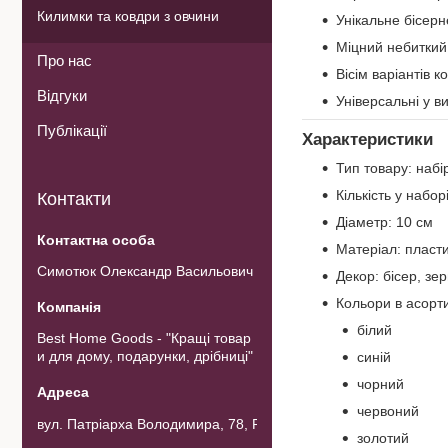
Килимки та ковдри з овчини
Унікальне бісер
Міцний небиткий 
Про нас
Вісім варіантів к
Відгуки
Універсальні у в
Публікації
Характеристики
Тип товару: набі
Кількість у набор
Контакти
Діаметр: 10 см
Матеріал: пласт
Симотюк Олександр Васильович
Декор: бісер, зе
Кольори в асорти
білий
Best Home Goods - "Кращі товар
и для дому, подарунки, дрібниці"
синій
чорний
червоний
вул. Патріарха Володимира, 78, Рожнов, Україна
золотий