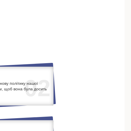
02
нову політику нашої
м, щоб вона була досить
.