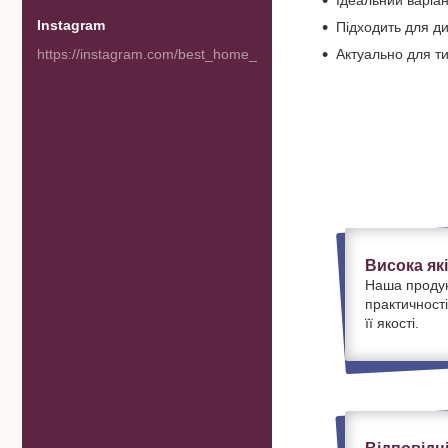
Ідеальний варіан
Instagram
Підходить для ди
https://instagram.com/best_home_goods
Актуально для ти
Висока як
Наша продук
практичності
її якості.