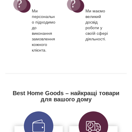
Ми
Ми маємо
персональн
великий
о підходимо
досвід
до
роботи у
виконання
своїй сфері
замовлення
діяльності.
кожного
клієнта.
Best Home Goods – найкращі товари
для вашого дому