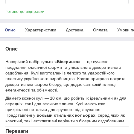
Готово до відправки
Опис
Характеристики
Доставка
Оплата
Умови п
Опис
Новорічний набір кульок
«Бісеринка»
— це сучасне
поєднання класичної форми та унікального декоративного
оздоблення. Кулі виготовлені з легкого та ударостійкого
пластику українського виробництва. Кожна прикраса покрита
декоративним шаром бісеру, що додає святковій ялинці
елегантності та об’ємності.
Діаметр кожної кулі —
10 см
, що робить їх ідеальними як для
середніх, так і для великих ялинок. Кулі мають вже
прикріплені петельки для зручного підвішування.
Представлені у
восьми стильних кольорах
, серед яких як
класичні, так і ексклюзивні варіанти з бісерним оздобленням.
Переваги