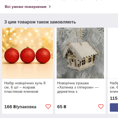
Всі умови повернення
З цим товаром також замовляють
Набір новорічних куль 8
Новорічна іграшка
Набі
см, 6 шт – яскраві
«Хатинка з глітером» —
см, 
пластикові ялинкові
дерев’яна з
ялин
прикраси з блиском, 18
напівокруглими дверима,
блис
115
кольорів
12×8 см, фанера 3 мм,
білий глітер
166
65
₴/упаковка
₴