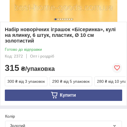
Набір новорічних іграшок «Бісеринка», кулі
на ялинку, 6 штук, пластик, Ø 10 см
золотистий
Готово до відправки
Код: 2372
Опт і роздріб
315
₴/упаковка
300 ₴
від 3 упаковок
290 ₴
від 5 упаковок
280 ₴
від 10 уп
Купити
Колір
Золотий