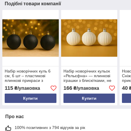
Подібні товари компанії
Набір новорічних куль 6
Набір новорічних кульок
Ново
см, 6 шт – пластикові
«Рельєфна» — ялинкові
Сніж
ялинкові прикраси з
іграшки з блискітками, не
прик
блиском, 18 кольорів
б’ються, 6 штук, Ø8 см,
гліт
115
166
40
₴/упаковка
₴/упаковка
₴
пластикові, різнокольорові
Купити
Купити
Про нас
100% позитивних з 794 відгуків за рік