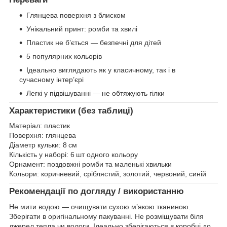
Глянцева поверхня з блиском
Унікальний принт: ромби та хвилі
Пластик не б’ється — безпечні для дітей
5 популярних кольорів
Ідеально виглядають як у класичному, так і в
сучасному інтер’єрі
Легкі у підвішуванні — не обтяжують гілки
Характеристики (без таблиці)
Матеріал: пластик
Поверхня: глянцева
Діаметр кульки: 8 см
Кількість у наборі: 6 шт одного кольору
Орнамент: поздовжні ромби та маленькі хвильки
Кольори: коричневий, сріблястий, золотий, червоний, синій
Рекомендації по догляду / використанню
Не мити водою — очищувати сухою м’якою тканиною.
Зберігати в оригінальному пакуванні. Не розміщувати біля
джерел тепла чи вологи. Ідеально зберігаються в коробці до