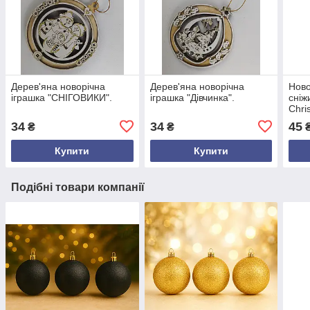
Дерев'яна новорічна
Дерев'яна новорічна
Ново
іграшка "СНІГОВИКИ".
іграшка "Дівчинка".
сніж
Chri
ялин
34
34
45
₴
₴
₴
діам
гліт
Купити
Купити
Подібні товари компанії