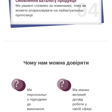
Оновлення каталогу продукції
04
Ми уважно стежимо за новинками, тому ви
можете розраховувати на найактуальніші
пропозиції.
Чому нам можна довіряти
Ми
Ми маємо
персональн
великий
о підходимо
досвід
до
роботи у
виконання
своїй сфері