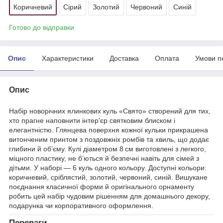
Коричневий
Сірий
Золотий
Червоний
Синій
Готово до відправки
Опис
Характеристики
Доставка
Оплата
Умови п
Опис
Набір новорічних ялинкових куль «Свято» створений для тих,
хто прагне наповнити інтер'єр святковим блиском і
елегантністю. Глянцева поверхня кожної кульки прикрашена
витонченим принтом з поздовжніх ромбів та хвиль, що додає
глибини й об’єму. Кулі діаметром 8 см виготовлені з легкого,
міцного пластику, не б’ються й безпечні навіть для сімей з
дітьми. У наборі — 6 куль одного кольору. Доступні кольори:
коричневий, сріблястий, золотий, червоний, синій. Вишукане
поєднання класичної форми й оригінального орнаменту
робить цей набір чудовим рішенням для домашнього декору,
подарунка чи корпоративного оформлення.
Переваги