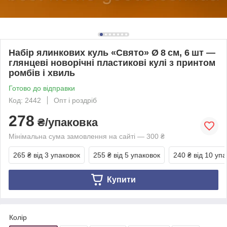
Набір ялинкових куль «Свято» Ø 8 см, 6 шт —
глянцеві новорічні пластикові кулі з принтом
ромбів і хвиль
Готово до відправки
Код: 2442
Опт і роздріб
278
₴/упаковка
Мінімальна сума замовлення на сайті — 300 ₴
265 ₴
від 3 упаковок
255 ₴
від 5 упаковок
240 ₴
від 10 уп
Купити
Колір