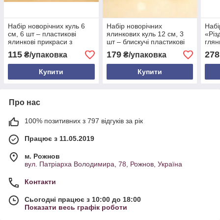
Набір новорічних куль 6
Набір новорічних
Набі
см, 6 шт – пластикові
ялинкових куль 12 см, 3
«Різ
ялинкові прикраси з
шт – блискучі пластикові
глян
блиском, 18 кольорів
кулі, 18 кольорів
з ма
115
179
278
₴/упаковка
₴/упаковка
маши
Купити
Купити
Про нас
100% позитивних з 797 відгуків за рік
Працює з 11.05.2019
м. Рожнов
вул. Патріарха Володимира, 78, Рожнов, Україна
Контакти
Сьогодні працює з 10:00 до 18:00
Показати весь графік роботи