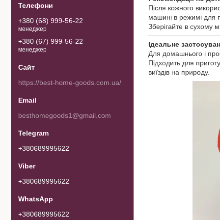
Після кожного викори
машині в режимі для 
+380 (68) 999-56-22
Зберігайте в сухому м
менеджер
+380 (67) 999-56-22
Ідеальне застосуван
менеджер
Для домашнього і про
Підходить для приготув
виїздів на природу.
https://best-home-goods.com.ua/
besthomegoods1@gmail.com
+380689995622
+380689995622
+380689995622