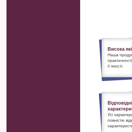
Висока як
Наша продук
практичності
її якості.
Відповідн
характери
Усі характер
повністю ві
характерист