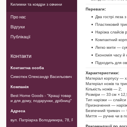
Килимки та ковдри з овчини
Переваги:
Про нас
Два гострі леза 
Пластиковий трим
Відгуки
Нарізка слайсів 
Публікації
Компактний корп
Легко мити — су
Економія часу й
Контакти
Підходить для ов
Характеристики:
Симотюк Олександр Васильович
Матеріал корпусу — х
Матеріал ножів та тр
Кількість ножів — 2;
Розміри — 33 см × 12,5
Best Home Goods - "Кращі товар
Тип нарізки — слайси 
и для дому, подарунки, дрібниці"
Призначення — нарізка
Безпечний тримач — т
Миття — ручне чи в п
вул. Патріарха Володимира, 78, Рожнов, Україна
Рекомендації по дог