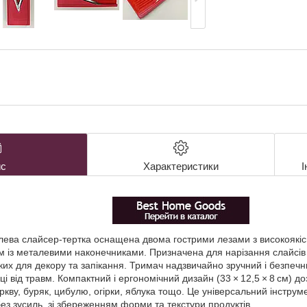
с
Характеристики
І
левa слайсер‑тертка оснащена двома гострими лезами з високоякісн
 із металевими наконечниками. Призначена для нарізання слайсів 
нких для декору та запікання. Тримач надзвичайно зручний і безпеч
ці від травм. Компактний і ергономічний дизайн (33 × 12,5 × 8 см) 
ркву, буряк, цибулю, огірки, яблука тощо. Це універсальний інструме
 без зусиль, зі збереженням форми та текстури продуктів.