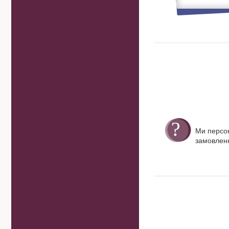
Ми персо
замовленн