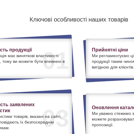
Ключові особливості наших товарів
ість продукції
Прийнятні ціни
01
ція має виняткові властивості
Ми регламентуємо ці
, тому ви можете бути впевнені в
продукції таким чино
вигідною для клієнтів
ість заявлених
Оновлення катало
03
стик
Ми уважно стежимо з
истики товарів, вказані на сайті,
можете розраховуват
дповідають їх безпосереднім
пропозиції.
икам.