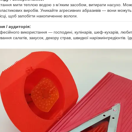
стання мити теплою водою з м’яким засобом, витирати насухо. Мо
пластикових виробів. Уникайте агресивних абразивів — вони можуть
ісці, щоб запобігти накопиченню вологи.
ня / аудиторія:
фесійного використання — господині, кулінарів, шеф-кухарів, люби
ання салатів, закусок, декору страв, швидкої нарізкиінгредієнтів. Іде