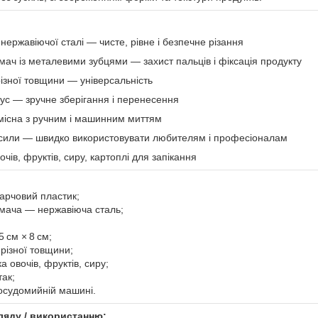
з нержавіючої сталі — чисте, рівне і безпечне різання
ач із металевими зубцями — захист пальців і фіксація продукту
різної товщини — універсальність
ус — зручне зберігання і перенесення
місна з ручним і машинним миттям
 сили — швидко використовувати любителям і професіоналам
очів, фруктів, сиру, картоплі для запікання
арчовий пластик;
имача — нержавіюча сталь;
 см × 8 см;
різної товщини;
 овочів, фруктів, сиру;
ак;
осудомийній машині.
ляду / використанню: