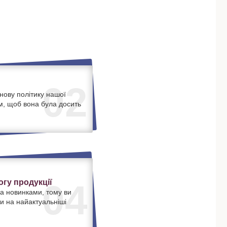
02
нову політику нашої
м, щоб вона була досить
.
гу продукції
04
а новинками, тому ви
и на найактуальніші