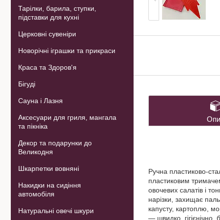
Тарілки, барила, ступки,
підставки для кухні
Церковні сувеніри
Новорічні іграшки та прикраси
Краса та Здоров'я
Бігуді
Сауна і Лазня
Аксесуари для гриля, мангала
Опи
та пікніка
Декор та подарунки до
Великодня
Шкарпетки вовняні
Ручна пластиково‑ста
пластиковим тримачем
Накидки на сидіння
овочевих салатів і то
автомобіля
нарізки, захищає паль
капусту, картоплю, мо
Натуральні овечі шкури
— швидко, гігієнічно,