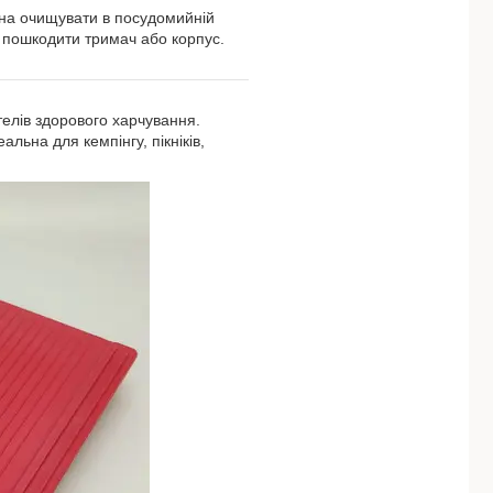
жна очищувати в посудомийній
 пошкодити тримач або корпус.
телів здорового харчування.
альна для кемпінгу, пікніків,