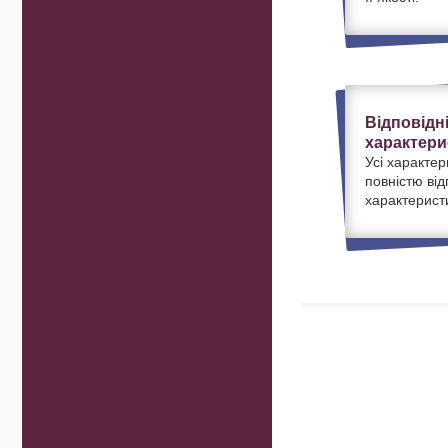
Відповідн
характери
Усі характер
повністю ві
характерист