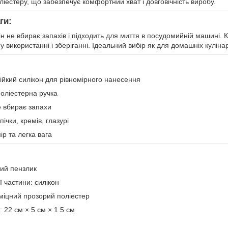
ліестеру, що забезпечує комфортний хват і довговічність виробу.
ги:
ін не вбирає запахів і підходить для миття в посудомийній машині. К
 використанні і зберіганні. Ідеальний вибір як для домашніх кулінар
ійкий силікон для рівномірного нанесення
поліестерна ручка
е вбирає запахи
ічки, кремів, глазурі
р та легка вага
кий пензлик
 частини: силікон
 міцний прозорий поліестер
 22 см × 5 см × 1.5 см