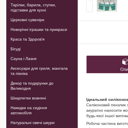
Тарілки, барила, ступки,
підставки для кухні
Церковні сувеніри
Новорічні іграшки та прикраси
Краса та Здоров'я
Бігуді
Сауна і Лазня
Аксесуари для гриля, мангала
Опи
та пікніка
Декор та подарунки до
Великодня
Шкарпетки вовняні
Ідеальний силіконов
Силіконовий пензлик 
Накидки на сидіння
акуратно наносити жов
автомобіля
будь-якої іншої випіч
Натуральні овечі шкури
Робоча частина вигото