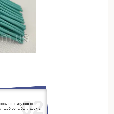
02
нову політику нашої
м, щоб вона була досить
.