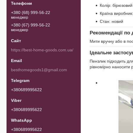
Колір: бірюзовий
+380 (68) 999-56-22
Країна виробник
менеджер
Стан: новий
+380 (67) 999-56-22
менеджер
Рекомендації по 
Мити вручну або в пос
https://best-home-goods.com.ua/
Ідеальне застосу
Пензлик підходить для
рівномірно наносити рі
besthomegoods1@gmail.com
+380689995622
+380689995622
+380689995622