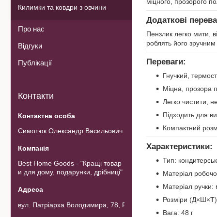
міцного, прозорого по
Килимки та ковдри з овчини
Додаткові перева
Про нас
Пензлик легко мити, в
роблять його зручним у
Відгуки
Переваги:
Публікації
Гнучкий, термост
Міцна, прозора 
Контакти
Легко чистити, н
Підходить для вип
Компактний розмі
Симотюк Олександр Васильович
Характеристики:
Тип: кондитерсь
Best Home Goods - "Кращі товар
и для дому, подарунки, дрібниці"
Матеріал робочої
Матеріал ручки:
Розміри (Д×Ш×Т):
вул. Патріарха Володимира, 78, Рожнов, Україна
Вага: 48 г