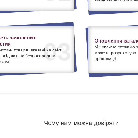
ість заявлених
Оновлення катало
03
стик
Ми уважно стежимо з
истики товарів, вказані на сайті,
можете розраховуват
дповідають їх безпосереднім
пропозиції.
икам.
Чому нам можна довіряти