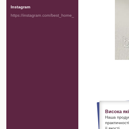
Instagram
https://instagram.com/best_home_goods
Висока як
Наша продук
практичності
її якості.