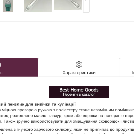
с
Характеристики
І
ий пензлик для випічки та кулінарії
з міцною прозорою ручкою з поліестеру стане незамінним помічнико
ток, розтоплене масло, глазур, крем або вершки на поверхню пирогі
ки. Також зручно використовувати для змащування сковорідок і листі
влена з гнучкого харчового силікону, який не прилипає до продуктів 