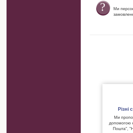
Ми персо
замовленн
Різні
Ми пропон
допомогою о
Пошта", "