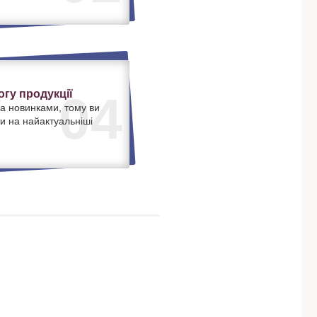
гу продукції
04
а новинками, тому ви
и на найактуальніші