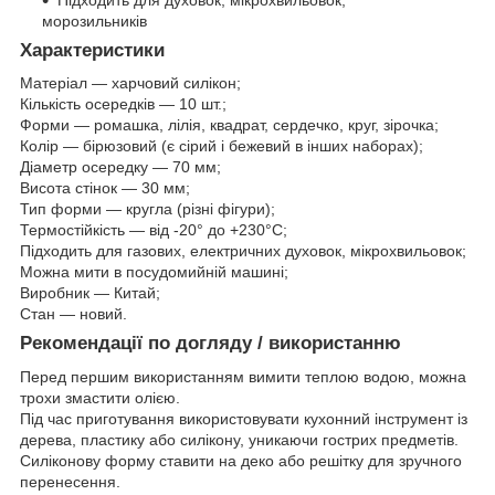
морозильників
Характеристики
Матеріал — харчовий силікон;
Кількість осередків — 10 шт.;
Форми — ромашка, лілія, квадрат, сердечко, круг, зірочка;
Колір — бірюзовий (є сірий і бежевий в інших наборах);
Діаметр осередку — 70 мм;
Висота стінок — 30 мм;
Тип форми — кругла (різні фігури);
Термостійкість — від -20° до +230°C;
Підходить для газових, електричних духовок, мікрохвильовок;
Можна мити в посудомийній машині;
Виробник — Китай;
Стан — новий.
Рекомендації по догляду / використанню
Перед першим використанням вимити теплою водою, можна
трохи змастити олією.
Під час приготування використовувати кухонний інструмент із
дерева, пластику або силікону, уникаючи гострих предметів.
Силіконову форму ставити на деко або решітку для зручного
перенесення.