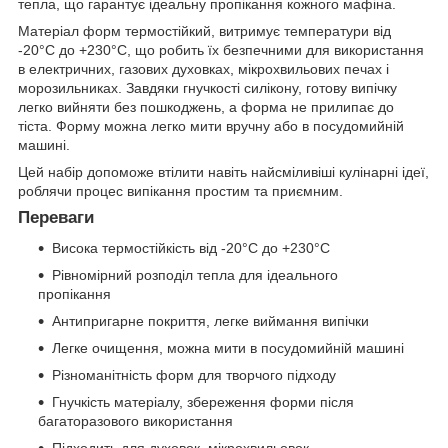
тепла, що гарантує ідеальну пропікання кожного мафіна.
Матеріал форм термостійкий, витримує температури від
-20°C до +230°C, що робить їх безпечними для використання
в електричних, газових духовках, мікрохвильових печах і
морозильниках. Завдяки гнучкості силікону, готову випічку
легко вийняти без пошкоджень, а форма не прилипає до
тіста. Форму можна легко мити вручну або в посудомийній
машині.
Цей набір допоможе втілити навіть найсміливіші кулінарні ідеї,
роблячи процес випікання простим та приємним.
Переваги
Висока термостійкість від -20°C до +230°C
Рівномірний розподіл тепла для ідеального
пропікання
Антипригарне покриття, легке виймання випічки
Легке очищення, можна мити в посудомийній машині
Різноманітність форм для творчого підходу
Гнучкість матеріалу, збереження форми після
багаторазового використання
Підходить для духовок, мікрохвильовок,