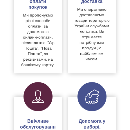
оплати
доставка
покупок
Ми оперативно
доставляємо
Ми пропонуємо
товари територією
різні способи
України службами
оплати: за
логістики. Ви
допомогою
отримаєте
онлайн-оплати,
потрібну вам
післяплатою "Укр
продукцію
Пошта", "Нова
найближчим
Пошта", за
часом.
реквізитами, на
банківську картку.
Ввічливе
Допомога у
обслуговуванн
виборі,