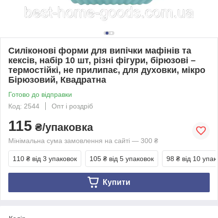
Силіконові форми для випічки мафінів та
кексів, набір 10 шт, різні фігури, бірюзові –
термостійкі, не прилипає, для духовки, мікро
Бірюзовий, Квадратна
Готово до відправки
Код: 2544
Опт і роздріб
115
₴/упаковка
Мінімальна сума замовлення на сайті — 300 ₴
110 ₴
від 3 упаковок
105 ₴
від 5 упаковок
98 ₴
від 10 упак
Купити