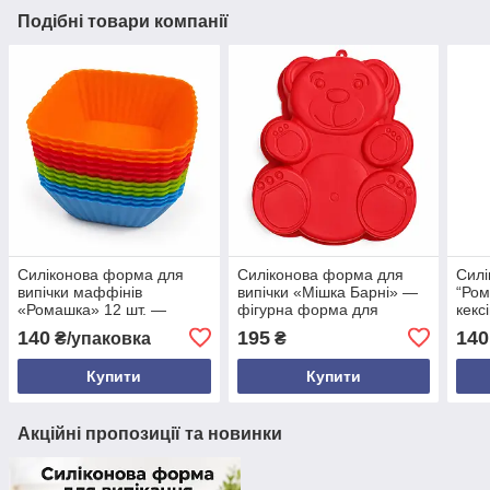
Подібні товари компанії
Силіконова форма для
Силіконова форма для
Сил
випічки маффінів
випічки «Мішка Барні» —
“Ром
«Ромашка» 12 шт. —
фігурна форма для
кексі
квадратна силіконова
бісквіта, 30×22,5 см
харч
140
195
140
₴/упаковка
₴
форма для кексів,
коль
багаторазова форма для
мікр
Купити
Купити
духовки
Акційні пропозиції та новинки