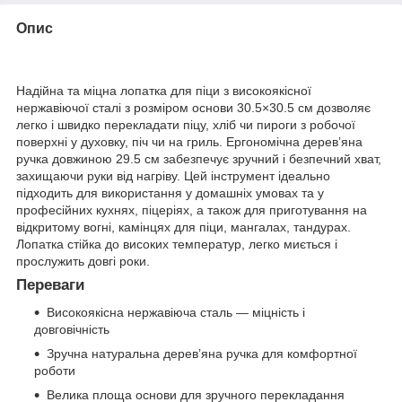
Опис
Надійна та міцна лопатка для піци з високоякісної
нержавіючої сталі з розміром основи 30.5×30.5 см дозволяє
легко і швидко перекладати піцу, хліб чи пироги з робочої
поверхні у духовку, піч чи на гриль. Ергономічна дерев’яна
ручка довжиною 29.5 см забезпечує зручний і безпечний хват,
захищаючи руки від нагріву. Цей інструмент ідеально
підходить для використання у домашніх умовах та у
професійних кухнях, піцеріях, а також для приготування на
відкритому вогні, камінцях для піци, мангалах, тандурах.
Лопатка стійка до високих температур, легко миється і
прослужить довгі роки.
Переваги
Високоякісна нержавіюча сталь — міцність і
довговічність
Зручна натуральна дерев’яна ручка для комфортної
роботи
Велика площа основи для зручного перекладання