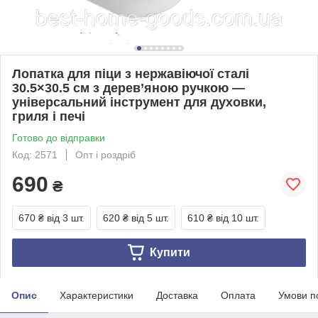
Лопатка для піци з нержавіючої сталі
30.5×30.5 см з дерев’яною ручкою —
універсальний інструмент для духовки,
гриля і печі
Готово до відправки
Код: 2571
Опт і роздріб
690
₴
670 ₴
від 3 шт.
620 ₴
від 5 шт.
610 ₴
від 10 шт.
Купити
Опис
Характеристики
Доставка
Оплата
Умови п