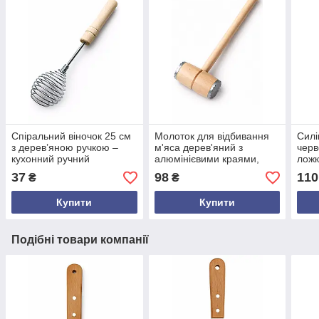
Спіральний віночок 25 см
Молоток для відбивання
Силі
з дерев’яною ручкою –
м'яса дерев'яний з
черв
кухонний ручний
алюмінієвими краями,
ложк
інструмент для збивання
30,5 см — міцний
анти
37
98
110
₴
₴
яєць, тіста та соусів
кухонний інструмент із
буку
Купити
Купити
Подібні товари компанії