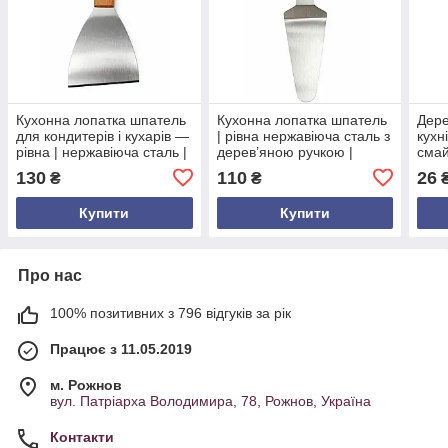
Кухонна лопатка шпатель
Кухонна лопатка шпатель
Дере
для кондитерів і кухарів —
| рівна нержавіюча сталь з
кухн
рівна | нержавіюча сталь |
дерев’яною ручкою |
смай
дерев'яна ручка | 23 см
довжина 26.5 см |
нату
130
110
26
₴
₴
професійний інструмент
аксе
для кухарів і конд
Купити
Купити
Про нас
100% позитивних з 796 відгуків за рік
Працює з 11.05.2019
м. Рожнов
вул. Патріарха Володимира, 78, Рожнов, Україна
Контакти