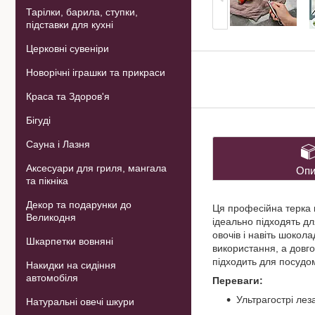
Тарілки, барила, ступки,
підставки для кухні
Церковні сувеніри
Новорічні іграшки та прикраси
Краса та Здоров'я
Бігуді
Сауна і Лазня
Аксесуари для гриля, мангала
Опи
та пікніка
Декор та подарунки до
Ця професійна терка в
Великодня
ідеально підходять дл
овочів і навіть шоко
Шкарпетки вовняні
використання, а довго
підходить для посудом
Накидки на сидіння
автомобіля
Переваги:
Ультрагострі лез
Натуральні овечі шкури