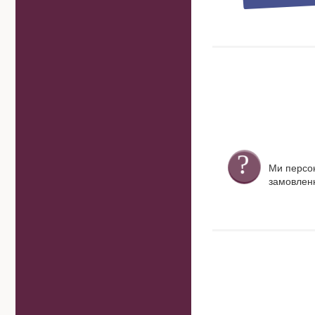
Ми персо
замовленн