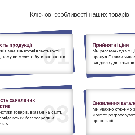
Ключові особливості наших товарів
ість продукції
Прийнятні ціни
01
ція має виняткові властивості
Ми регламентуємо ці
, тому ви можете бути впевнені в
продукції таким чино
вигідною для клієнтів
ість заявлених
Оновлення катало
03
стик
Ми уважно стежимо з
истики товарів, вказані на сайті,
можете розраховуват
дповідають їх безпосереднім
пропозиції.
икам.