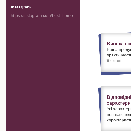
Instagram
https://instagram.com/best_home_goods
Висока як
Наша продук
практичності
її якості.
Відповідн
характери
Усі характер
повністю ві
характерист