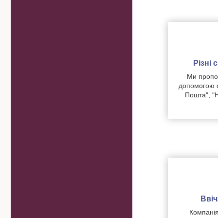
Різні
Ми пропон
допомогою о
Пошта", "
Вві
Компанія