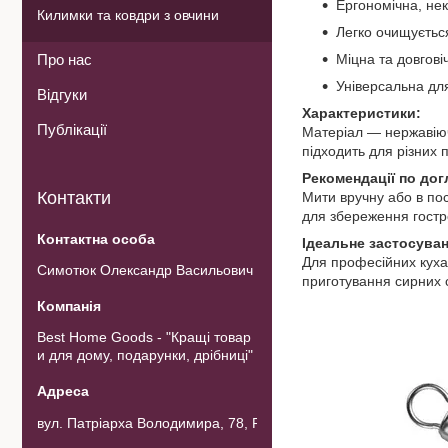
Ергономічна, нек
Килимки та ковдри з овчини
Легко очищуєтьс
Про нас
Міцна та довгові
Універсальна для
Відгуки
Характеристики:
Публікації
Матеріал — нержавіюча
підходить для різних п
Рекомендації по дог
Контакти
Мити вручну або в пос
для збереження гостр
Ідеальне застосуван
Для професійних кухарі
Симотюк Олександр Васильович
приготування сирних с
Best Home Goods - "Кращі товар
и для дому, подарунки, дрібниці"
вул. Патріарха Володимира, 78, Рожнов, Україна