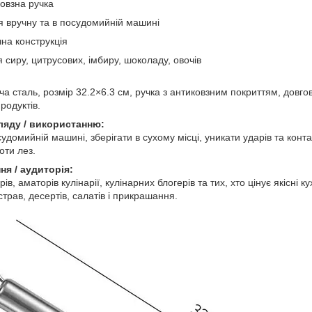
овзна ручка
я вручну та в посудомийній машині
чна конструкція
 сиру, цитрусових, імбиру, шоколаду, овочів
 сталь, розмір 32.2×6.3 см, ручка з антиковзним покриттям, довгові
родуктів.
ляду / використанню:
удомийній машині, зберігати в сухому місці, уникати ударів та кон
оти лез.
ня / аудиторія:
в, аматорів кулінарії, кулінарних блогерів та тих, хто цінує якісні к
трав, десертів, салатів і прикрашання.