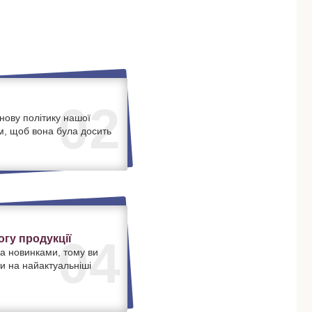
02
нову політику нашої
м, щоб вона була досить
.
гу продукції
04
а новинками, тому ви
и на найактуальніші