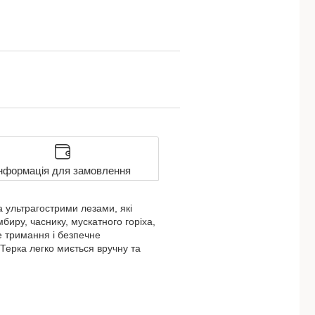
нформація для замовлення
а ультрагострими лезами, які
биру, часнику, мускатного горіха,
е тримання і безпечне
 Терка легко миється вручну та