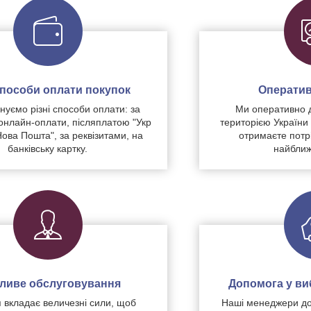
 способи оплати покупок
Оператив
уємо різні способи оплати: за
Ми оперативно 
нлайн-оплати, післяплатою "Укр
територією України
Нова Пошта", за реквізитами, на
отримаєте потр
банківську картку.
найближ
чливе обслуговування
Допомога у виб
 вкладає величезні сили, щоб
Наші менеджери до