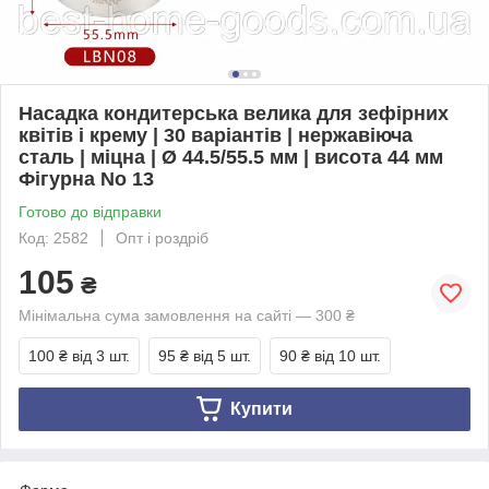
Насадка кондитерська велика для зефірних
квітів і крему | 30 варіантів | нержавіюча
сталь | міцна | Ø 44.5/55.5 мм | висота 44 мм
Фігурна No 13
Готово до відправки
Код: 2582
Опт і роздріб
105
₴
Мінімальна сума замовлення на сайті — 300 ₴
100 ₴
від 3 шт.
95 ₴
від 5 шт.
90 ₴
від 10 шт.
Купити