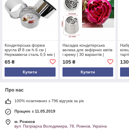
Кондитерська форма
Насадка кондитерська
Набі
кругла Ø 8 см h-6 см |
велика для зефірних квітів
кіле
Нержавіюча сталь 0,5 мм |
і крему | 30 варіантів |
тарті
Без дна | Для бісквітів,
нержавіюча сталь | міцна |
нерж
65
105
130
₴
₴
тортів, десертів
Ø 44.5/55.5 мм | висота 44
Ø 4–
мм
Купити
Купити
Про нас
100% позитивних з 796 відгуків за рік
Працює з 11.05.2019
м. Рожнов
вул. Патріарха Володимира, 78, Рожнов, Україна