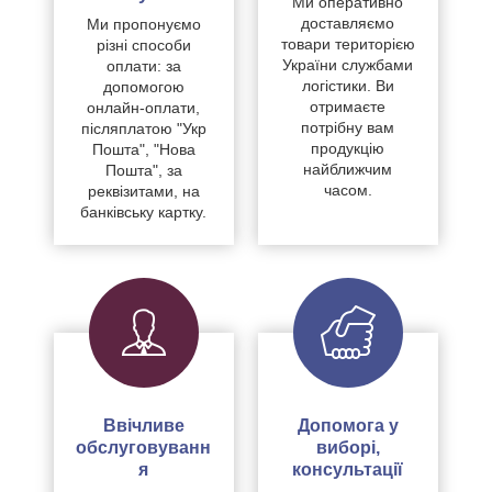
Ми оперативно
доставляємо
Ми пропонуємо
товари територією
різні способи
України службами
оплати: за
логістики. Ви
допомогою
отримаєте
онлайн-оплати,
потрібну вам
післяплатою "Укр
продукцію
Пошта", "Нова
найближчим
Пошта", за
часом.
реквізитами, на
банківську картку.
Ввічливе
Допомога у
обслуговуванн
виборі,
я
консультації