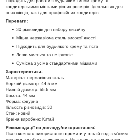
Підходять для роботи з будь-яким типом крему та
кондитерськими мішками різних розмірів. Ідеальні як для
початківців, так і для професійних кондитерів.
Переваги:
30 різновидів для вибору дизайну
Міцна нержавіюча сталь високої якості
Підходить для будь-якого крему та тіста
Легко миється та не іржавіє
Сумісна з усіма стандартними мішками
Характеристики:
Матеріал: нержавіюча сталь
Верхній діаметр: 44.5 мм
Нижній діаметр: 55.5 мм
Висота: 44 мм
Форма: фігурна
Кількість різновидів: 30
Стан: новий
Країна виробник: Китай
Рекомендації по догляду/використанню:
Після кожного використання промити у теплій воді з м’яким
миючим засобом та висушити. Не залишати у вологому