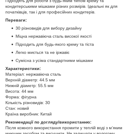
Підходять для роботи з будь-яким типом крему та
кондитерськими мішками різних розмірів. Ідеальні як для
початківців, так і для професійних кондитерів.
Переваги:
30 різновидів для вибору дизайну
Міцна нержавіюча сталь високої якості
Підходить для будь-якого крему та тіста
Легко миється та не іржавіє
Сумісна з усіма стандартними мішками
Характеристики:
Матеріал: нержавіюча сталь
Верхній діаметр: 44.5 мм
Нижній діаметр: 55.5 мм
Висота: 44 мм
Форма: фігурна
Кількість різновидів: 30
Стан: новий
Країна виробник: Китай
Рекомендації по догляду/використанню:
Після кожного використання промити у теплій воді з м’яким
миючим засобом та висушити. Не залишати у вологому