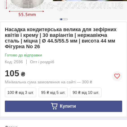
Насадка кондитерська велика для зефірних
квітів і крему | 30 варіантів | нержавіюча
сталь | міцна | Ø 44.5/55.5 мм | висота 44 мм
Фігурна No 26
Готово до відправки
Код: 2596
Опт і роздріб
105
₴
Мінімальна сума замовлення на сайті — 300 ₴
100 ₴
від 3 шт.
95 ₴
від 5 шт.
90 ₴
від 10 шт.
Купити