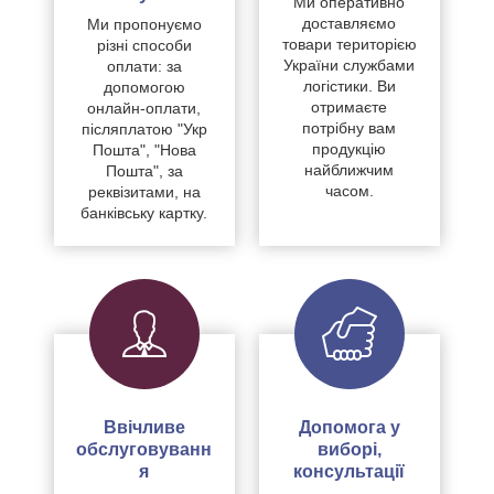
Ми оперативно
доставляємо
Ми пропонуємо
товари територією
різні способи
України службами
оплати: за
логістики. Ви
допомогою
отримаєте
онлайн-оплати,
потрібну вам
післяплатою "Укр
продукцію
Пошта", "Нова
найближчим
Пошта", за
часом.
реквізитами, на
банківську картку.
Ввічливе
Допомога у
обслуговуванн
виборі,
я
консультації