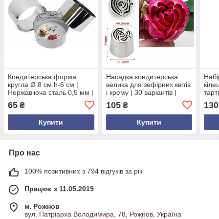
Кондитерська форма
Насадка кондитерська
Набі
кругла Ø 8 см h-6 см |
велика для зефірних квітів
кіле
Нержавіюча сталь 0,5 мм |
і крему | 30 варіантів |
тарті
Без дна | Для бісквітів,
нержавіюча сталь | міцна |
нерж
65
105
130
₴
₴
тортів, десертів
Ø 44.5/55.5 мм | висота 44
Ø 4–
мм
Купити
Купити
Про нас
100% позитивних з 794 відгуків за рік
Працює з 11.05.2019
м. Рожнов
вул. Патріарха Володимира, 78, Рожнов, Україна