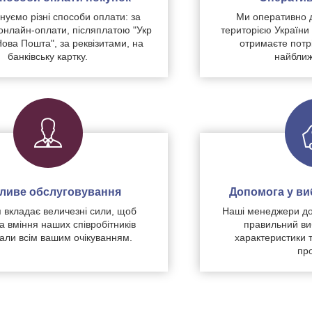
уємо різні способи оплати: за
Ми оперативно 
нлайн-оплати, післяплатою "Укр
територією України
Нова Пошта", за реквізитами, на
отримаєте потр
банківську картку.
найближ
чливе обслуговування
Допомога у виб
 вкладає величезні сили, щоб
Наші менеджери до
а вміння наших співробітників
правильний ви
дали всім вашим очікуванням.
характеристики 
про