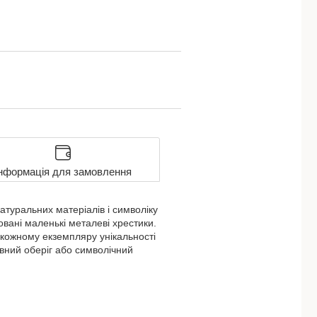
нформація для замовлення
атуральних матеріалів і символіку
овані маленькі металеві хрестики.
 кожному екземпляру унікальності
овний оберіг або символічний