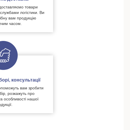
доставляємо товари
 службами логістики. Ви
ібну вам продукцію
чим часом.
орі, консультації
поможуть вам зробити
бір, розкажуть про
та особливості нашої
дукції.