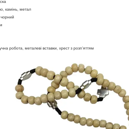
іска
о, камінь, метал
 чорний
м
чна робота, металеві вставки, хрест з розп’яттям