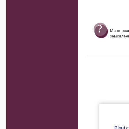
Ми персо
замовленн
Різні