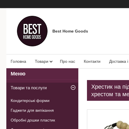
Best Home Goods
Головна
Товари
Про нас
Контакти
Доставка і
Хрестик на пі
Товари та послуги
хрестом та м
Кондитерські форми
Гаджети для випікання
Обробні дошки пластик