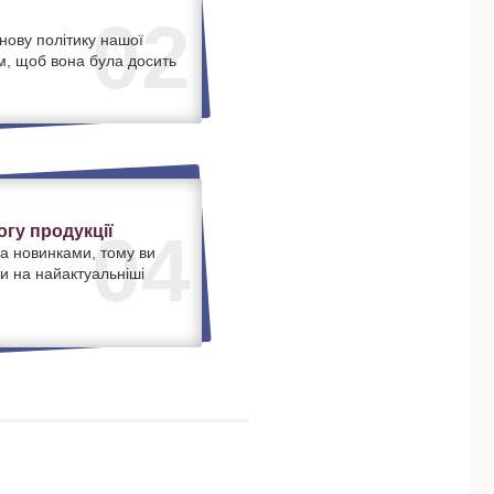
02
нову політику нашої
м, щоб вона була досить
.
гу продукції
04
а новинками, тому ви
и на найактуальніші