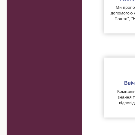
Ми пропон
допомогою о
Пошта", "
Вві
Компанія
знання т
відпові