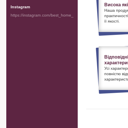
Висока як
Instagram
Наша продук
https://instagram.com/best_home_goods
практичності
її якості.
Відповідн
характери
Усі характер
повністю ві
характерист