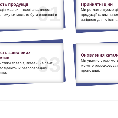
ість продукції
Прийнятні ціни
01
ція має виняткові властивості
Ми регламентуємо ці
, тому ви можете бути впевнені в
продукції таким чино
вигідною для клієнтів
ість заявлених
Оновлення катало
03
стик
Ми уважно стежимо з
истики товарів, вказані на сайті,
можете розраховуват
дповідають їх безпосереднім
пропозиції.
икам.