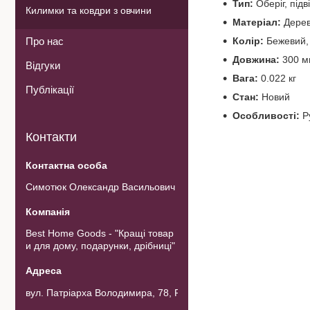
Тип:
Оберіг, підв
Килимки та ковдри з овчини
Матеріал:
Дерев
Про нас
Колір:
Бежевий,
Довжина:
300 м
Відгуки
Вага:
0.022 кг
Публікації
Стан:
Новий
Особливості:
Ру
Контакти
Симотюк Олександр Васильович
Best Home Goods - "Кращі товар
и для дому, подарунки, дрібниці"
вул. Патріарха Володимира, 78, Рожнов, Україна