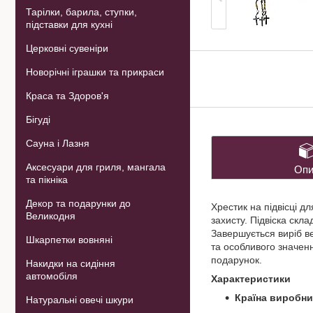
Тарілки, барила, ступки,
підставки для кухні
Церковні сувеніри
Новорічні іграшки та прикраси
Краса та Здоров'я
Бігуді
Сауна і Лазня
Аксесуари для гриля, мангала
Опи
та пікніка
Декор та подарунки до
Хрестик на підвісці д
Великодня
захисту. Підвіска скл
Завершується виріб в
Шкарпетки вовняні
та особливого значенн
подарунок.
Накидки на сидіння
автомобіля
Характеристики
Країна виробни
Натуральні овечі шкури