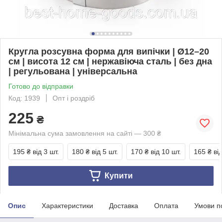
Кругла розсувна форма для випічки | Ø12–20
см | висота 12 см | нержавіюча сталь | без дна
| регульована | універсальна
Готово до відправки
Код: 1939
Опт і роздріб
225
₴
Мінімальна сума замовлення на сайті — 300 ₴
195 ₴
від 3 шт.
180 ₴
від 5 шт.
170 ₴
від 10 шт.
165 ₴
ві
Купити
Опис
Характеристики
Доставка
Оплата
Умови п