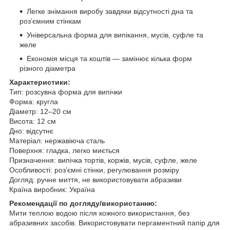
Легке знімання виробу завдяки відсутності дна та
роз’ємним стінкам
Універсальна форма для випікання, мусів, суфле та
желе
Економія місця та коштів — замінює кілька форм
різного діаметра
Характеристики:
Тип: розсувна форма для випічки
Форма: кругла
Діаметр: 12–20 см
Висота: 12 см
Дно: відсутнє
Матеріал: нержавіюча сталь
Поверхня: гладка, легко миється
Призначення: випічка тортів, коржів, мусів, суфле, желе
Особливості: роз’ємні стінки, регулювання розміру
Догляд: ручне миття, не використовувати абразиви
Країна виробник: Україна
Рекомендації по догляду/використанню:
Мити теплою водою після кожного використання, без
абразивних засобів. Використовувати пергаментний папір для