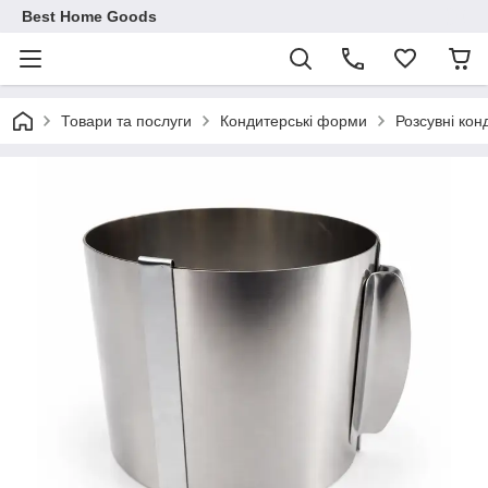
Best Home Goods
Товари та послуги
Кондитерські форми
Розсувні кон