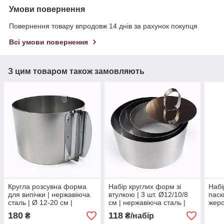
Умови повернення
Повернення товару впродовж 14 днів за рахунок покупця
Всі умови повернення
З цим товаром також замовляють
Кругла розсувна форма
Набір круглих форм зі
Набі
для випічки | нержавіюча
втулкою | 3 шт. Ø12/10/8
паск
сталь | Ø 12-20 см |
см | нержавіюча сталь |
жерс
висота 8 см | без дна |
висота 4.9 см | для тортів,
180
118
₴
₴/набір
розсувна | міцна і
салатів, десертів