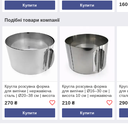
універсальна
160
Купити
Купити
Подібні товари компанії
Кругла розсувна форма
Кругла розсувна форма
Круг
для випічки | нержавіюча
для випічки | Ø16–30 см |
для 
сталь | Ø20–38 см | висота
висота 10 см | нержавіюча
стал
10 см | без дна | з
сталь | без дна |
см |
270
210
290
₴
₴
роз’ємними замками | для
регульована |
форм
тортів
універсальна
Купити
Купити