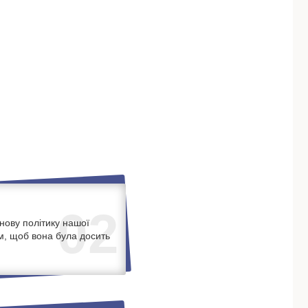
02
нову політику нашої
м, щоб вона була досить
.