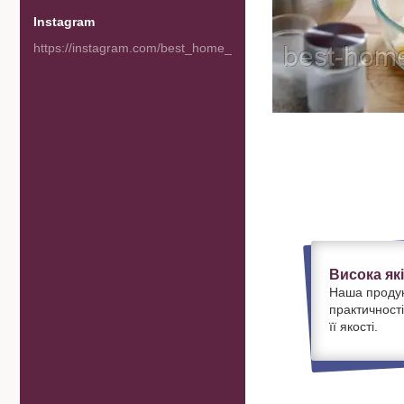
Instagram
https://instagram.com/best_home_goods
Висока як
Наша продук
практичності
її якості.