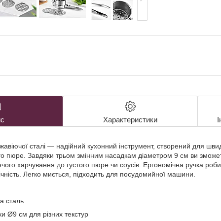
с
Характеристики
І
жавіючої сталі — надійний кухонний інструмент, створений для шви
го пюре. Завдяки трьом змінним насадкам діаметром 9 см ви зможе
тячого харчування до густого пюре чи соусів. Ергономічна ручка роб
ічність. Легко миється, підходить для посудомийної машини.
а сталь
ки Ø9 см для різних текстур