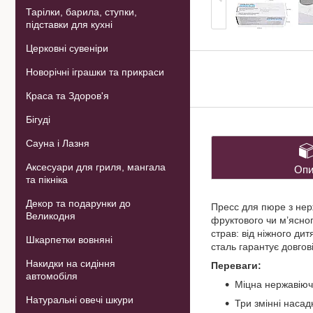
Тарілки, барила, ступки,
підставки для кухні
Церковні сувеніри
Новорічні іграшки та прикраси
Краса та Здоров'я
Бігуді
Сауна і Лазня
Аксесуари для гриля, мангала
Опи
та пікніка
Декор та подарунки до
Пресс для пюре з нер
Великодня
фруктового чи м’ясно
страв: від ніжного ди
Шкарпетки вовняні
сталь гарантує довгов
Накидки на сидіння
Переваги:
автомобіля
Міцна нержавіюч
Натуральні овечі шкури
Три змінні насад