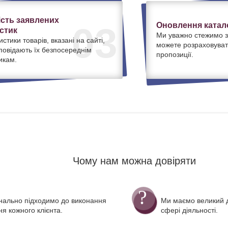
ість заявлених
Оновлення катало
03
стик
Ми уважно стежимо з
истики товарів, вказані на сайті,
можете розраховуват
дповідають їх безпосереднім
пропозиції.
икам.
Чому нам можна довіряти
нально підходимо до виконання
Ми маємо великий д
я кожного клієнта.
сфері діяльності.