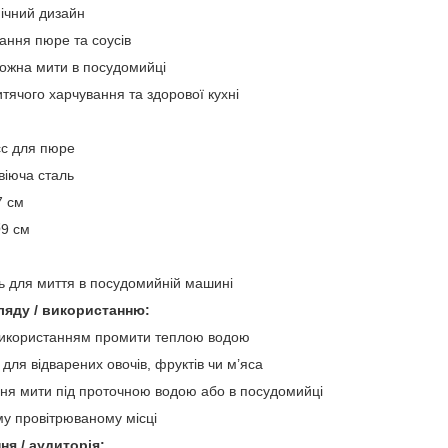
ічний дизайн
ання пюре та соусів
можна мити в посудомийці
тячого харчування та здорової кухні
сс для пюре
віюча сталь
7 см
Ø9 см
й
ть для миття в посудомийній машині
ляду / використанню:
икористанням промити теплою водою
для відварених овочів, фруктів чи м’яса
ння мити під проточною водою або в посудомийці
му провітрюваному місці
ня / аудиторія: