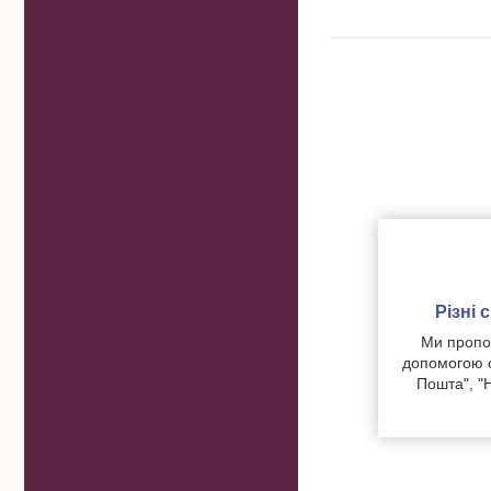
Різні
Ми пропон
допомогою о
Пошта", "