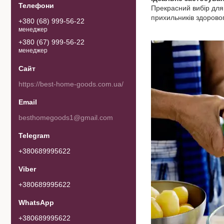
Прекрасний вибір для 
прихильників здорово
+380 (68) 999-56-22
менеджер
+380 (67) 999-56-22
менеджер
https://best-home-goods.com.ua/
besthomegoods1@gmail.com
+380689995622
+380689995622
+380689995622