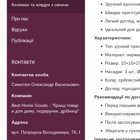
Зручний ергоном
Килимки та ковдри з овчини
Швидке приготув
Про нас
Легкий догляд, 
Відгуки
Ідеальний для ди
Характеристики:
Публікації
Тип: ручний пре
Матеріал: нержа
Контакти
Розмір: 10×10×2
Насадки: 3 шт., 
Колір: сріблясти
Симотюк Олександр Васильович
Догляд: підходи
Рекомендації по дог
Best Home Goods - "Кращі товар
Перед першим в
и для дому, подарунки, дрібниці"
Використовувати 
Після застосува
Зберігати у сухо
вул. Патріарха Володимира, 78, Рожнов, Україна
Ідеальне застосуван