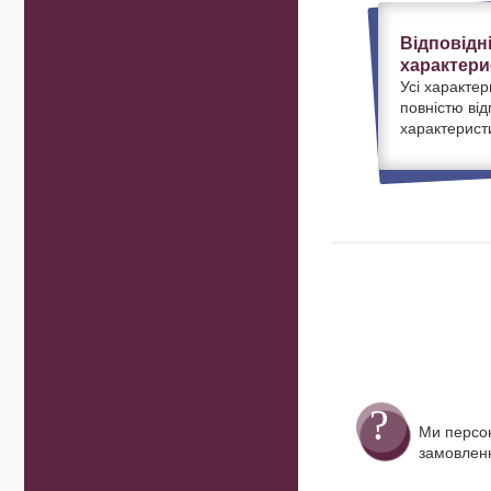
Відповідн
характери
Усі характер
повністю ві
характерист
Ми персо
замовленн