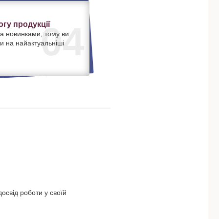
гу продукції
04
а новинками, тому ви
и на найактуальніші
освід роботи у своїй