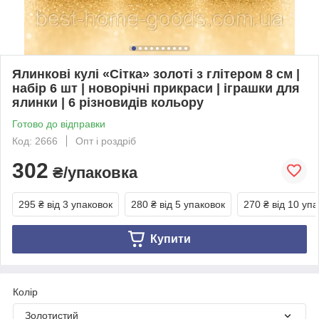
Ялинкові кулі «Сітка» золоті з глітером 8 см |
набір 6 шт | новорічні прикраси | іграшки для
ялинки | 6 різновидів кольору
Готово до відправки
Код: 2666
Опт і роздріб
302
₴/упаковка
295 ₴
від 3 упаковок
280 ₴
від 5 упаковок
270 ₴
від 10 уп
Купити
Колір
Золотистий