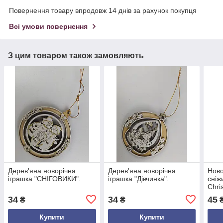
Повернення товару впродовж 14 днів за рахунок покупця
Всі умови повернення
З цим товаром також замовляють
Дерев'яна новорічна
Дерев'яна новорічна
Ново
іграшка "СНІГОВИКИ".
іграшка "Дівчинка".
сніж
Chri
ялин
34
34
45
₴
₴
₴
діам
гліт
Купити
Купити