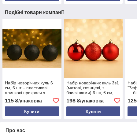
Подібні товари компанії
Набір новорічних куль 6
Набір новорічних куль 3в1
Набі
см, 6 шт – пластикові
(матові, глянцеві, з
“Зеф
ялинкові прикраси з
блискітками) 6 шт, 6 см,
— бі
блиском, 18 кольорів
пластик, 11 кольорів —
крап
115
198
125
₴/упаковка
₴/упаковка
святкова прикраса для
ново
ялинки
Купити
Купити
Про нас