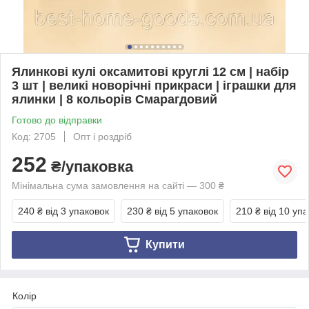
Ялинкові кулі оксамитові круглі 12 см | набір
3 шт | великі новорічні прикраси | іграшки для
ялинки | 8 кольорів Смарагдовий
Готово до відправки
Код: 2705
Опт і роздріб
252
₴/упаковка
Мінімальна сума замовлення на сайті — 300 ₴
240 ₴
від 3 упаковок
230 ₴
від 5 упаковок
210 ₴
від 10 уп
Купити
Колір