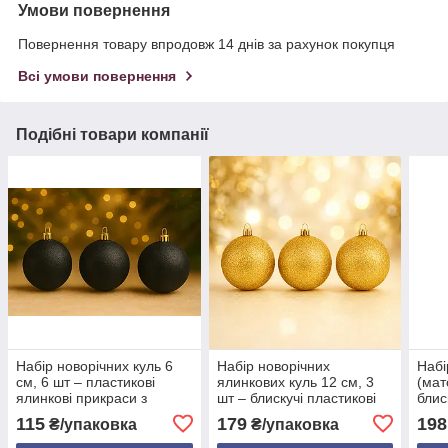
Умови повернення
Повернення товару впродовж 14 днів за рахунок покупця
Всі умови повернення
Подібні товари компанії
Набір новорічних куль 6
Набір новорічних
Набі
см, 6 шт – пластикові
ялинкових куль 12 см, 3
(мат
ялинкові прикраси з
шт – блискучі пластикові
блис
блиском, 18 кольорів
кулі, 18 кольорів
плас
115
179
198
₴/упаковка
₴/упаковка
свят
ялин