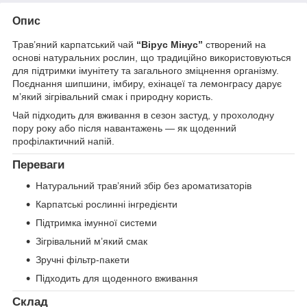
Опис
Трав’яний карпатський чай
“Вірус Мінус”
створений на
основі натуральних рослин, що традиційно використовуються
для підтримки імунітету та загального зміцнення організму.
Поєднання шипшини, імбиру, ехінацеї та лемонграсу дарує
м’який зігрівальний смак і природну користь.
Чай підходить для вживання в сезон застуд, у прохолодну
пору року або після навантажень — як щоденний
профілактичний напій.
Переваги
Натуральний трав’яний збір без ароматизаторів
Карпатські рослинні інгредієнти
Підтримка імунної системи
Зігрівальний м’який смак
Зручні фільтр-пакети
Підходить для щоденного вживання
Склад