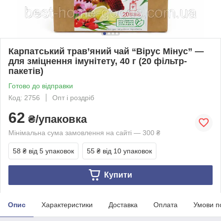
Карпатський трав’яний чай “Вірус Мінус” —
для зміцнення імунітету, 40 г (20 фільтр-
пакетів)
Готово до відправки
Код: 2756
Опт і роздріб
62
₴/упаковка
Мінімальна сума замовлення на сайті — 300 ₴
58 ₴
від 5 упаковок
55 ₴
від 10 упаковок
Купити
Опис
Характеристики
Доставка
Оплата
Умови п