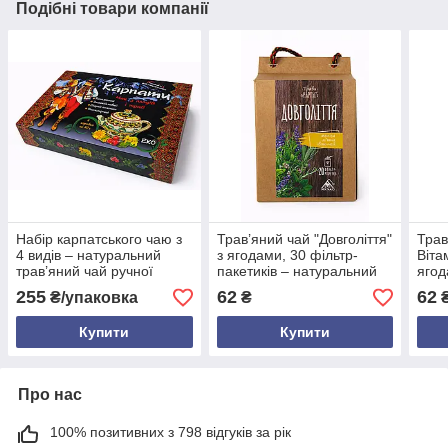
Подібні товари компанії
Набір карпатського чаю з
Трав’яний чай "Довголіття"
Трав
4 видів – натуральний
з ягодами, 30 фільтр-
Віта
трав’яний чай ручної
пакетиків – натуральний
ягод
зборки “Карпати”, 4×40 г у
карпатський чай для
паке
255
62
62
₴/упаковка
₴
подарунковій коробці
зміцнення імунітету
імун
Купити
Купити
Про нас
100% позитивних з 798 відгуків за рік