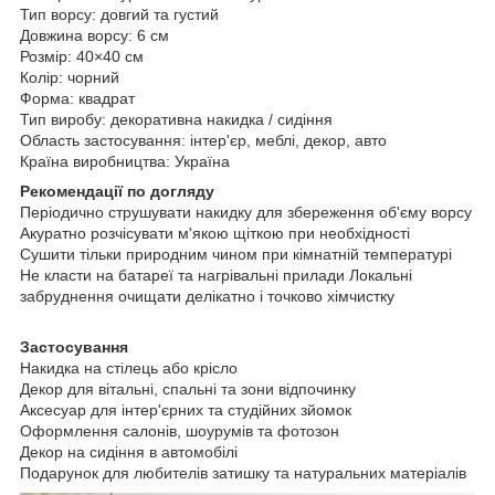
Тип ворсу: довгий та густий
Довжина ворсу: 6 см
Розмір: 40×40 см
Колір: чорний
Форма: квадрат
Тип виробу: декоративна накидка / сидіння
Область застосування: інтер'єр, меблі, декор, авто
Країна виробництва: Україна
Рекомендації по догляду
Періодично струшувати накидку для збереження об'єму ворсу
Акуратно розчісувати м'якою щіткою при необхідності
Сушити тільки природним чином при кімнатній температурі
Не класти на батареї та нагрівальні прилади Локальні
забруднення очищати делікатно і точково хімчистку
Застосування
Накидка на стілець або крісло
Декор для вітальні, спальні та зони відпочинку
Аксесуар для інтер'єрних та студійних зйомок
Оформлення салонів, шоурумів та фотозон
Декор на сидіння в автомобілі
Подарунок для любителів затишку та натуральних матеріалів