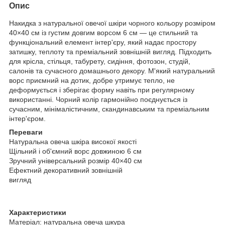
Опис
Накидка з натуральної овечої шкіри чорного кольору розміром
40×40 см із густим довгим ворсом 6 см — це стильний та
функціональний елемент інтер'єру, який надає простору
затишку, теплоту та преміальний зовнішній вигляд. Підходить
для крісла, стільця, табурету, сидіння, фотозон, студій,
салонів та сучасного домашнього декору. М'який натуральний
ворс приємний на дотик, добре утримує тепло, не
деформується і зберігає форму навіть при регулярному
використанні. Чорний колір гармонійно поєднується із
сучасним, мінімалістичним, скандинавським та преміальним
інтер'єром.
Переваги
Натуральна овеча шкіра високої якості
Щільний і об'ємний ворс довжиною 6 см
Зручний універсальний розмір 40×40 см
Ефектний декоративний зовнішній
вигляд
Характеристики
Матеріал: натуральна овеча шкура