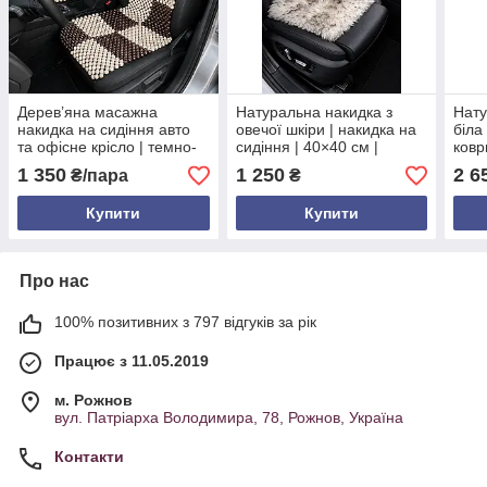
Дерев’яна масажна
Натуральна накидка з
Нату
накидка на сидіння авто
овечої шкіри | накидка на
біла
та офісне крісло | темно-
сидіння | 40×40 см |
ковр
коричневі та білі квадрати
натуральна шкіра |
100×
1 350
1 250
2 6
₴/пара
₴
| 130×48/37 см
коричневі підкрашені
кінчики
Купити
Купити
Про нас
100% позитивних з 797 відгуків за рік
Працює з 11.05.2019
м. Рожнов
вул. Патріарха Володимира, 78, Рожнов, Україна
Контакти