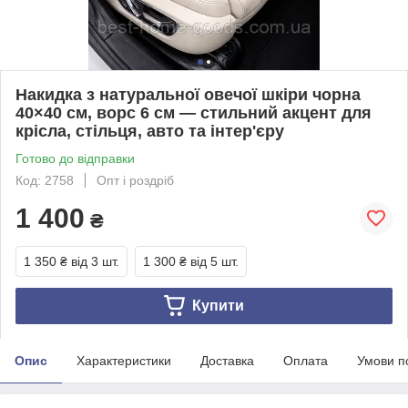
Накидка з натуральної овечої шкіри чорна
40×40 см, ворс 6 см — стильний акцент для
крісла, стільця, авто та інтер'єру
Готово до відправки
Код: 2758
Опт і роздріб
1 400
₴
1 350 ₴
від 3 шт.
1 300 ₴
від 5 шт.
Купити
Опис
Характеристики
Доставка
Оплата
Умови п