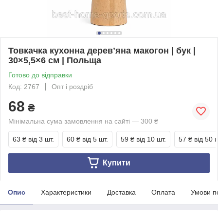
Товкачка кухонна деревʼяна макогон | бук |
30×5,5×6 см | Польща
Готово до відправки
Код: 2767
Опт і роздріб
68
₴
Мінімальна сума замовлення на сайті — 300 ₴
63 ₴
від 3 шт.
60 ₴
від 5 шт.
59 ₴
від 10 шт.
57 ₴
від 50 ш
Купити
Опис
Характеристики
Доставка
Оплата
Умови п