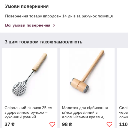
Умови повернення
Повернення товару впродовж 14 днів за рахунок покупця
Всі умови повернення
З цим товаром також замовляють
Спіральний віночок 25 см
Молоток для відбивання
Силі
з дерев’яною ручкою –
м'яса дерев'яний з
черв
кухонний ручний
алюмінієвими краями,
ложк
інструмент для збивання
30,5 см — міцний
анти
37
98
110
₴
₴
яєць, тіста та соусів
кухонний інструмент із