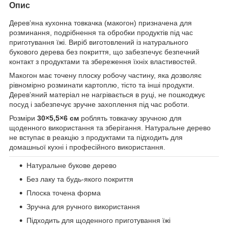
Опис
Деревʼяна кухонна товкачка (макогон) призначена для
розминання, подрібнення та обробки продуктів під час
приготування їжі. Виріб виготовлений із натурального
букового дерева без покриття, що забезпечує безпечний
контакт з продуктами та збереження їхніх властивостей.
Макогон має точену плоску робочу частину, яка дозволяє
рівномірно розминати картоплю, тісто та інші продукти.
Деревʼяний матеріал не нагрівається в руці, не пошкоджує
посуд і забезпечує зручне захоплення під час роботи.
Розміри
30×5,5×6 см
роблять товкачку зручною для
щоденного використання та зберігання. Натуральне дерево
не вступає в реакцію з продуктами та підходить для
домашньої кухні і професійного використання.
Натуральне букове дерево
Без лаку та будь-якого покриття
Плоска точена форма
Зручна для ручного використання
Підходить для щоденного приготування їжі