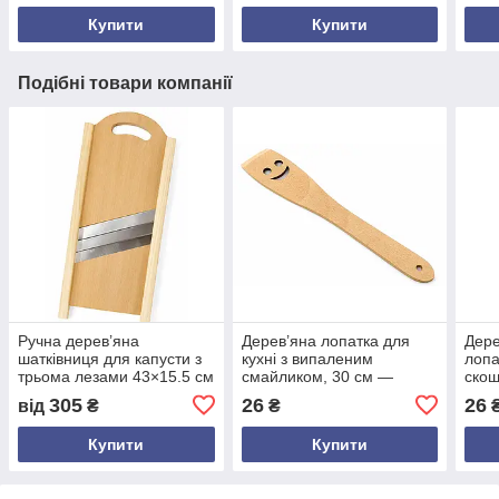
буку
Купити
Купити
Подібні товари компанії
Ручна дерев’яна
Дерев’яна лопатка для
Дере
шатківниця для капусти з
кухні з випаленим
лопа
трьома лезами 43×15.5 см
смайликом, 30 см —
скош
– кухонна овочерізка з
натуральний кухонний
смаж
305
26
26
від
₴
₴
бука
аксесуар з буку
анти
Купити
Купити