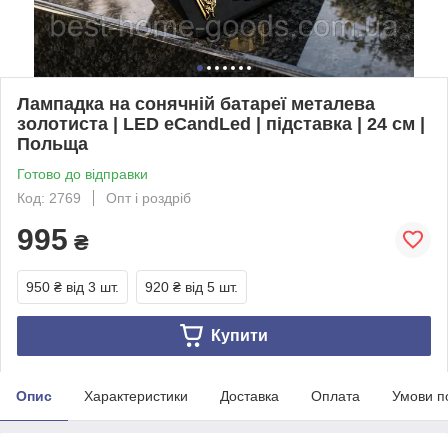
Лампадка на сонячній батареї металева
золотиста | LED eCandLed | підставка | 24 см |
Польща
Готово до відправки
Код: 2769
Опт і роздріб
995
₴
950 ₴
від 3 шт.
920 ₴
від 5 шт.
Купити
Опис
Характеристики
Доставка
Оплата
Умови п