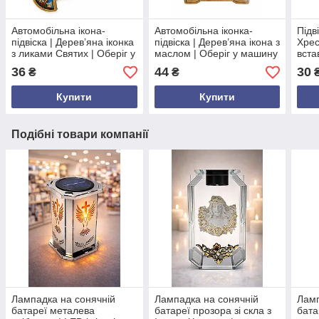
Автомобільна ікона-
Автомобільна іконка-
Підв
підвіска | Дерев’яна іконка
підвіска | Дерев’яна ікона з
Хрес
з ликами Святих | Оберіг у
маслом | Оберіг у машину
вста
машину
обер
36
44
30
₴
₴
Купити
Купити
Подібні товари компанії
Лампадка на сонячній
Лампадка на сонячній
Ламп
батареї металева
батареї прозора зі скла з
бата