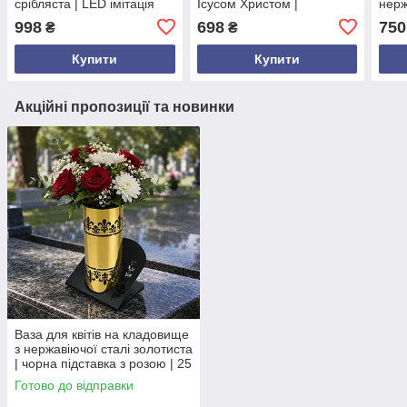
срібляста | LED імітація
Ісусом Христом |
нерж
полумʼя | висота 22 см |
нержавіюча сталь
сріб
998
698
750
₴
₴
Польща
срібляста | LED 19 см |
см |
Польща
Купити
Купити
Акційні пропозиції та новинки
Ваза для квітів на кладовище
з нержавіючої сталі золотиста
| чорна підставка з розою | 25
см Опис товару
Готово до відправки