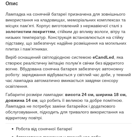
Опис
Лампадка на сонячній батареї призначена для зовнішнього
використання на кладовищах, меморіальних комплексах та
місцях памʼяті. Корпус виготовлений з нержавіючої сталі з
золотистим покриттям
, стійким до впливу вологи, вітру та
низьких температур. Конструкція встановлюється на стійку
підставку, що забезпечує надійне розміщення на могильних
плитах і памʼятниках.
Виріб оснащений світлодіодною системою
eCandLed
, яка
створює реалістичну імітацію полумʼя свічки без відкритого
вогню. Вбудована сонячна батарея забезпечує автономну
роботу: заряджання відбувається у світлий час доби, у темний
час лампадка автоматично вмикається завдяки сенсору
освітлення.
Габаритні розміри лампадки:
висота 24 см, ширина 18 см,
довжина 14 см
, що робить її великою та добре помітною.
Лампадка не потребує заміни батарейок і додаткового
обслуговування, підходить для тривалого використання на
відкритому повітрі.
Робота від сонячної батареї
Автоматичне вмикання у темний час доби