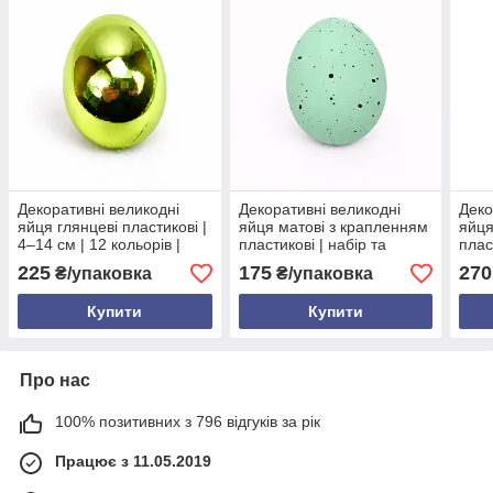
Декоративні великодні
Декоративні великодні
Деко
яйця глянцеві пластикові |
яйця матові з крапленням
яйця
4–14 см | 12 кольорів |
пластикові | набір та
плас
набори та поштучно
поштучно | 4–20 см | різні
см |
225
175
270
₴/упаковка
₴/упаковка
кольори
Купити
Купити
Про нас
100% позитивних з 796 відгуків за рік
Працює з 11.05.2019