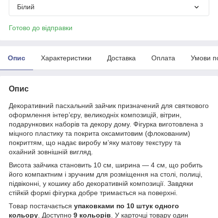
Білий
Готово до відправки
Опис
Характеристики
Доставка
Оплата
Умови п
Опис
Декоративний пасхальний зайчик призначений для святкового
оформлення інтер’єру, великодніх композицій, вітрин,
подарункових наборів та декору дому. Фігурка виготовлена з
міцного пластику та покрита оксамитовим (флокованим)
покриттям, що надає виробу м’яку матову текстуру та
охайний зовнішній вигляд.
Висота зайчика становить 10 см, ширина — 4 см, що робить
його компактним і зручним для розміщення на столі, полиці,
підвіконні, у кошику або декоративній композиції. Завдяки
стійкій формі фігурка добре тримається на поверхні.
Товар постачається
упаковками по 10 штук одного
кольору
. Доступно
9 кольорів
. У карточці товару один