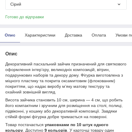
Сірий
Готово до відправки
Опис
Характеристики
Доставка
Оплата
Умови п
Опис
Декоративний пасхальний зайчик призначений для святкового
оформлення інтер’єру, великодніх композицій, вітрин,
подарункових наборів та декору дому. Фігурка виготовлена з
міцного пластику та покрита оксамитовим (флокованим)
покриттям, що надає виробу м’яку матову текстуру та
охайний зовнішній вигляд.
Висота зайчика становить 10 см, ширина — 4 см, що робить
його компактним і зручним для розміщення на столі, полиці,
підвіконні, у кошику або декоративній композиції. Завдяки
стійкій формі фігурка добре тримається на поверхні.
Товар постачається
упаковками по 10 штук одного
кольору
. Доступно
9 кольорів
. У карточці товару один