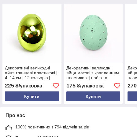
Декоративні великодні
Декоративні великодні
Деко
яйця глянцеві пластикові |
яйця матові з крапленням
яйця
4–14 см | 12 кольорів |
пластикові | набір та
плас
набори та поштучно
поштучно | 4–20 см | різні
см |
225
175
270
₴/упаковка
₴/упаковка
кольори
Купити
Купити
Про нас
100% позитивних з 794 відгуків за рік