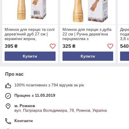
Млинок для перцю та солі
Млинок для перцю з дуба
Дере
дерев’яний дуб 27 см |
22 см | Ручна дерев’яна
пода
керамічні жорна,
перцемолка з
3,8 
регулювання помелу |
керамічними жорнами
нату
395
325
540
₴
₴
ручна перцемолка
Купити
Купити
Про нас
100% позитивних з 794 відгуків за рік
Працює з 11.05.2019
м. Рожнов
вул. Патріарха Володимира, 78, Рожнов, Україна
Контакти