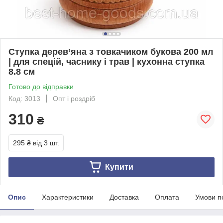
Ступка дерев’яна з товкачиком букова 200 мл
| для спецій, часнику і трав | кухонна ступка
8.8 см
Готово до відправки
Код: 3013
Опт і роздріб
310
₴
295 ₴
від 3 шт.
Купити
Опис
Характеристики
Доставка
Оплата
Умови п