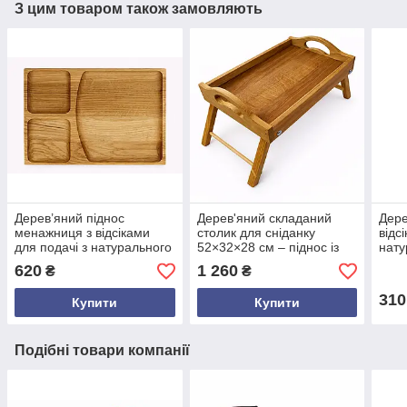
З цим товаром також замовляють
Дерев’яний піднос
Дерев'яний складаний
Дере
менажниця з відсіками
столик для сніданку
відс
для подачі з натурального
52×32×28 см – піднос із
нату
дуба 40×30×2.5 см —
натурального дуба з
екол
620
1 260
₴
₴
стильний сервірувальний
ніжками та ручками
пода
піднос ручної роботи
310
Купити
Купити
Подібні товари компанії