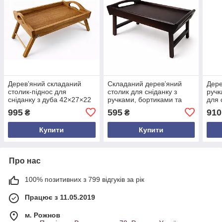
Дерев’яний складаний
Складаний дерев’яний
Дере
столик-піднос для
столик для сніданку з
ручк
сніданку з дуба 42×27×22
ручками, бортиками та
для 
см — практичний столик з
стільницею з фанери,
стил
995
595
910
₴
₴
ручками та бортиками, еко
43×27.5×20.5 см, колір
ручн
стиль
венге
Купити
Купити
Про нас
100% позитивних з 799 відгуків за рік
Працює з 11.05.2019
м. Рожнов