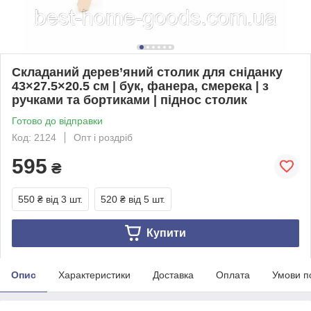
Складаний дерев’яний столик для сніданку
43×27.5×20.5 см | бук, фанера, смерека | з
ручками та бортиками | піднос столик
Готово до відправки
Код: 2124
Опт і роздріб
595
₴
550 ₴
від 3 шт.
520 ₴
від 5 шт.
Купити
Опис
Характеристики
Доставка
Оплата
Умови п