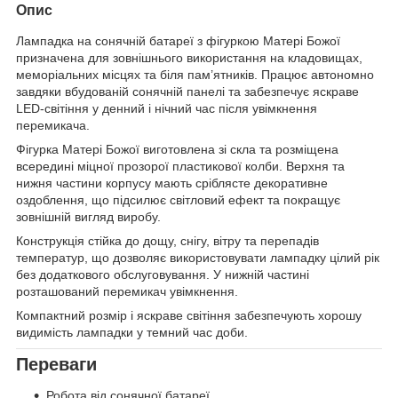
Опис
Лампадка на сонячній батареї з фігуркою Матері Божої
призначена для зовнішнього використання на кладовищах,
меморіальних місцях та біля пам’ятників. Працює автономно
завдяки вбудованій сонячній панелі та забезпечує яскраве
LED-світіння у денний і нічний час після увімкнення
перемикача.
Фігурка Матері Божої виготовлена зі скла та розміщена
всередині міцної прозорої пластикової колби. Верхня та
нижня частини корпусу мають сріблясте декоративне
оздоблення, що підсилює світловий ефект та покращує
зовнішній вигляд виробу.
Конструкція стійка до дощу, снігу, вітру та перепадів
температур, що дозволяє використовувати лампадку цілий рік
без додаткового обслуговування. У нижній частині
розташований перемикач увімкнення.
Компактний розмір і яскраве світіння забезпечують хорошу
видимість лампадки у темний час доби.
Переваги
Робота від сонячної батареї