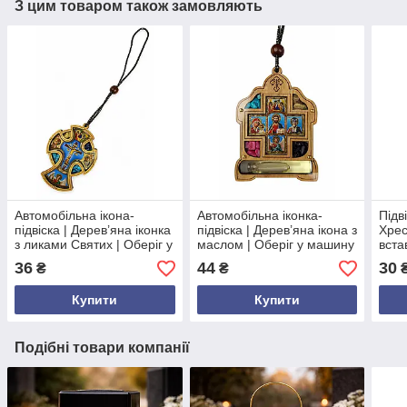
З цим товаром також замовляють
Автомобільна ікона-
Автомобільна іконка-
Підв
підвіска | Дерев’яна іконка
підвіска | Дерев’яна ікона з
Хрес
з ликами Святих | Оберіг у
маслом | Оберіг у машину
вста
машину
обер
36
44
30
₴
₴
Купити
Купити
Подібні товари компанії