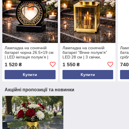
Лампадка на сонячній
Лампадка на сонячній
Ламп
батареї чорна 26.5×19 см
батареї “Вічне полум'я”
бата
| LED імітація полум’я |
LED 28 см | 3 свічки,
сріб
пластик і скло | для
золота квадратна, для
іміт
1 520
1 550
740
₴
₴
кладовища
кладовища
мем
Купити
Купити
Акційні пропозиції та новинки