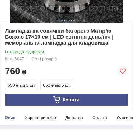
Лампадка на сонячній батареї з Матір’ю
Божою 17×10 см | LED світіння день/ніч |
меморіальна лампадка для кладовища
Готово до відправки
Код: 3047
Опт і роздріб
760
₴
690 ₴
від 3 шт.
650 ₴
від 5 шт.
Купити
Опис
Характеристики
Доставка
Оплата
Умови п