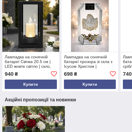
Лампадка на сонячній
Лампадка на сонячній
Ламп
батареї Свічка 20.5 см |
батареї прозора зі скла з
бата
LED жовте світло | скло,
Ісусом Христом |
сріб
чорний АБС| Польща
нержавіюча сталь
іміт
940
698
740
₴
₴
срібляста | LED 19 см |
мем
Польща
Купити
Купити
Акційні пропозиції та новинки