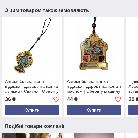
З цим товаром також замовляють
Автомобільна ікона-
Автомобільна іконка-
Підв
підвіска | Дерев’яна іконка
підвіска | Дерев’яна ікона з
Хрес
з ликами Святих | Оберіг у
маслом | Оберіг у машину
вста
машину
обер
36
44
30
₴
₴
Купити
Купити
Подібні товари компанії