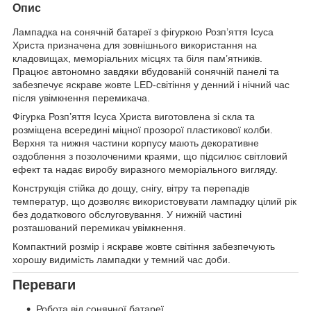
Опис
Лампадка на сонячній батареї з фігуркою Розп’яття Ісуса
Христа призначена для зовнішнього використання на
кладовищах, меморіальних місцях та біля пам’ятників.
Працює автономно завдяки вбудованій сонячній панелі та
забезпечує яскраве жовте LED-світіння у денний і нічний час
після увімкнення перемикача.
Фігурка Розп’яття Ісуса Христа виготовлена зі скла та
розміщена всередині міцної прозорої пластикової колби.
Верхня та нижня частини корпусу мають декоративне
оздоблення з позолоченими краями, що підсилює світловий
ефект та надає виробу виразного меморіального вигляду.
Конструкція стійка до дощу, снігу, вітру та перепадів
температур, що дозволяє використовувати лампадку цілий рік
без додаткового обслуговування. У нижній частині
розташований перемикач увімкнення.
Компактний розмір і яскраве жовте світіння забезпечують
хорошу видимість лампадки у темний час доби.
Переваги
Робота від сонячної батареї