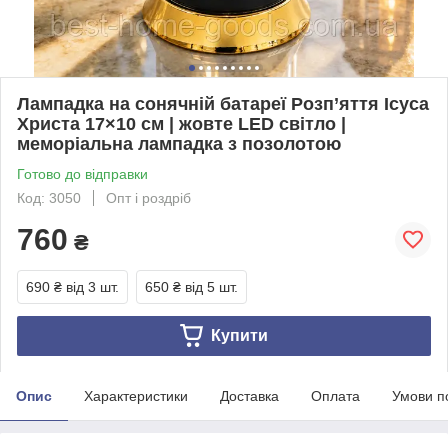
Лампадка на сонячній батареї Розп’яття Ісуса
Христа 17×10 см | жовте LED світло |
меморіальна лампадка з позолотою
Готово до відправки
Код: 3050
Опт і роздріб
760
₴
690 ₴
від 3 шт.
650 ₴
від 5 шт.
Купити
Опис
Характеристики
Доставка
Оплата
Умови п