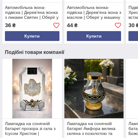
Автомобільна ікона-
Автомобільна іконка-
Підв
підвіска | Дерев’яна іконка
підвіска | Дерев’яна ікона з
Хрес
з ликами Святих | Оберіг у
маслом | Оберіг у машину
вста
машину
обер
36
44
30
₴
₴
Купити
Купити
Подібні товари компанії
Лампадка на сонячній
Лампадка на сонячній
Ламп
батареї прозора зі скла з
батареї Амфора велика
бата
Ісусом Христом |
скляна з позолотою та
Божо