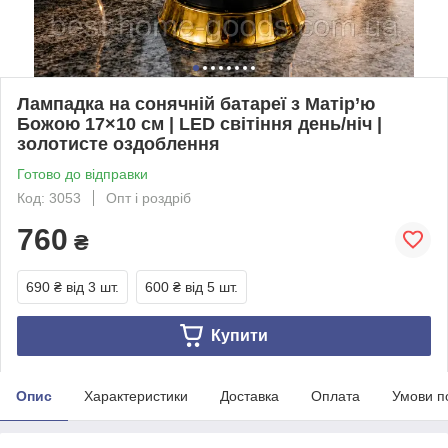
Лампадка на сонячній батареї з Матір’ю
Божою 17×10 см | LED світіння день/ніч |
золотисте оздоблення
Готово до відправки
Код: 3053
Опт і роздріб
760
₴
690 ₴
від 3 шт.
600 ₴
від 5 шт.
Купити
Опис
Характеристики
Доставка
Оплата
Умови п