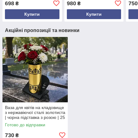
нержавіюча сталь
чорним оздобленням |
нерж
698
980
750
₴
₴
срібляста | LED 19 см |
LED 28,5 см
сріб
Польща
Купити
Купити
Акційні пропозиції та новинки
Ваза для квітів на кладовище
з нержавіючої сталі золотиста
| чорна підставка з розою | 25
см Опис товару
Готово до відправки
730
₴