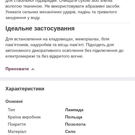
для стабільної підзарядки. Очищати сухою або злегка
вологою тканиною. Не використовувати абразивні засоби.
Уникати сильних механічних ударів, падінь та тривалого
занурення у воду.
Ідеальне застосування
Для встановлення на кладовищах, меморіалах, біля
пам’ятників, надгробків та місць пам’яті. Підходить для
автономного декоративного освітлення без підключення до
електромережі та без відкритого вогню.
Приховати
Характеристики
Основні
Тип
Лампада
Країна виробник
Польща
Покриття
Позолота
Матеріал
Скло