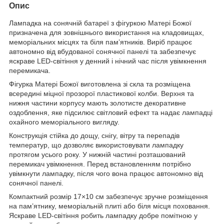
Опис
Лампадка на сонячній батареї з фігуркою Матері Божої
призначена для зовнішнього використання на кладовищах,
меморіальних місцях та біля пам’ятників. Виріб працює
автономно від вбудованої сонячної панелі та забезпечує
яскраве LED-світіння у денний і нічний час після увімкнення
перемикача.
Фігурка Матері Божої виготовлена зі скла та розміщена
всередині міцної прозорої пластикової колби. Верхня та
нижня частини корпусу мають золотисте декоративне
оздоблення, яке підсилює світловий ефект та надає лампадці
охайного меморіального вигляду.
Конструкція стійка до дощу, снігу, вітру та перепадів
температур, що дозволяє використовувати лампадку
протягом усього року. У нижній частині розташований
перемикач увімкнення. Перед встановленням потрібно
увімкнути лампадку, після чого вона працює автономно від
сонячної панелі.
Компактний розмір 17×10 см забезпечує зручне розміщення
на пам’ятнику, меморіальній плиті або біля місця поховання.
Яскраве LED-світіння робить лампадку добре помітною у