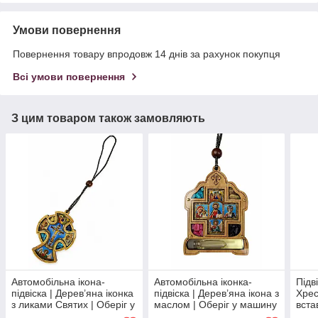
Умови повернення
Повернення товару впродовж 14 днів за рахунок покупця
Всі умови повернення
З цим товаром також замовляють
Автомобільна ікона-
Автомобільна іконка-
Підв
підвіска | Дерев’яна іконка
підвіска | Дерев’яна ікона з
Хрес
з ликами Святих | Оберіг у
маслом | Оберіг у машину
вста
машину
обер