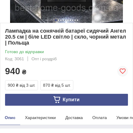
Лампадка на сонячній батареї сидячий Ангел
20.5 см | біле LED світло | скло, чорний метал
| Польща
Готово до відправки
Код: 3061
Опт і роздріб
940
₴
900 ₴
від 3 шт.
870 ₴
від 5 шт.
Купити
Опис
Характеристики
Доставка
Оплата
Умови п