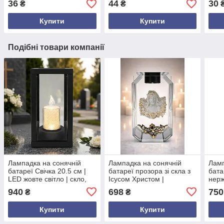
36
44
30
₴
₴
Купити
Купити
Подібні товари компанії
Лампадка на сонячній
Лампадка на сонячній
Ламп
батареї Свічка 20.5 см |
батареї прозора зі скла з
бата
LED жовте світло | скло,
Ісусом Христом |
нерж
чорний АБС| Польща
нержавіюча сталь
сріб
940
698
750
₴
₴
срібляста | LED 19 см |
см |
Польща
Купити
Купити