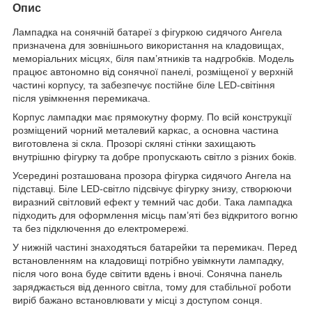
Опис
Лампадка на сонячній батареї з фігуркою сидячого Ангела
призначена для зовнішнього використання на кладовищах,
меморіальних місцях, біля пам’ятників та надгробків. Модель
працює автономно від сонячної панелі, розміщеної у верхній
частині корпусу, та забезпечує постійне біле LED-світіння
після увімкнення перемикача.
Корпус лампадки має прямокутну форму. По всій конструкції
розміщений чорний металевий каркас, а основна частина
виготовлена зі скла. Прозорі скляні стінки захищають
внутрішню фігурку та добре пропускають світло з різних боків.
Усередині розташована прозора фігурка сидячого Ангела на
підставці. Біле LED-світло підсвічує фігурку знизу, створюючи
виразний світловий ефект у темний час доби. Така лампадка
підходить для оформлення місць пам’яті без відкритого вогню
та без підключення до електромережі.
У нижній частині знаходяться батарейки та перемикач. Перед
встановленням на кладовищі потрібно увімкнути лампадку,
після чого вона буде світити вдень і вночі. Сонячна панель
заряджається від денного світла, тому для стабільної роботи
виріб бажано встановлювати у місці з доступом сонця.