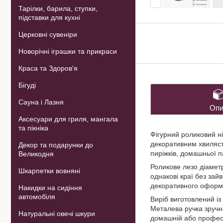
Тарілки, барила, ступки,
підставки для кухні
Церковні сувеніри
Новорічні іграшки та прикраси
Краса та Здоров'я
Бігуді
Сауна і Лазня
Опи
Аксесуари для гриля, мангала
та пікніка
Фігурний роликовий ні
декоративним хвилясти
Декор та подарунки до
пиріжків, домашньої па
Великодня
Роликове лезо діамет
Шкарпетки вовняні
однакові краї без зай
декоративного оформл
Накидки на сидіння
автомобіля
Виріб виготовлений із
Металева ручка зручн
Натуральні овечі шкури
домашній або професій