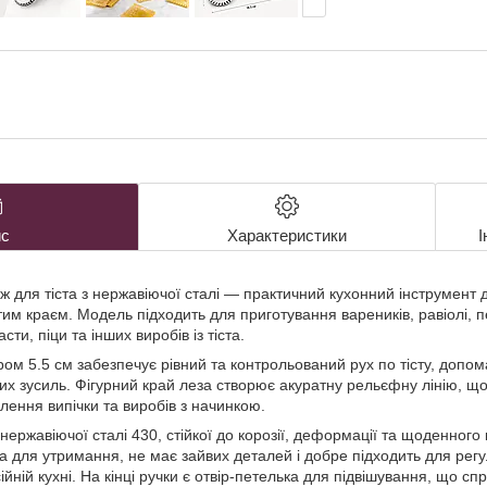
с
Характеристики
І
ж для тіста з нержавіючої сталі — практичний кухонний інструмент д
м краєм. Модель підходить для приготування вареників, равіолі, пе
сти, піци та інших виробів із тіста.
ром 5.5 см забезпечує рівний та контрольований рух по тісту, доп
вих зусиль. Фігурний край леза створює акуратну рельєфну лінію, щ
ення випічки та виробів з начинкою.
 нержавіючої сталі 430, стійкої до корозії, деформації та щоденног
а для утримання, не має зайвих деталей і добре підходить для рег
ній кухні. На кінці ручки є отвір-петелька для підвішування, що сп