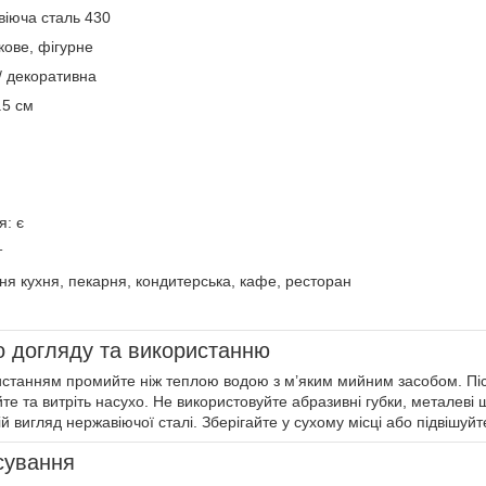
віюча сталь 430
кове, фігурне
/ декоративна
.5 см
я: є
т
я кухня, пекарня, кондитерська, кафе, ресторан
о догляду та використанню
танням промийте ніж теплою водою з м’яким мийним засобом. Післ
те та витріть насухо. Не використовуйте абразивні губки, металеві щ
й вигляд нержавіючої сталі. Зберігайте у сухому місці або підвішуйт
сування