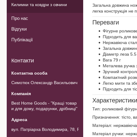
Килимки та ковдри з овчини
Загальна довжина ножа
легка конструкція не 
Про нас
Переваги
Відгуки
Фігурне роликове
Підходить для вар
Публікації
Нержавіюча стал
Загальна довжин
Діаметр леза 5.5
Контакти
Вага 79 г
Металева ручка 
Зручний контроль
Компактний розм
Симотюк Олександр Васильович
Легко мити та зб
Підходить для тіс
Характеристик
Best Home Goods - "Кращі товар
и для дому, подарунки, дрібниці"
Тип: роликовий фігурн
Призначення: тісто, ва
Матеріал: нержавіюча
вул. Патріарха Володимира, 78, Рожнов, Україна
Матеріал ручки: нерж