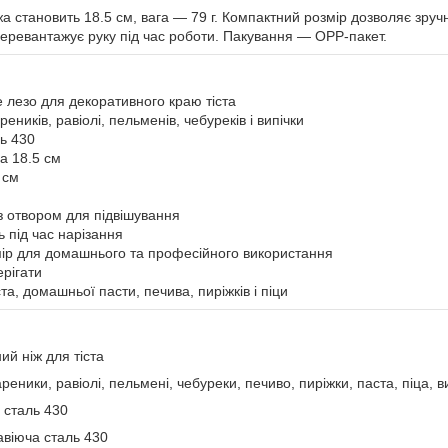
 становить 18.5 см, вага — 79 г. Компактний розмір дозволяє зручн
перевантажує руку під час роботи. Пакування — OPP-пакет.
 лезо для декоративного краю тіста
еників, равіолі, пельменів, чебуреків і випічки
ь 430
а 18.5 см
 см
з отвором для підвішування
 під час нарізання
ір для домашнього та професійного використання
ерігати
та, домашньої пасти, печива, пиріжків і піци
и
ий ніж для тіста
реники, равіолі, пельмені, чебуреки, печиво, пиріжки, паста, піца, в
 сталь 430
авіюча сталь 430