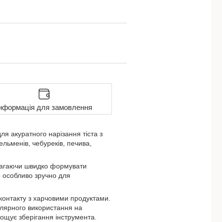
нформація для замовлення
ля акуратного нарізання тіста з
льменів, чебуреків, печива,
омагаючи швидко формувати
о особливо зручно для
о контакту з харчовими продуктами.
улярного використання на
рощує зберігання інструмента.