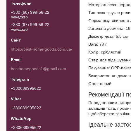
Матеріал леза: нержа
+380 (68) 999-56-22
Тип леза: кругле роли
менеджер
Форма різу: хвиляста 
+380 (67) 999-56-22
Загальна довжина: 18
менеджер
Діаметр леза: 5.5 см
Вага: 79 г
https://best-home-goods.com.ua/
Колір: сріблястий
Отвір для підвішуванн
Пакування: OPP-паке
besthomegoods1@gmail.com
Використання: домашн
Стан: новий
+380689995622
Рекомендації п
Перед першим викорис
+380689995622
залишків тіста, промий
щоб зберегти зовнішні
Ідеальне засто
+380689995622