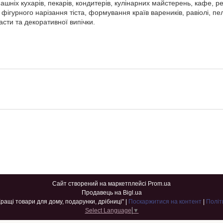
ашніх кухарів, пекарів, кондитерів, кулінарних майстерень, кафе, ре
фігурного нарізання тіста, формування країв вареників, равіолі, пел
асти та декоративної випічки.
Сайт створений на маркетплейсі
Prom.ua
Продавець на Bigl.ua
Best Home Goods - "Кращі товари для дому, подарунки, дрібниці" |
Поскаржитися на контент
|
Політ
Select Language
▼