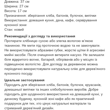
Довжина: 37 см
Ширина: 27 см
Висота: 17 см
Призначення: зберігання хліба, батонів, булочок, випічки
Використання: домашня кухня, дача, кафе, сервірування
кухонної зони
Стан: новий
Рекомендації з догляду та використання
Протирати хлібницю сухою або злегка вологою м’якою
тканиною. Не мити під проточною водою та не замочувати.
Не використовувати абразивні губки, жорсткі щітки й агресивні
мийні засоби. Після очищення витирати насухо. Не залишати
біля відкритого вогню, батарей, обігрівачів або у місцях із
підвищеною вологістю. Для догляду за деревиною можна
періодично використовувати натуральну олію для дерев’яного
кухонного посуду.
Ідеальне застосування
Підходить для зберігання хліба, батонів, булочок, круасанів,
домашньої випічки та інших хлібобулочних виробів. Добре
підходить для щоденного використання на домашній кухні, у
дачному будинку, кухонній зоні кафе або як практичний
подарунок для тих, хто цінує натуральні матеріали та
стриманий дерев’яний дизайн.