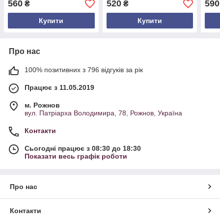
560
520
590
₴
₴
друк (мішечок із
Натуральне дерево для
секц
колосками та батонами)
зберігання хліба
Купити
Купити
Про нас
100% позитивних з 796 відгуків за рік
Працює з 11.05.2019
м. Рожнов
вул. Патріарха Володимира, 78, Рожнов, Україна
Контакти
Сьогодні працює з 08:30 до 18:30
Показати весь графік роботи
Про нас
Контакти