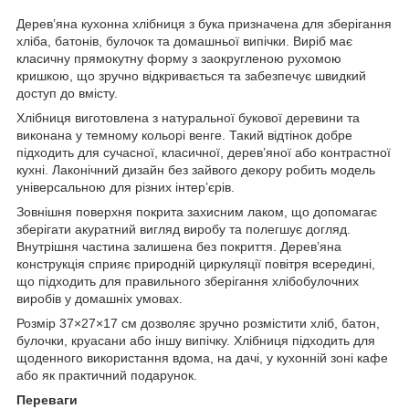
Дерев’яна кухонна хлібниця з бука призначена для зберігання
хліба, батонів, булочок та домашньої випічки. Виріб має
класичну прямокутну форму з заокругленою рухомою
кришкою, що зручно відкривається та забезпечує швидкий
доступ до вмісту.
Хлібниця виготовлена з натуральної букової деревини та
виконана у темному кольорі венге. Такий відтінок добре
підходить для сучасної, класичної, дерев’яної або контрастної
кухні. Лаконічний дизайн без зайвого декору робить модель
універсальною для різних інтер’єрів.
Зовнішня поверхня покрита захисним лаком, що допомагає
зберігати акуратний вигляд виробу та полегшує догляд.
Внутрішня частина залишена без покриття. Дерев’яна
конструкція сприяє природній циркуляції повітря всередині,
що підходить для правильного зберігання хлібобулочних
виробів у домашніх умовах.
Розмір 37×27×17 см дозволяє зручно розмістити хліб, батон,
булочки, круасани або іншу випічку. Хлібниця підходить для
щоденного використання вдома, на дачі, у кухонній зоні кафе
або як практичний подарунок.
Переваги