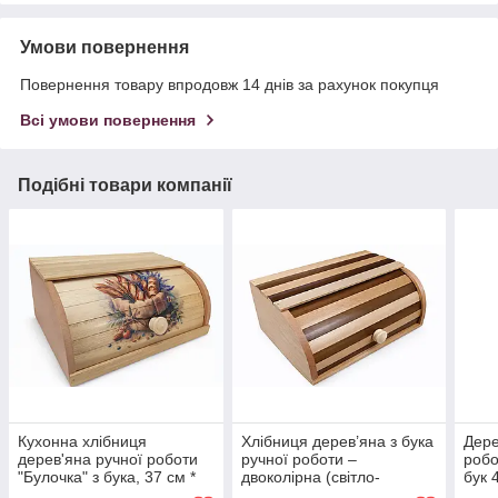
Умови повернення
Повернення товару впродовж 14 днів за рахунок покупця
Всі умови повернення
Подібні товари компанії
Кухонна хлібниця
Хлібниця дерев’яна з бука
Дере
дерев'яна ручної роботи
ручної роботи –
робо
"Булочка" з бука, 37 см *
двоколірна (світло-
бук 
27 см, висота 17 см, 3D
коричнева) 37×27×17 см |
з ко