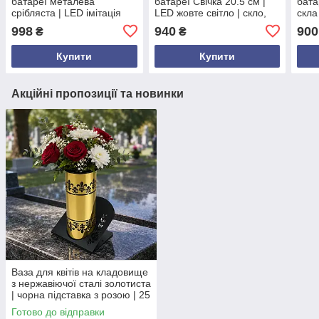
батареї металева
батареї Свічка 20.5 см |
бата
срібляста | LED імітація
LED жовте світло | скло,
скла
полумʼя | висота 22 см |
чорний АБС| Польща
черв
998
940
900
₴
₴
Польща
Пол
Купити
Купити
Акційні пропозиції та новинки
Ваза для квітів на кладовище
з нержавіючої сталі золотиста
| чорна підставка з розою | 25
см Опис товару
Готово до відправки