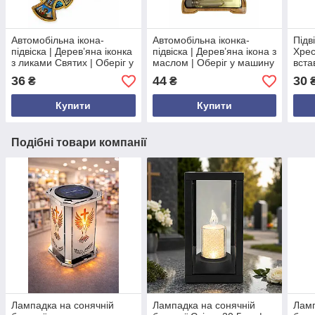
Автомобільна ікона-
Автомобільна іконка-
Підв
підвіска | Дерев’яна іконка
підвіска | Дерев’яна ікона з
Хрес
з ликами Святих | Оберіг у
маслом | Оберіг у машину
вста
машину
обер
36
44
30
₴
₴
Купити
Купити
Подібні товари компанії
Лампадка на сонячній
Лампадка на сонячній
Ламп