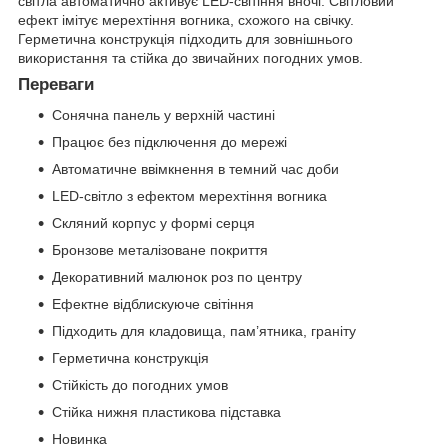
світла автоматично активує LED-світіння вночі. Світловий
ефект імітує мерехтіння вогника, схожого на свічку.
Герметична конструкція підходить для зовнішнього
використання та стійка до звичайних погодних умов.
Переваги
Сонячна панель у верхній частині
Працює без підключення до мережі
Автоматичне ввімкнення в темний час доби
LED-світло з ефектом мерехтіння вогника
Скляний корпус у формі серця
Бронзове металізоване покриття
Декоративний малюнок роз по центру
Ефектне відблискуюче світіння
Підходить для кладовища, пам’ятника, граніту
Герметична конструкція
Стійкість до погодних умов
Стійка нижня пластикова підставка
Новинка