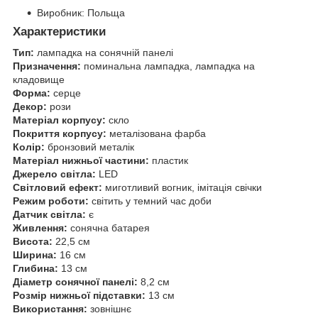
Виробник: Польща
Характеристики
Тип:
лампадка на сонячній панелі
Призначення:
поминальна лампадка, лампадка на
кладовище
Форма:
серце
Декор:
рози
Матеріал корпусу:
скло
Покриття корпусу:
металізована фарба
Колір:
бронзовий металік
Матеріал нижньої частини:
пластик
Джерело світла:
LED
Світловий ефект:
миготливий вогник, імітація свічки
Режим роботи:
світить у темний час доби
Датчик світла:
є
Живлення:
сонячна батарея
Висота:
22,5 см
Ширина:
16 см
Глибина:
13 см
Діаметр сонячної панелі:
8,2 см
Розмір нижньої підставки:
13 см
Використання:
зовнішнє