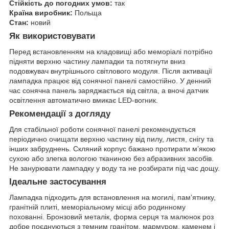
Стійкість до погодних умов:
так
Країна виробник:
Польща
Стан:
новий
Як використовувати
Перед встановленням на кладовищі або меморіалі потрібно
підняти верхню частину лампадки та потягнути вниз
подовжувач внутрішнього світлового модуля. Після активації
лампадка працює від сонячної панелі самостійно. У денний
час сонячна панель заряджається від світла, а вночі датчик
освітлення автоматично вмикає LED-вогник.
Рекомендації з догляду
Для стабільної роботи сонячної панелі рекомендується
періодично очищати верхню частину від пилу, листя, снігу та
інших забруднень. Скляний корпус бажано протирати м’якою
сухою або злегка вологою тканиною без абразивних засобів.
Не занурювати лампадку у воду та не розбирати під час дощу.
Ідеальне застосування
Лампадка підходить для встановлення на могилі, пам’ятнику,
гранітній плиті, меморіальному місці або родинному
похованні. Бронзовий металік, форма серця та малюнок роз
добре поєднуються з темним гранітом, мармуром, каменем і