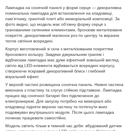
Лампадка на сонячній панелі у формі серця — декоративна
поминальна лампадка для встановлення на кладовищі,
пам’ятнику, гранітній плиті або меморіальній композиції. За
фото видно, що модель має об’ємну форму серця з
гранованими скляними елементами, бронзове металізоване
покриття, декоративний малюнок роз по центру та виразне
тепле світіння всередині.
Корпус виготовлений зі скла з металізованим покриттям
бронзового кольору. Завдяки дзеркальним граням і
відблискам лампадка має дуже ефектний зовнішній вигляд:
світло від LED-елемента відбивається всередині корпусу,
створюючи яскравий декоративний блиск і глибокий
візуальний ефект.
У верхній частині розміщена сонячна панель. Нижня частина
виконана з пластику та слугує стійкою підставкою. Лампадка
працює від сонячної батареї без підключення до
електромережі. Для запуску потрібно на меморіалі або
кладовищі підняти верхню частину та потягнути вниз
подовжувач внутрішнього модуля. Після цього лампадка
починає працювати самостійно.
Модель світить тільки в темний час доби: вбудований датчик