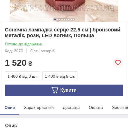
Сонячна лампадка серце 22,5 см | бронзовий
металік, рози, LED вогник, Польща
Готово до відправки
Код: 3070
Опт і роздріб
1 520
₴
1 480 ₴
від 3 шт.
1 400 ₴
від 5 шт.
Купити
Опис
Характеристики
Доставка
Оплата
Умови п
Опис