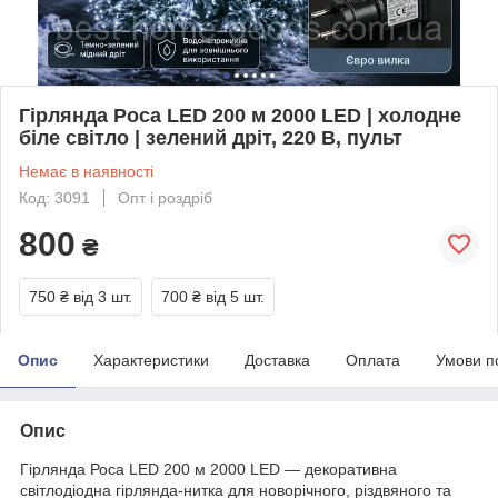
Гірлянда Роса LED 200 м 2000 LED | холодне
біле світло | зелений дріт, 220 В, пульт
Немає в наявності
Код: 3091
Опт і роздріб
800
₴
750 ₴
від 3 шт.
700 ₴
від 5 шт.
Опис
Характеристики
Доставка
Оплата
Умови п
Опис
Гірлянда Роса LED 200 м 2000 LED — декоративна
світлодіодна гірлянда-нитка для новорічного, різдвяного та