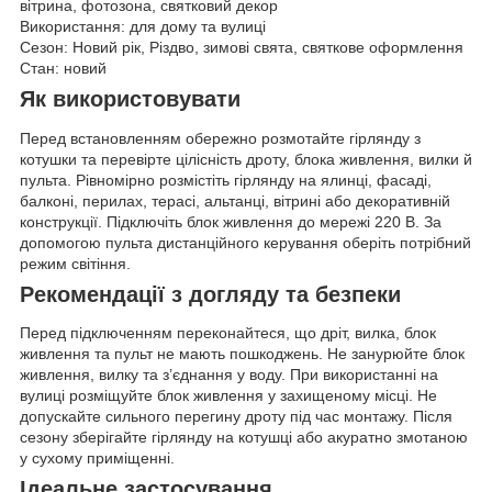
вітрина, фотозона, святковий декор
Використання: для дому та вулиці
Сезон: Новий рік, Різдво, зимові свята, святкове оформлення
Стан: новий
Як використовувати
Перед встановленням обережно розмотайте гірлянду з
котушки та перевірте цілісність дроту, блока живлення, вилки й
пульта. Рівномірно розмістіть гірлянду на ялинці, фасаді,
балконі, перилах, терасі, альтанці, вітрині або декоративній
конструкції. Підключіть блок живлення до мережі 220 В. За
допомогою пульта дистанційного керування оберіть потрібний
режим світіння.
Рекомендації з догляду та безпеки
Перед підключенням переконайтеся, що дріт, вилка, блок
живлення та пульт не мають пошкоджень. Не занурюйте блок
живлення, вилку та з’єднання у воду. При використанні на
вулиці розміщуйте блок живлення у захищеному місці. Не
допускайте сильного перегину дроту під час монтажу. Після
сезону зберігайте гірлянду на котушці або акуратно змотаною
у сухому приміщенні.
Ідеальне застосування