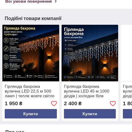
Всі умови повернення
Подібні товари компанії
Гірлянда бахрома
Гірлянда бахрома
Гірл
вулична LED 22,5 м 500
вулична LED 45 м 1000
вули
ламп | тепле жовте світло
діодів | холодне біле
діод
з Flash ефектом | білий
світло FLASH | IP65 | білий
світ
1 950
2 400
1 8
₴
₴
провід | 220 В
провід
пров
Купити
Купити