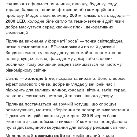
святкового оформлення ялинки, фасаду, будинку, саду,
тераси, балкона, вітрини, фотозони або комерційного
простору. Модель має довжину
200 м
, кількість світлодіодів —
2000 LED
, холодне біле світло та темно-зелений дріт, який
добре маскується серед хвойних гілок і декоративних
композицій.
Гірлянда виконана у форматі “роса” — тонка світлодіодна
нитка з компактними LED-лампочками по всій довжині.
Завдяки темно-зеленому дроту вона майже непомітна на
ялинці, кущах, гілках, фасадному декорі або садових
рослинах, тому основний акцент залишається на чистому
рівномірному світінні.
Світло —
холодне біле
, яскраве та виразне. Воно створює
ефект зимового сяйва, добре виглядає у вечірній час і
підходить для великих ялинок, фасадів, вітрин, залів, терас,
альтанок, святкових інсталяцій та зовнішнього декору.
Гірлянда постачається на зручній котушці, що спрощує
розмотування, монтаж, зберігання та повторне використання.
Підключення здійснюється до мережі
220 В
через блок
живлення з європейською вилкою. У комплекті передбачено
пульт дистанційного керування для вибору режимів світіння.
Модель має
8 режимів роботи
: комбінований, хвиля,