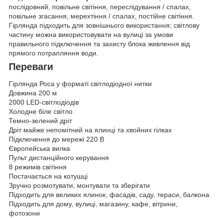
послідовний, повільне світіння, переслідування / спалах,
повільне згасання, мерехтіння / спалах, постійне світіння.
Гірлянда підходить для зовнішнього використання; світлову
частину можна використовувати на вулиці за умови
правильного підключення та захисту блока живлення від
прямого потрапляння води.
Переваги
Гірлянда Роса у форматі світлодіодної нитки
Довжина 200 м
2000 LED-світлодіодів
Холодне біле світло
Темно-зелений дріт
Дріт майже непомітний на ялинці та хвойних гілках
Підключення до мережі 220 В
Європейська вилка
Пульт дистанційного керування
8 режимів світіння
Постачається на котушці
Зручно розмотувати, монтувати та зберігати
Підходить для великих ялинок, фасадів, саду, тераси, балкона
Підходить для дому, вулиці, магазину, кафе, вітрини,
фотозони