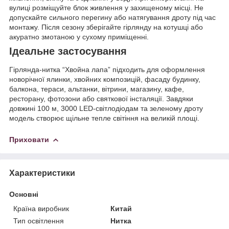
вулиці розміщуйте блок живлення у захищеному місці. Не
допускайте сильного перегину або натягування дроту під час
монтажу. Після сезону зберігайте гірлянду на котушці або
акуратно змотаною у сухому приміщенні.
Ідеальне застосування
Гірлянда-нитка “Хвойна лапа” підходить для оформлення
новорічної ялинки, хвойних композицій, фасаду будинку,
балкона, тераси, альтанки, вітрини, магазину, кафе,
ресторану, фотозони або святкової інсталяції. Завдяки
довжині 100 м, 3000 LED-світлодіодам та зеленому дроту
модель створює щільне тепле світіння на великій площі.
Приховати
Характеристики
Основні
Країна виробник
Китай
Тип освітлення
Нитка