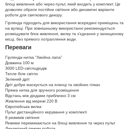
блоці живлення або через пульт, який входить у комплект. Це
дозволяє обрати постійне світіння або динамічні варіанти
роботи для святкового декору.
Гірлянда підходить для використання всередині приміщень та
на вулиці. При зовнішньому використанні рекомендується
розміщувати блок живлення, вилку та з’єднання у захищеному
місці, без прямого потрапляння води.
Переваги
Гірлянда-нитка “Хвойна лапа”
Довжина 100 м
3000 LED-світлодіодів
Тепле біле світло
Зелений дріт
Дріт добре маскується на ялинці та хвойних гілках
Пряма нитка для зручного розміщення
Відстань між діодами приблизно 3 см
Живлення від мережі 220 В
Європейська вилка
Пульт дистанційного керування у комплекті
8 режимів світіння
Режими перемикаються на блоці живлення та через пульт
Динамічний режим роботи