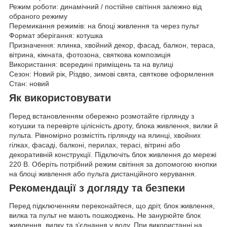
Режим роботи: динамічний / постійне світіння залежно від
обраного режиму
Перемикання режимів: на блоці живлення та через пульт
Формат зберігання: котушка
Призначення: ялинка, хвойний декор, фасад, балкон, тераса,
вітрина, кімната, фотозона, святкова композиція
Використання: всередині приміщень та на вулиці
Сезон: Новий рік, Різдво, зимові свята, святкове оформлення
Стан: новий
Як використовувати
Перед встановленням обережно розмотайте гірлянду з
котушки та перевірте цілісність дроту, блока живлення, вилки й
пульта. Рівномірно розмістіть гірлянду на ялинці, хвойних
гілках, фасаді, балконі, перилах, терасі, вітрині або
декоративній конструкції. Підключіть блок живлення до мережі
220 В. Оберіть потрібний режим світіння за допомогою кнопки
на блоці живлення або пульта дистанційного керування.
Рекомендації з догляду та безпеки
Перед підключенням переконайтеся, що дріт, блок живлення,
вилка та пульт не мають пошкоджень. Не занурюйте блок
живлення, вилку та з’єднання у воду. При використанні на