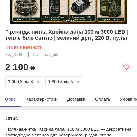
Гірлянда-нитка Хвойна лапа 100 м 3000 LED |
тепле біле світло | зелений дріт, 220 В, пульт
Немає в наявності
Код: 3092
Опт і роздріб
2 100
₴
2 000 ₴
від 3 шт.
1 800 ₴
від 5 шт.
Опис
Характеристики
Доставка
Оплата
Умови п
Опис
Гірлянда-нитка “Хвойна лапа” 100 м 3000 LED — декоративна
світлодіодна гірлянда для новорічного, різдвяного та