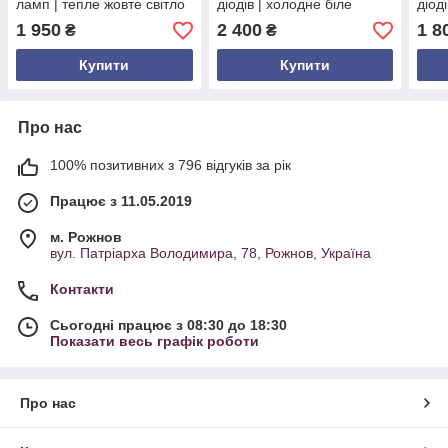
ламп | тепле жовте світло
діодів | холодне біле
діод
з Flash ефектом | білий
світло FLASH | IP65 | білий
світ
1 950
2 400
1 8
₴
₴
провід | 220 В
провід
пров
Купити
Купити
Про нас
100% позитивних з 796 відгуків за рік
Працює з 11.05.2019
м. Рожнов
вул. Патріарха Володимира, 78, Рожнов, Україна
Контакти
Сьогодні працює з 08:30 до 18:30
Показати весь графік роботи
Про нас