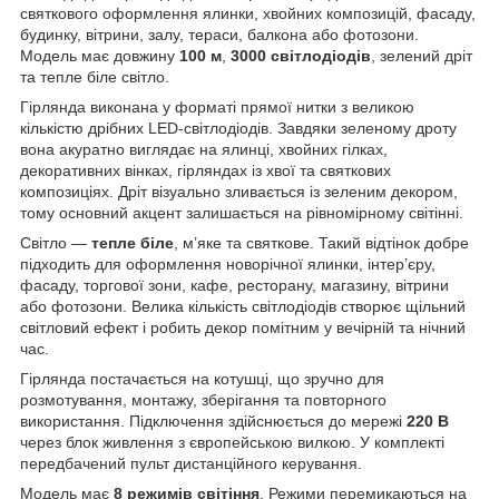
святкового оформлення ялинки, хвойних композицій, фасаду,
будинку, вітрини, залу, тераси, балкона або фотозони.
Модель має довжину
100 м
,
3000 світлодіодів
, зелений дріт
та тепле біле світло.
Гірлянда виконана у форматі прямої нитки з великою
кількістю дрібних LED-світлодіодів. Завдяки зеленому дроту
вона акуратно виглядає на ялинці, хвойних гілках,
декоративних вінках, гірляндах із хвої та святкових
композиціях. Дріт візуально зливається із зеленим декором,
тому основний акцент залишається на рівномірному світінні.
Світло —
тепле біле
, м’яке та святкове. Такий відтінок добре
підходить для оформлення новорічної ялинки, інтер’єру,
фасаду, торгової зони, кафе, ресторану, магазину, вітрини
або фотозони. Велика кількість світлодіодів створює щільний
світловий ефект і робить декор помітним у вечірній та нічний
час.
Гірлянда постачається на котушці, що зручно для
розмотування, монтажу, зберігання та повторного
використання. Підключення здійснюється до мережі
220 В
через блок живлення з європейською вилкою. У комплекті
передбачений пульт дистанційного керування.
Модель має
8 режимів світіння
. Режими перемикаються на