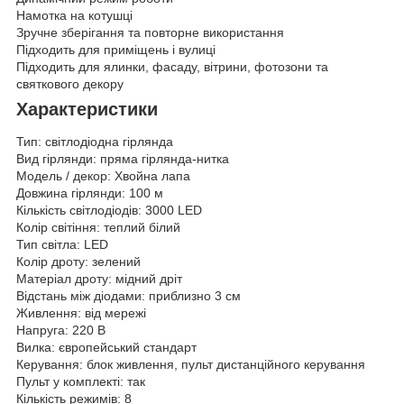
Намотка на котушці
Зручне зберігання та повторне використання
Підходить для приміщень і вулиці
Підходить для ялинки, фасаду, вітрини, фотозони та
святкового декору
Характеристики
Тип: світлодіодна гірлянда
Вид гірлянди: пряма гірлянда-нитка
Модель / декор: Хвойна лапа
Довжина гірлянди: 100 м
Кількість світлодіодів: 3000 LED
Колір світіння: теплий білий
Тип світла: LED
Колір дроту: зелений
Матеріал дроту: мідний дріт
Відстань між діодами: приблизно 3 см
Живлення: від мережі
Напруга: 220 В
Вилка: європейський стандарт
Керування: блок живлення, пульт дистанційного керування
Пульт у комплекті: так
Кількість режимів: 8