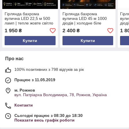
Гірлянда бахрома
Гірлянда бахрома
Гірл
вулична LED 22,5 м 500
вулична LED 45 м 1000
вули
ламп | тепле жовте світло
діодів | холодне біле
діод
з Flash ефектом | білий
світло FLASH | IP65 | білий
світ
1 950
2 400
1 8
₴
₴
провід | 220 В
провід
пров
Купити
Купити
Про нас
100% позитивних з 798 відгуків за рік
Працює з 11.05.2019
м. Рожнов
вул. Патріарха Володимира, 78, Рожнов, Україна
Контакти
Сьогодні працює з 08:30 до 18:30
Показати весь графік роботи