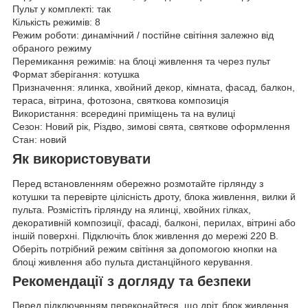
Пульт у комплекті: так
Кількість режимів: 8
Режим роботи: динамічний / постійне світіння залежно від
обраного режиму
Перемикання режимів: на блоці живлення та через пульт
Формат зберігання: котушка
Призначення: ялинка, хвойний декор, кімната, фасад, балкон,
тераса, вітрина, фотозона, святкова композиція
Використання: всередині приміщень та на вулиці
Сезон: Новий рік, Різдво, зимові свята, святкове оформлення
Стан: новий
Як використовувати
Перед встановленням обережно розмотайте гірлянду з
котушки та перевірте цілісність дроту, блока живлення, вилки й
пульта. Розмістіть гірлянду на ялинці, хвойних гілках,
декоративній композиції, фасаді, балконі, перилах, вітрині або
іншій поверхні. Підключіть блок живлення до мережі 220 В.
Оберіть потрібний режим світіння за допомогою кнопки на
блоці живлення або пульта дистанційного керування.
Рекомендації з догляду та безпеки
Перед підключенням переконайтеся, що дріт, блок живлення,