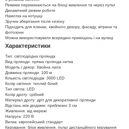
Режими перемикаються на блоці живлення та через пульт
Динамічний режим роботи
Намотка на котушці
Зручне зберігання після сезону
Підходить для ялинки, хвойного декору, фасаду, вітрини та
фотозони
Можна використовувати всередині приміщень і на вулиці
Характеристики
Тип: світлодіодна гірлянда
Вид гірлянди: пряма гірлянда-нитка
Модель / декор: Хвойна лапа
Довжина гірлянди: 100 м
Кількість світлодіодів: 3000 LED
Колір світіння: теплий білий
Тип світла: LED
Колір дроту: срібний
Матеріал дроту: дріт для декоративної гірлянди
Відстань між діодами: приблизно 3 см
Живлення: від мережі
Напруга: 220 В
Вилка: європейський стандарт
Керування: блок живлення, пульт дистанційного керування