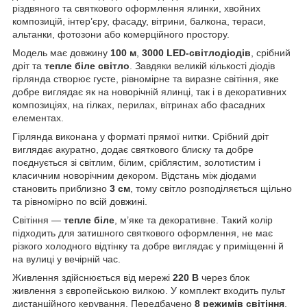
різдвяного та святкового оформлення ялинки, хвойних
композицій, інтер’єру, фасаду, вітрини, балкона, тераси,
альтанки, фотозони або комерційного простору.
Модель має довжину
100 м
,
3000 LED-світлодіодів
, срібний
дріт та
тепле біле світло
. Завдяки великій кількості діодів
гірлянда створює густе, рівномірне та виразне світіння, яке
добре виглядає як на новорічній ялинці, так і в декоративних
композиціях, на гілках, перилах, вітринах або фасадних
елементах.
Гірлянда виконана у форматі прямої нитки. Срібний дріт
виглядає акуратно, додає святкового блиску та добре
поєднується зі світлим, білим, сріблястим, золотистим і
класичним новорічним декором. Відстань між діодами
становить приблизно
3 см
, тому світло розподіляється щільно
та рівномірно по всій довжині.
Світіння —
тепле біле
, м’яке та декоративне. Такий колір
підходить для затишного святкового оформлення, не має
різкого холодного відтінку та добре виглядає у приміщенні й
на вулиці у вечірній час.
Живлення здійснюється від мережі
220 В
через блок
живлення з європейською вилкою. У комплект входить пульт
дистанційного керування. Передбачено
8 режимів світіння
,