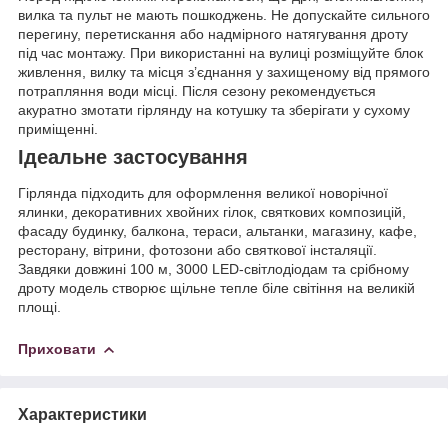
вилка та пульт не мають пошкоджень. Не допускайте сильного
перегину, перетискання або надмірного натягування дроту
під час монтажу. При використанні на вулиці розміщуйте блок
живлення, вилку та місця з’єднання у захищеному від прямого
потрапляння води місці. Після сезону рекомендується
акуратно змотати гірлянду на котушку та зберігати у сухому
приміщенні.
Ідеальне застосування
Гірлянда підходить для оформлення великої новорічної
ялинки, декоративних хвойних гілок, святкових композицій,
фасаду будинку, балкона, тераси, альтанки, магазину, кафе,
ресторану, вітрини, фотозони або святкової інсталяції.
Завдяки довжині 100 м, 3000 LED-світлодіодам та срібному
дроту модель створює щільне тепле біле світіння на великій
площі.
Приховати
Характеристики