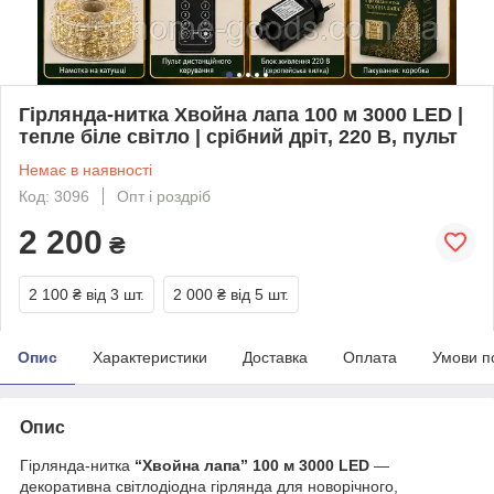
Гірлянда-нитка Хвойна лапа 100 м 3000 LED |
тепле біле світло | срібний дріт, 220 В, пульт
Немає в наявності
Код: 3096
Опт і роздріб
2 200
₴
2 100 ₴
від 3 шт.
2 000 ₴
від 5 шт.
Опис
Характеристики
Доставка
Оплата
Умови п
Опис
Гірлянда-нитка
“Хвойна лапа” 100 м 3000 LED
—
декоративна світлодіодна гірлянда для новорічного,