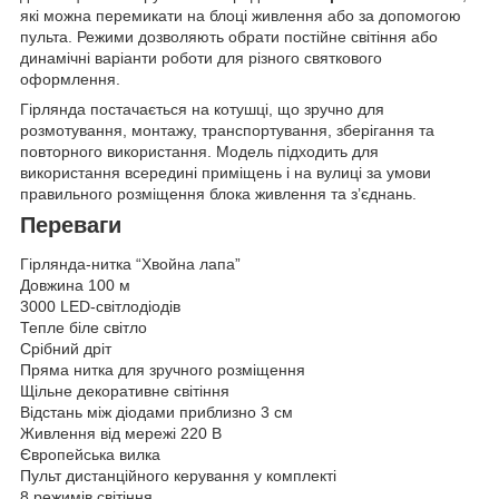
які можна перемикати на блоці живлення або за допомогою
пульта. Режими дозволяють обрати постійне світіння або
динамічні варіанти роботи для різного святкового
оформлення.
Гірлянда постачається на котушці, що зручно для
розмотування, монтажу, транспортування, зберігання та
повторного використання. Модель підходить для
використання всередині приміщень і на вулиці за умови
правильного розміщення блока живлення та з’єднань.
Переваги
Гірлянда-нитка “Хвойна лапа”
Довжина 100 м
3000 LED-світлодіодів
Тепле біле світло
Срібний дріт
Пряма нитка для зручного розміщення
Щільне декоративне світіння
Відстань між діодами приблизно 3 см
Живлення від мережі 220 В
Європейська вилка
Пульт дистанційного керування у комплекті
8 режимів світіння