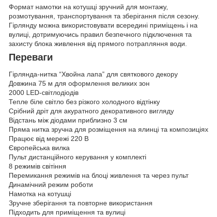
Формат намотки на котушці зручний для монтажу,
розмотування, транспортування та зберігання після сезону.
Гірлянду можна використовувати всередині приміщень і на
вулиці, дотримуючись правил безпечного підключення та
захисту блока живлення від прямого потрапляння води.
Переваги
Гірлянда-нитка “Хвойна лапа” для святкового декору
Довжина 75 м для оформлення великих зон
2000 LED-світлодіодів
Тепле біле світло без різкого холодного відтінку
Срібний дріт для акуратного декоративного вигляду
Відстань між діодами приблизно 3 см
Пряма нитка зручна для розміщення на ялинці та композиціях
Працює від мережі 220 В
Європейська вилка
Пульт дистанційного керування у комплекті
8 режимів світіння
Перемикання режимів на блоці живлення та через пульт
Динамічний режим роботи
Намотка на котушці
Зручне зберігання та повторне використання
Підходить для приміщення та вулиці