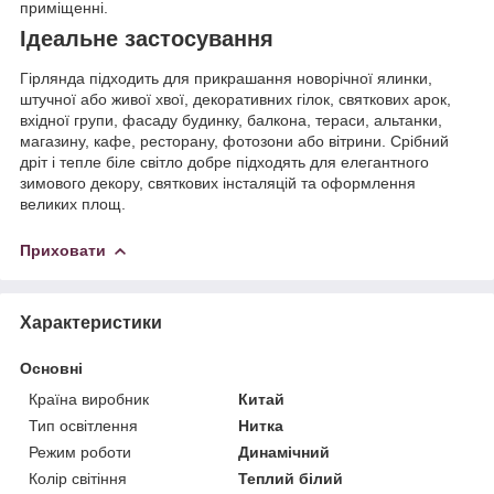
приміщенні.
Ідеальне застосування
Гірлянда підходить для прикрашання новорічної ялинки,
штучної або живої хвої, декоративних гілок, святкових арок,
вхідної групи, фасаду будинку, балкона, тераси, альтанки,
магазину, кафе, ресторану, фотозони або вітрини. Срібний
дріт і тепле біле світло добре підходять для елегантного
зимового декору, святкових інсталяцій та оформлення
великих площ.
Приховати
Характеристики
Основні
Країна виробник
Китай
Тип освітлення
Нитка
Режим роботи
Динамічний
Колір світіння
Теплий білий