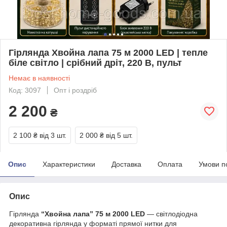
Гірлянда Хвойна лапа 75 м 2000 LED | тепле
біле світло | срібний дріт, 220 В, пульт
Немає в наявності
Код: 3097
Опт і роздріб
2 200
₴
2 100 ₴
від 3 шт.
2 000 ₴
від 5 шт.
Опис
Характеристики
Доставка
Оплата
Умови п
Опис
Гірлянда
“Хвойна лапа” 75 м 2000 LED
— світлодіодна
декоративна гірлянда у форматі прямої нитки для