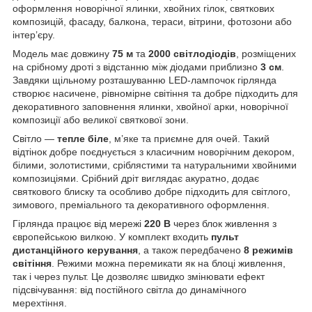
оформлення новорічної ялинки, хвойних гілок, святкових
композицій, фасаду, балкона, тераси, вітрини, фотозони або
інтер’єру.
Модель має довжину
75 м
та
2000 світлодіодів
, розміщених
на срібному дроті з відстанню між діодами приблизно
3 см
.
Завдяки щільному розташуванню LED-лампочок гірлянда
створює насичене, рівномірне світіння та добре підходить для
декоративного заповнення ялинки, хвойної арки, новорічної
композиції або великої святкової зони.
Світло —
тепле біле
, м’яке та приємне для очей. Такий
відтінок добре поєднується з класичним новорічним декором,
білими, золотистими, сріблястими та натуральними хвойними
композиціями. Срібний дріт виглядає акуратно, додає
святкового блиску та особливо добре підходить для світлого,
зимового, преміального та декоративного оформлення.
Гірлянда працює від мережі
220 В
через блок живлення з
європейською вилкою. У комплект входить
пульт
дистанційного керування
, а також передбачено
8 режимів
світіння
. Режими можна перемикати як на блоці живлення,
так і через пульт. Це дозволяє швидко змінювати ефект
підсвічування: від постійного світла до динамічного
мерехтіння.