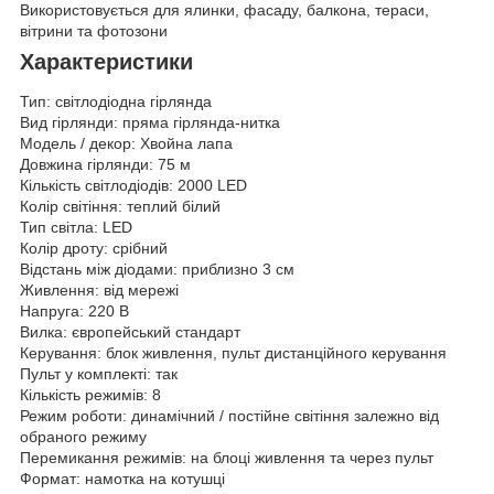
Використовується для ялинки, фасаду, балкона, тераси,
вітрини та фотозони
Характеристики
Тип: світлодіодна гірлянда
Вид гірлянди: пряма гірлянда-нитка
Модель / декор: Хвойна лапа
Довжина гірлянди: 75 м
Кількість світлодіодів: 2000 LED
Колір світіння: теплий білий
Тип світла: LED
Колір дроту: срібний
Відстань між діодами: приблизно 3 см
Живлення: від мережі
Напруга: 220 В
Вилка: європейський стандарт
Керування: блок живлення, пульт дистанційного керування
Пульт у комплекті: так
Кількість режимів: 8
Режим роботи: динамічний / постійне світіння залежно від
обраного режиму
Перемикання режимів: на блоці живлення та через пульт
Формат: намотка на котушці