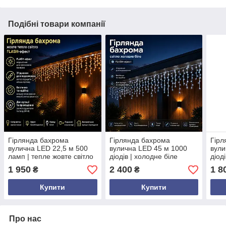
Подібні товари компанії
Гірлянда бахрома
Гірлянда бахрома
Гірл
вулична LED 22,5 м 500
вулична LED 45 м 1000
вули
ламп | тепле жовте світло
діодів | холодне біле
діод
з Flash ефектом | білий
світло FLASH | IP65 | білий
світ
1 950
2 400
1 8
₴
₴
провід | 220 В
провід
пров
Купити
Купити
Про нас