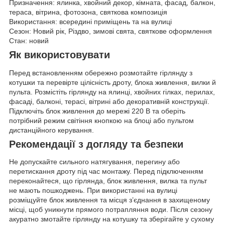
Призначення: ялинка, хвойний декор, кімната, фасад, балкон,
тераса, вітрина, фотозона, святкова композиція
Використання: всередині приміщень та на вулиці
Сезон: Новий рік, Різдво, зимові свята, святкове оформлення
Стан: новий
Як використовувати
Перед встановленням обережно розмотайте гірлянду з
котушки та перевірте цілісність дроту, блока живлення, вилки й
пульта. Розмістіть гірлянду на ялинці, хвойних гілках, перилах,
фасаді, балконі, терасі, вітрині або декоративній конструкції.
Підключіть блок живлення до мережі 220 В та оберіть
потрібний режим світіння кнопкою на блоці або пультом
дистанційного керування.
Рекомендації з догляду та безпеки
Не допускайте сильного натягування, перегину або
перетискання дроту під час монтажу. Перед підключенням
переконайтеся, що гірлянда, блок живлення, вилка та пульт
не мають пошкоджень. При використанні на вулиці
розміщуйте блок живлення та місця з’єднання в захищеному
місці, щоб уникнути прямого потрапляння води. Після сезону
акуратно змотайте гірлянду на котушку та зберігайте у сухому