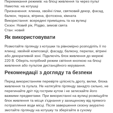
Перемикання режимів: на блоці живлення та через пульт
Намотка: на котушці
Призначення: ялинка, хвойні гілки, святковий декор, фасад,
балкон, тераса, вітрина, фотозона, кімната
Використання: всередині приміщень та на вулиці
Сезон: Новий рік, Різдво, зимові свята
Стан: новий
Як використовувати
Розмотайте гірлянду з котушки та рівномірно розподіліть її по
ялинці, хвойній композиції, фасаду, балкону, перилах, вітрині
або декоративній зоні. Підключіть блок живлення до мережі
220 В. Оберіть потрібний режим світіння кнопкою на блоці
живлення або пультом дистанційного керування.
Рекомендації з догляду та безпеки
Перед використанням перевірте цілісність дроту, вилки, блока
живлення та пульта. Не натягуйте гірлянду занадто сильно, не
перегинайте дріт під гострим кутом і не затискайте його
важкими предметами. При використанні на вулиці розміщуйте
блок живлення та місця з’єднання у захищеному від прямого
потрапляння води місці. Після завершення сезону акуратно
змотайте гірлянду на котушку та зберігайте в сухому