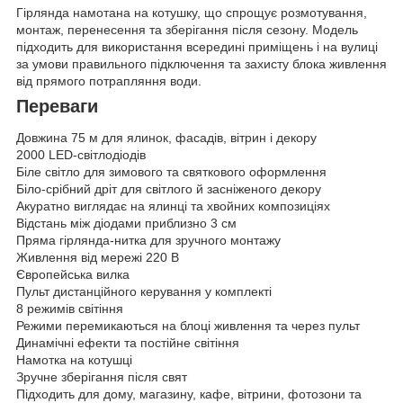
Гірлянда намотана на котушку, що спрощує розмотування,
монтаж, перенесення та зберігання після сезону. Модель
підходить для використання всередині приміщень і на вулиці
за умови правильного підключення та захисту блока живлення
від прямого потрапляння води.
Переваги
Довжина 75 м для ялинок, фасадів, вітрин і декору
2000 LED-світлодіодів
Біле світло для зимового та святкового оформлення
Біло-срібний дріт для світлого й засніженого декору
Акуратно виглядає на ялинці та хвойних композиціях
Відстань між діодами приблизно 3 см
Пряма гірлянда-нитка для зручного монтажу
Живлення від мережі 220 В
Європейська вилка
Пульт дистанційного керування у комплекті
8 режимів світіння
Режими перемикаються на блоці живлення та через пульт
Динамічні ефекти та постійне світіння
Намотка на котушці
Зручне зберігання після свят
Підходить для дому, магазину, кафе, вітрини, фотозони та