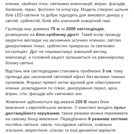
ялинки, хвойних гілок, святкових композицій, вітрин, фасадів,
балконів, терас, фотозон та інтер’єру. Модель створює щільне
біле LED-світіння та добре підходить для зимового декору у
світлій, сріблястій, білій або класичній новорічній гамі.
Гірлянда має довжину
75 м
та
2000 світлодіодів
,
розміщених на
біло-срібному дроті
. Такий колір проводу
акуратно виглядає на засніжених штучних ялинках, світлих
декоративних гілках, сріблястих прикрасах та святкових
інсталяціях. Дріт не перевантажує зовнішній вигляд
композиції, а головний акцент залишається на рівномірному
білому світінні.
Відстань між світлодіодами становить приблизно
3 см
, тому
гірлянда дає насичений світловий ефект без великих темних
проміжків. Формат прямої нитки зручний для обмотування
ялинки, розкладання по гілках, декорування перил, арок,
вітрин, стін, фасадів або святкових зон.
Живлення здійснюється від мережі
220 В
через блок
живлення з європейською вилкою. У комплект входить
пульт
дистанційного керування
, також режими можна перемикати
на самому блоці живлення. Передбачено
8 режимів світіння
:
постійне світіння, хвиля, послідовне світіння, повільне
згасання, мерехтіння, спалах та інші динамічні варіанти.