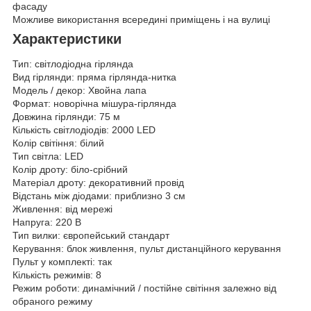
фасаду
Можливе використання всередині приміщень і на вулиці
Характеристики
Тип: світлодіодна гірлянда
Вид гірлянди: пряма гірлянда-нитка
Модель / декор: Хвойна лапа
Формат: новорічна мішура-гірлянда
Довжина гірлянди: 75 м
Кількість світлодіодів: 2000 LED
Колір світіння: білий
Тип світла: LED
Колір дроту: біло-срібний
Матеріал дроту: декоративний провід
Відстань між діодами: приблизно 3 см
Живлення: від мережі
Напруга: 220 В
Тип вилки: європейський стандарт
Керування: блок живлення, пульт дистанційного керування
Пульт у комплекті: так
Кількість режимів: 8
Режим роботи: динамічний / постійне світіння залежно від
обраного режиму