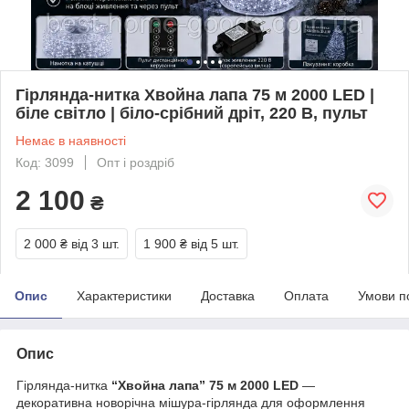
Гірлянда-нитка Хвойна лапа 75 м 2000 LED |
біле світло | біло-срібний дріт, 220 В, пульт
Немає в наявності
Код: 3099
Опт і роздріб
2 100
₴
2 000 ₴
від 3 шт.
1 900 ₴
від 5 шт.
Опис
Характеристики
Доставка
Оплата
Умови п
Опис
Гірлянда-нитка
“Хвойна лапа” 75 м 2000 LED
—
декоративна новорічна мішура-гірлянда для оформлення