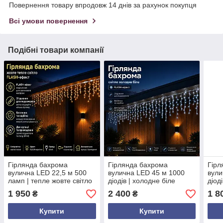
Повернення товару впродовж 14 днів за рахунок покупця
Всі умови повернення
Подібні товари компанії
Гірлянда бахрома
Гірлянда бахрома
Гірл
вулична LED 22,5 м 500
вулична LED 45 м 1000
вули
ламп | тепле жовте світло
діодів | холодне біле
діод
з Flash ефектом | білий
світло FLASH | IP65 | білий
світ
1 950
2 400
1 8
₴
₴
провід | 220 В
провід
пров
Купити
Купити