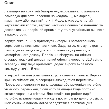
Опис
Лампадка на сонячній батареї — декоративна поминальна
лампадка для встановлення на кладовищі, меморіалі,
пам’ятнику або гранітній плиті. Модель має золотистий
нержавіючий корпус, верхню частину з сонячною панеллю та
декоративний прорізний орнамент у стилі української вишивки
з трьох сторін.
Корпус виконаний у прямокутній формі з багатогранною
верхньою та нижньою частиною. Завдяки золотому покриттю
лампадка виглядає акуратно, помітно та доречно для
меморіального декору. Прорізний візерунок на стінках
створює красивий декоративний ефект, а червоне LED світло
всередині підсвічує орнамент і додає виробу виразного
вигляду у вечірній час.
У верхній частині розміщена кругла сонячна панель. Верхня
кришка знімається, а всередині знаходиться перемикач.
Перед встановленням на кладовищі або меморіалі потрібно
увімкнути перемикач, після чого лампадка буде постійно
світити червоним світлом. Для стабільної роботи виріб
потрібно встановлювати у місці з доступом до денного світла,
щоб сонячна панель могла заряджатися протягом дня.