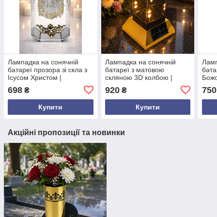
Лампадка на сонячній
Лампадка на сонячній
Ламп
батареї прозора зі скла з
батареї з матовою
бата
Ісусом Христом |
скляною 3D колбою |
Божо
нержавіюча сталь
золота підставка | LED
нерж
698
920
750
₴
₴
срібляста | LED 19 см |
22,5 см
сріб
Польща
Купити
Купити
Акційні пропозиції та новинки