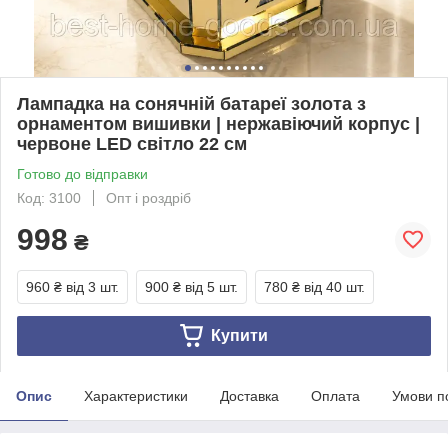
Лампадка на сонячній батареї золота з
орнаментом вишивки | нержавіючий корпус |
червоне LED світло 22 см
Готово до відправки
Код: 3100
Опт і роздріб
998
₴
960 ₴
від 3 шт.
900 ₴
від 5 шт.
780 ₴
від 40 шт.
Купити
Опис
Характеристики
Доставка
Оплата
Умови п