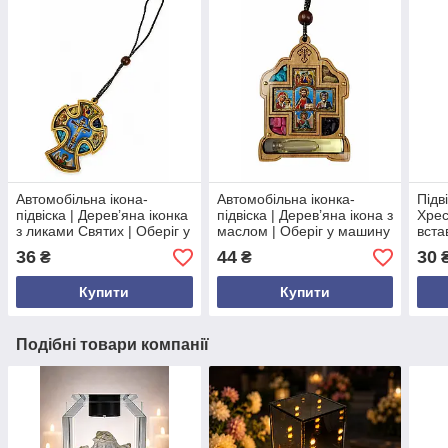
Автомобільна ікона-
Автомобільна іконка-
Підв
підвіска | Дерев’яна іконка
підвіска | Дерев’яна ікона з
Хрес
з ликами Святих | Оберіг у
маслом | Оберіг у машину
вста
машину
обер
36
44
30
₴
₴
Купити
Купити
Подібні товари компанії