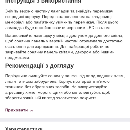
Інструкція з використання
Зніміть верхню частину лампадки та знайдіть перемикач
всередині корпусу. Перед встановленням на кладовищі,
меморіалі або пам’ятнику увімкніть перемикач. Після цього
лампадка буде постійно світити червоним LED світлом.
Встановлюйте лампадку у місці з доступом до денного світла,
щоб сонячна панель у верхній частині отримувала достатньо
освітлення для заряджання. Для найкращої роботи не
закривайте сонячну панель квітами, декором або іншими
предметами.
Рекомендації з догляду
Періодично очищуйте сонячну панель від пилу, водяних плям,
листя та інших забруднень. Корпус протирайте м’якою
тканиною без абразивних засобів. Не використовуйте
агресивну хімію, жорсткі щітки або металеві губки, щоб
зберегти зовнішній вигляд золотистого покриття.
Приховати
Характеристики