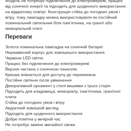
Модель не потребує підключення до електромережі, працює
від сонячної енергії та підходить для щоденного використання
на відкритому повітрі. Конструкція стійка до погодних умов і
вітру, тому лампадку можна використовувати як постійний
поминальний світильник біля пам’ятника, на граніті або
меморіальній плиті.
Переваги
Золота поминальна лампадка на сонячній батареї
Нержавіючий корпус для зовнішнього використання
Червоне LED світло
Працює без підключення до електромережі
Верхня частина з сонячною панеллю
Кришка знімається для доступу до перемикача
Постійне світіння після увімкнення
Декоративний орнамент у стилі вишивки з трьох сторін
Підходить для кладовища, меморіалу, пам’ятника, гранітної
плити
Стійка до погодних умов і вітру
Акуратний зовнішній вигляд
Підходить для щоденного використання
Добре помітна у вечірній час
Не потребує заміни звичайної свічки