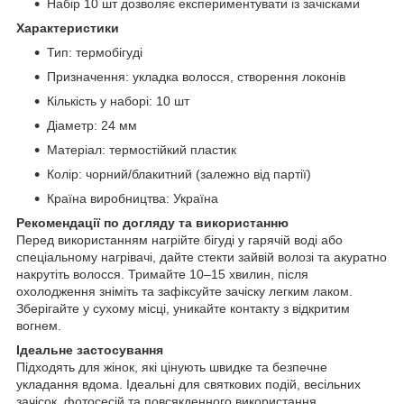
Набір 10 шт дозволяє експериментувати із зачісками
Характеристики
Тип: термобігуді
Призначення: укладка волосся, створення локонів
Кількість у наборі: 10 шт
Діаметр: 24 мм
Матеріал: термостійкий пластик
Колір: чорний/блакитний (залежно від партії)
Країна виробництва: Україна
Рекомендації по догляду та використанню
Перед використанням нагрійте бігуді у гарячій воді або
спеціальному нагрівачі, дайте стекти зайвій волозі та акуратно
накрутіть волосся. Тримайте 10–15 хвилин, після
охолодження зніміть та зафіксуйте зачіску легким лаком.
Зберігайте у сухому місці, уникайте контакту з відкритим
вогнем.
Ідеальне застосування
Підходять для жінок, які цінують швидке та безпечне
укладання вдома. Ідеальні для святкових подій, весільних
зачісок, фотосесій та повсякденного використання.