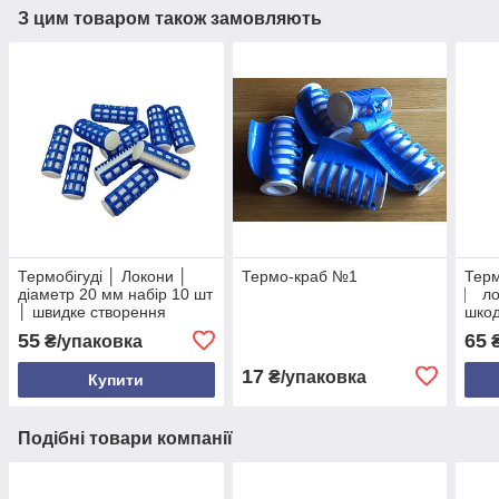
З цим товаром також замовляють
Термобігуді │ Локони │
Термо-краб №1
Терм
діаметр 20 мм набір 10 шт
⎸ ло
│ швидке створення
шкод
кучерів без шкоди
діам
55
65
₴/упаковка
₴
волоссю
17
₴/упаковка
Купити
Подібні товари компанії