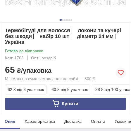
Термобігуді для волосся ⎸ локони та кучері
без шкоди ⎸ набір 10 шт ⎸ діаметр 24 мм ⎸
Україна
Готово до відправки
Код: 1703
Опт і роздріб
65
₴/упаковка
Мінімальна сума замовлення на сайті — 300 ₴
62 ₴
від 3 упаковок
60 ₴
від 5 упаковок
38 ₴
від 100 упако
Купити
Опис
Характеристики
Доставка
Оплата
Умови п