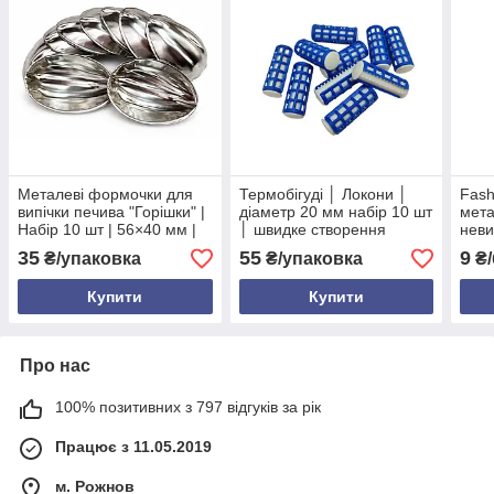
Металеві формочки для
Термобігуді │ Локони │
Fash
випічки печива "Горішки" |
діаметр 20 мм набір 10 шт
мета
Набір 10 шт | 56×40 мм |
│ швидке створення
неви
Харчова жерсть | Для
кучерів без шкоди
5.5 
35
55
9
₴/упаковка
₴/упаковка
₴/
печива з начинкою |
волоссю
куль
Україна
наді
Купити
Купити
Про нас
100% позитивних з 797 відгуків за рік
Працює з 11.05.2019
м. Рожнов