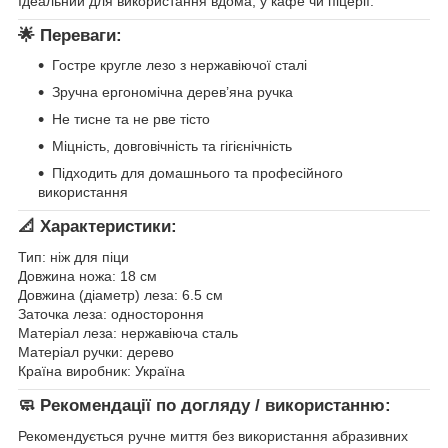
Ідеальний для використання вдома, у кафе чи піцерії.
🌟
Переваги:
Гостре кругле лезо з нержавіючої сталі
Зручна ергономічна дерев’яна ручка
Не тисне та не рве тісто
Міцність, довговічність та гігієнічність
Підходить для домашнього та професійного
використання
📐
Характеристики:
Тип: ніж для піци
Довжина ножа: 18 см
Довжина (діаметр) леза: 6.5 см
Заточка леза: одностороння
Матеріал леза: нержавіюча сталь
Матеріал ручки: дерево
Країна виробник: Україна
🧼
Рекомендації по догляду / використанню:
Рекомендується ручне миття без використання абразивних