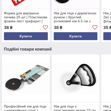
Форма для вирізання
Ніж для піци з дерев’яною
Ніж 
печива 25 шт | Пластикова
ручкою | Круглий
2в1 
форма-лист трафарет |
роликовий ніж 6.5 см з
фігу
Швидке приготування
нержавіючої сталі |
лезо
38
38
35
₴
₴
печива з малюнками |
Інструмент для нарізання
плас
Червона, 36×21,5 см
піци, Україна
Укра
Купити
Купити
Подібні товари компанії
Професійний ніж для піци
Ніж для піци з
Ніж 
з нержавіючої сталі з
пластиковим лезом 10 см
нерж