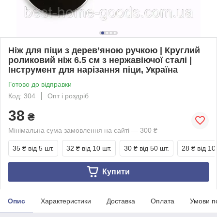
Ніж для піци з дерев’яною ручкою | Круглий
роликовий ніж 6.5 см з нержавіючої сталі |
Інструмент для нарізання піци, Україна
Готово до відправки
Код: 304
Опт і роздріб
38
₴
Мінімальна сума замовлення на сайті — 300 ₴
35 ₴
від 5 шт.
32 ₴
від 10 шт.
30 ₴
від 50 шт.
28 ₴
від 10
Купити
Опис
Характеристики
Доставка
Оплата
Умови п