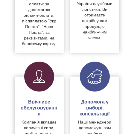
України службами
оплати: за
логістики. Ви
допомогою
отримаєте
онлайн-оплати,
потрібну вам
післяплатою "Укр
продукцію
Пошта", "Нова
найближчим
Пошта", за
часом.
реквізитами, на
банківську картку.
Ввічливе
Допомога у
обслуговуванн
виборі,
я
консультації
Компанія вкладає
Наші менеджери
величезні сили,
допоможуть вам
щоб знання та
зробити