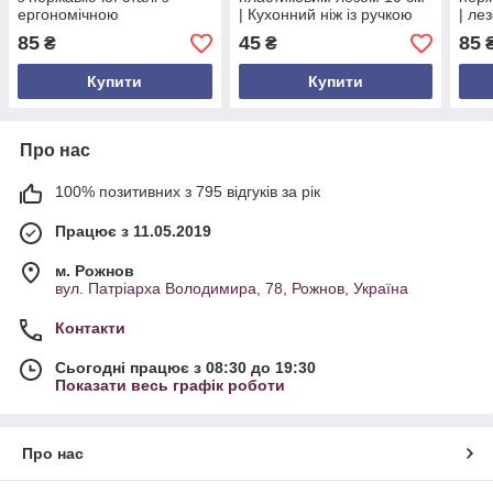
ергономічною
| Кухонний ніж із ручкою
| ле
пластиковою рукояткою
16 см | Легкий і безпечний
21.5
85
45
85
₴
₴
інструмент для нарізання
піци, Україна
Купити
Купити
Про нас
100% позитивних з 795 відгуків за рік
Працює з 11.05.2019
м. Рожнов
вул. Патріарха Володимира, 78, Рожнов, Україна
Контакти
Сьогодні працює з 08:30 до 19:30
Показати весь графік роботи
Про нас