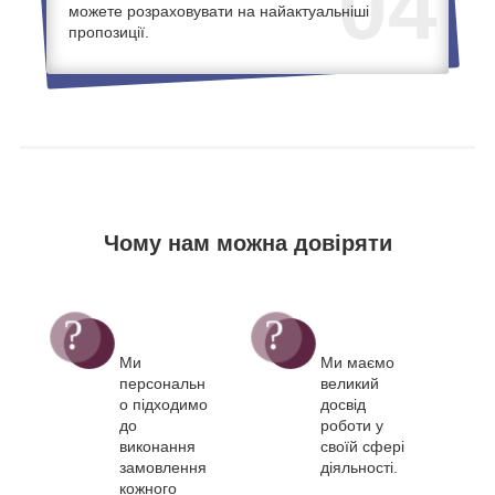
04
можете розраховувати на найактуальніші
пропозиції.
Чому нам можна довіряти
Ми
Ми маємо
персональн
великий
о підходимо
досвід
до
роботи у
виконання
своїй сфері
замовлення
діяльності.
кожного